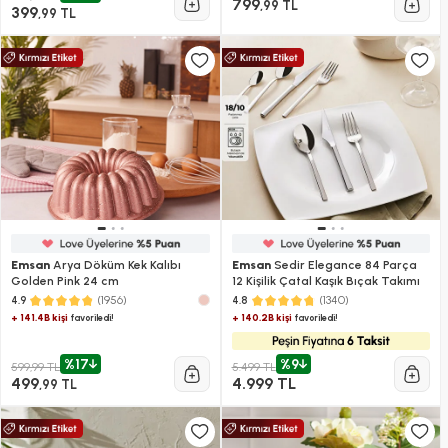
799
,99 TL
399
,99 TL
Emsan
Arya Döküm Kek Kalıbı
Emsan
Sedir Elegance 84 Parça
Golden Pink 24 cm
12 Kişilik Çatal Kaşık Bıçak Takımı
(1956)
(1340)
4.9
4.8
+ 141.4B kişi
+ 140.2B kişi
favoriledi!
favoriledi!
%17
%9
599,99 TL
5.499 TL
499
4.999 TL
,99 TL