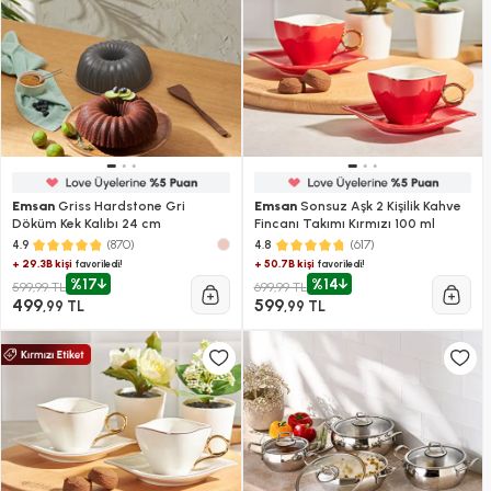
Emsan
Griss Hardstone Gri
Emsan
Sonsuz Aşk 2 Kişilik Kahve
Döküm Kek Kalıbı 24 cm
Fincanı Takımı Kırmızı 100 ml
(870)
(617)
4.9
4.8
+ 29.3B kişi
+ 50.7B kişi
favoriledi!
favoriledi!
%17
%14
599,99 TL
699,99 TL
499
599
,99 TL
,99 TL