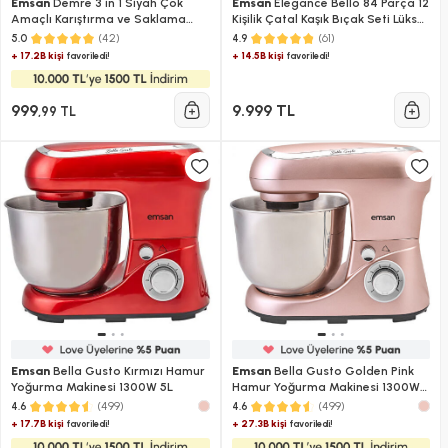
Emsan
Demre 3 in 1 Siyah Çok
Emsan
Elegance Bello 84 Parça 12
Amaçlı Karıştırma ve Saklama
Kişilik Çatal Kaşık Bıçak Seti Lüks
Kabı
Kutulu
(42)
(61)
5.0
4.9
+ 17.2B kişi
+ 14.5B kişi
favoriledi!
favoriledi!
999
9.999 TL
,99 TL
Emsan
Bella Gusto Kırmızı Hamur
Emsan
Bella Gusto Golden Pink
Yoğurma Makinesi 1300W 5L
Hamur Yoğurma Makinesi 1300W
5L
(499)
(499)
4.6
4.6
+ 17.7B kişi
+ 27.3B kişi
favoriledi!
favoriledi!