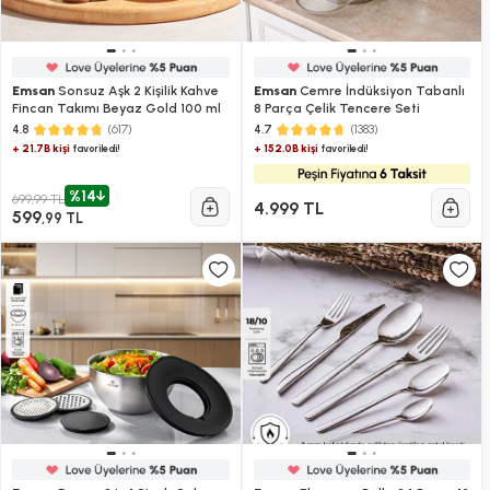
Emsan
Sonsuz Aşk 2 Kişilik Kahve
Emsan
Cemre İndüksiyon Tabanlı
Fincan Takımı Beyaz Gold 100 ml
8 Parça Çelik Tencere Seti
(617)
(1383)
4.8
4.7
+ 21.7B kişi
+ 152.0B kişi
favoriledi!
favoriledi!
%14
699,99 TL
4.999 TL
599
,99 TL