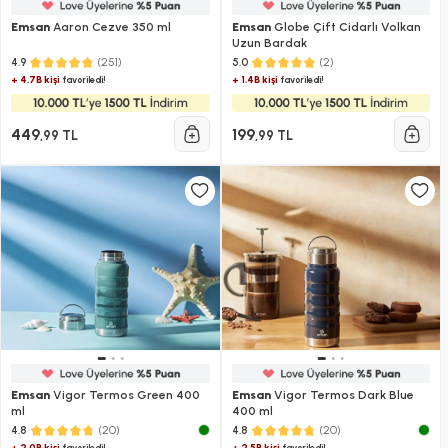
Emsan
Aaron Cezve 350 ml
Emsan
Globe Çift Cidarlı Volkan
Uzun Bardak
(251)
(2)
4.9
5.0
+ 4.7B kişi
+ 1.4B kişi
favoriledi!
favoriledi!
449
199
,99 TL
,99 TL
Emsan
Vigor Termos Green 400
Emsan
Vigor Termos Dark Blue
ml
400 ml
(20)
(20)
4.8
4.8
+ 2.0B kişi
+ 2.5B kişi
favoriledi!
favoriledi!