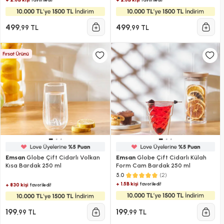
499
499
,99 TL
,99 TL
Emsan
Globe Çift Cidarlı Volkan
Emsan
Globe Çift Cidarlı Külah
Kısa Bardak 250 ml
Form Cam Bardak 250 ml
(2)
5.0
+ 1.5B kişi
favoriledi!
+ 830 kişi
favoriledi!
199
199
,99 TL
,99 TL