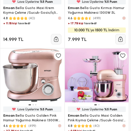
Emsan
Bella Gusto Maxi Krem
Emsan
Bella Gusto Kırmızı Hamur
Kıyma Çekme /Sucuk-Sosis/İçli
Yoğurma Makinesi 1300W 5L
Köfte Aparatlı/Smooth Hazneli
(40)
(499)
4.8
4.6
Hamur Yoğurma Makinesi 1300W
+ 11.1B kişi
+ 17.7B kişi
favoriledi!
favoriledi!
5L
14.999 TL
7.999 TL
Emsan
Bella Gusto Golden Pink
Emsan
Bella Gusto Maxi Golden
Hamur Yoğurma Makinesi 1300W
Pink Kıyma Çekme /Sucuk-Sosis/
5L
İçli Köfte Aparatlı/Smooth
(499)
(40)
4.6
4.8
Hazneli Hamur Yoğurma Makinesi
+ 27.3B kişi
+ 9.5B kişi
favoriledi!
favoriledi!