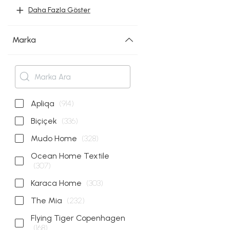
Daha Fazla Göster
Marka
Apliqa
(914)
Biçiçek
(336)
Mudo Home
(328)
Ocean Home Textile
(307)
Karaca Home
(303)
The Mia
(232)
Flying Tiger Copenhagen
(168)