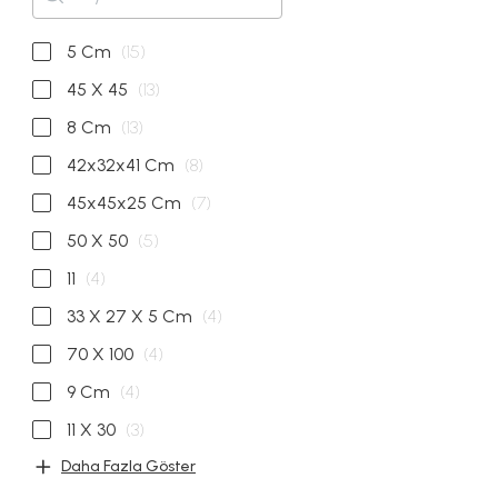
5 Cm
(15)
45 X 45
(13)
8 Cm
(13)
42x32x41 Cm
(8)
45x45x25 Cm
(7)
50 X 50
(5)
11
(4)
33 X 27 X 5 Cm
(4)
70 X 100
(4)
9 Cm
(4)
11 X 30
(3)
Daha Fazla Göster