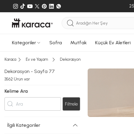
25
Kategoriler
Sofra
Mutfak
Küçük Ev Aletleri
Karaca
Ev ve Yaşam
Dekorasyon
Dekorasyon - Sayfa 77
3562
Ürün var
Kelime Ara
Filtrele
İlgili Kategoriler