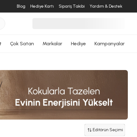
Blog
Hediye Kartı
Sipariş Takibi
Yardım & Destek
t
Çok Satan
Markalar
Hediye
Kampanyalar
Editörün Seçimi