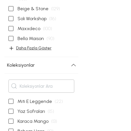
Beige & Stone
(129)
Soli Workshop
(116)
Maxxdeco
(100)
Bella Maison
(90)
Daha Fazla Göster
Koleksiyonlar
Miti E Leggende
(22)
Yaz Sofraları
(15)
Karaca Mango
(13)