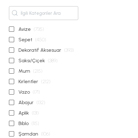
Avize
(735)
Sepet
(450)
Dekoratif Aksesuar
(393)
Saksı/Çiçek
(389)
Mum
(215)
Kırlentler
(212)
Vazo
(171)
Abajur
(132)
Aplik
(131)
Biblo
(115)
Şamdan
(106)