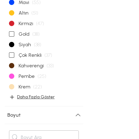
Mavi
(55)
Altın
(51)
Kırmızı
(47)
Gold
(38)
Siyah
(38)
Çok Renkli
(37)
Kahverengi
(33)
Pembe
(25)
Krem
(22)
Daha Fazla Göster
Boyut