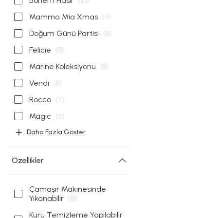
Bohem Hasır
(10)
Mamma Mia Xmas
(9)
Doğum Günü Partisi
(8)
Felicie
(8)
Marine Koleksiyonu
(8)
Vendı
(8)
Rocco
(7)
Magic
(6)
Daha Fazla Göster
Özellikler
Çamaşır Makinesinde
Yıkanabilir
(18)
Kuru Temizleme Yapılabilir