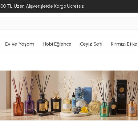
00 TL Üzeri Alışverişlerde Kargo Ücretsiz
Ev ve Yaşam
Hobi Eğlence
Çeyiz Seti
Kırmızı Etike