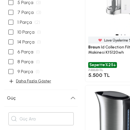
5 Parça
(3)
7 Parça
(3)
1 Parça
(2)
10 Parça
(1)
14 Parça
(1)
Braun
Id Collection Fi
6 Parça
(1)
Makinesi Kf5120wh
8 Parça
(1)
Sepette
%25
7.333,33 TL
9 Parça
(1)
5.500 TL
Daha Fazla Göster
Güç