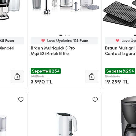
Blenderi
Braun
Multiquick 5 Pro
Braun
Multıgrıl
Mq55254mbk El Ble
Contact Izgara
Sepette
%25
Sepette
%25
5.320 TL
25.732 TL
3.990 TL
19.299 TL