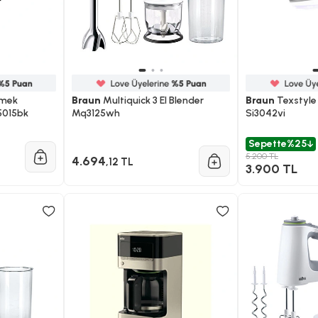
kmek
Braun
Multiquick 3 El Blender
Braun
Texstyle 
5015bk
Mq3125wh
Si3042vi
Sepette
%25
5.200 TL
4.694
,12 TL
3.900 TL