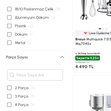
18/10 Paslanmaz Çelik
(18)
Alüminyum Döküm
(3)
Plastik
(2)
Döküm
(1)
Braun
Multiquick 7 El 
Metal
(1)
Mq7045x
+ 163 kişi
favoriledi!
Parça Sayısı
Sepette
%25
5.986,66 TL
4.490 TL
2 Parça
(5)
3 Parça
(5)
4 Parça
(4)