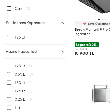
Cam
(3)
Su Haznesi Kapasitesi
Braun
Multigrill 9 Pro
Izgaratos
1.25 Lt
(1)
Sepette
%25
25.200 TL
Hazne Kapasitesi
18.900 TL
1.25 Lt
(6)
0.50 Lt
(3)
1.50 Lt
(3)
1.75 Lt
(2)
0.25 Lt
(1)
1 Lt
(1)