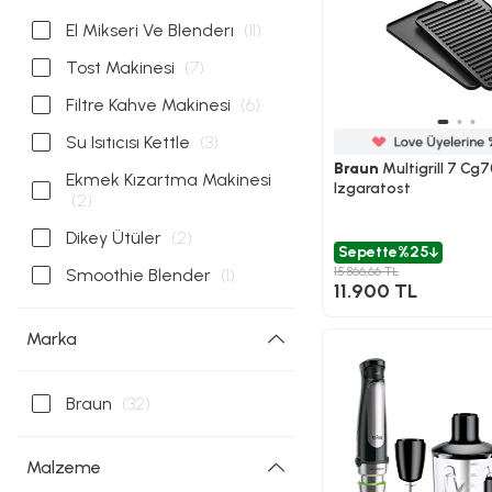
El Mikseri Ve Blenderı
(11)
Tost Makinesi
(7)
Filtre Kahve Makinesi
(6)
Su Isıtıcısı Kettle
(3)
Braun
Multigrill 7 Cg
Ekmek Kızartma Makinesi
Izgaratost
(2)
Dikey Ütüler
(2)
Sepette
%25
15.866,66 TL
Smoothie Blender
(1)
11.900 TL
Marka
Braun
(32)
Malzeme