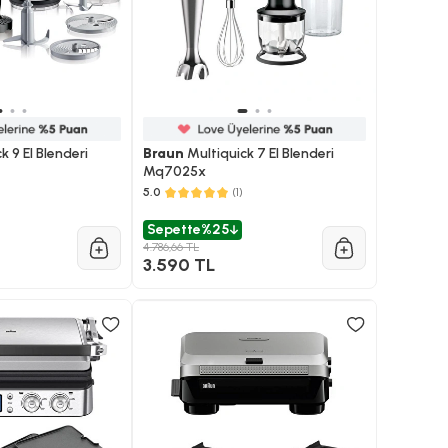
k 9 El Blenderi
Braun
Multiquick 7 El Blenderi
Mq7025x
5.0
(1)
Sepette
%25
4.786,66 TL
3.590 TL