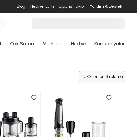
Blog
Hediye Kartı
Sipariş Takibi
Yardım & Destek
t
Çok Satan
Markalar
Hediye
Kampanyalar
Önerilen Sıralama