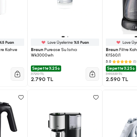
ltre Kahve
Braun
Purease Su Isıtıcı
Braun
Filtre Ka
Wk3000wh
Kf560/1
5.0
(1)
Sepette
%25
Sepette
%25
3.720 TL
3.453,33 TL
2.790 TL
2.590 TL