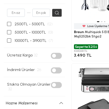
---
2500TL - 5000TL
(12)
Braun
Multiquick 5 El 
5000TL - 10000TL
(13)
Mq5252bk Stgo2
10000TL - 31900TL
(7)
Sepette
%25
4.653,33 TL
3.490 TL
Ücretsiz Kargo
32
İndirimli Ürünler
26
Stokta Olmayan Ürünler
32
Hazne Malzemesi