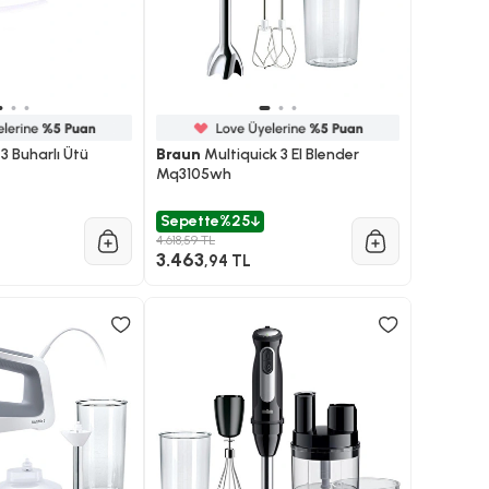
3 Buharlı Ütü
Braun
Multiquick 3 El Blender
Mq3105wh
Sepette
%25
4.618,59 TL
3.463
,94 TL