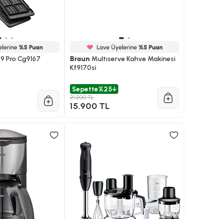
l 9 Pro Cg9167
Braun
Multıserve Kahve Makinesi
Kf9170si
Sepette
%25
21.200 TL
15.900 TL