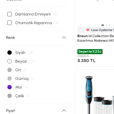
Damlama Emniyeti
(6)
Otomatik Kapanma
(4)
Braun
Id Collection E
Renk
Kızartma Makinesi Ht
Sepette
%25
Siyah
(13)
7.133,33 TL
5.350 TL
Beyaz
(7)
Gri
(1)
Gümüş
(1)
Mor
(1)
Çelik
(1)
Fiyat