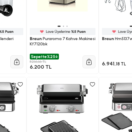
Blenderi
Braun
Puraroma 7 Kahve Makinesi
Braun
Hm5137wh
Kf7120bk
Sepette
%25
8.266,66 TL
6.941
,18 TL
6.200 TL