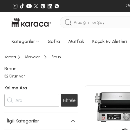
25
Kategoriler
Sofra
Mutfak
Küçük Ev Aletleri
Karaca
Markalar
Braun
Braun
32
Ürün var
Kelime Ara
Filtrele
İlgili Kategoriler