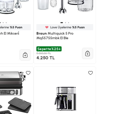
 El Mikseri̇
Braun
Multiquick 5 Pro
Mq55755mbk El Ble
Sepette
%25
5.666,66 TL
4.250 TL