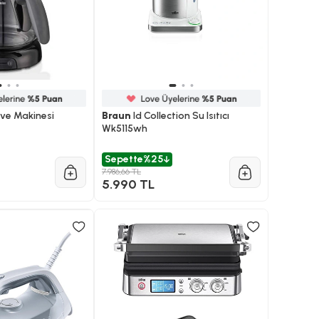
hve Makinesi
Braun
Id Collection Su Isıtıcı
Wk5115wh
Sepette
%25
7.986,66 TL
5.990 TL