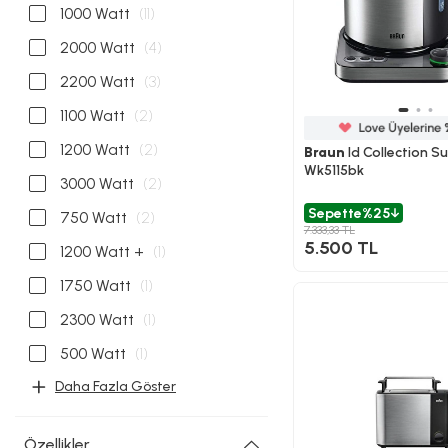
1000 Watt
(11)
2000 Watt
(4)
2200 Watt
(3)
1100 Watt
(2)
1200 Watt
(2)
Braun
Id Collection Su 
Wk5115bk
3000 Watt
(2)
Sepette
%25
750 Watt
(2)
7.333,33 TL
5.500 TL
1200 Watt +
(1)
1750 Watt
(1)
2300 Watt
(1)
500 Watt
(1)
Daha Fazla Göster
Özellikler