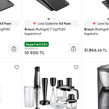
 Cg9140
Braun
Multigrill 7 Cg7020
Braun
Multigril
Izgaratost
Izgarato.
Sepette
%25
14.533,33 TL
31.866
,66 TL
10.900 TL