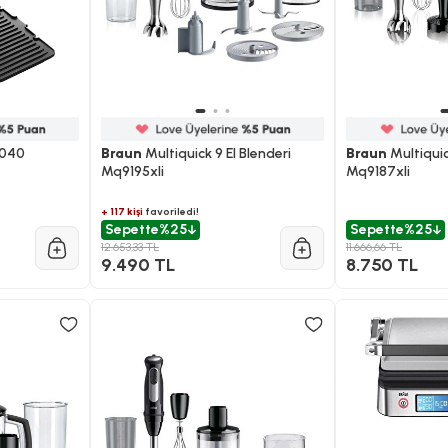
7040
Braun
Multiquick 9 El Blenderi
Braun
Multiquic
Mq9195xli
Mq9187xli
+ 117 kişi
favoriledi!
Sepette
%25
Sepette
%25
12.653,33 TL
11.666,66 TL
9.490 TL
8.750 TL