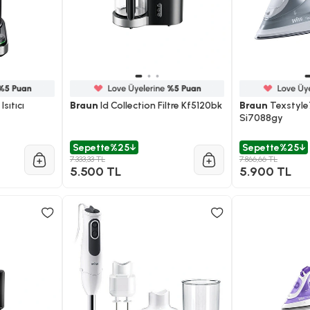
Isıtıcı
Braun
Id Collection Filtre Kf5120bk
Braun
Texstyle7
Si7088gy
Sepette
%25
Sepette
%25
7.333,33 TL
7.866,66 TL
5.500 TL
5.900 TL