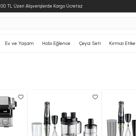
00 TL Üzeri Alışverişlerde Kargo Ücretsiz
Ev ve Yaşam
Hobi Eğlence
Çeyiz Seti
Kırmızı Etike