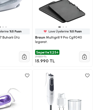
 Buharlı Ütü
Braun
Multigrill 9 Pro Cg9040
Izgarat.
Sepette
%25
21.320 TL
15.990 TL