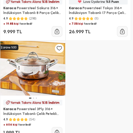
Karaca
Powersteel Sakura 316+
Karaca
Powersteel Tokyo 316+
İndüksiyon Tabanlı 8 Parça Çelik
İndüksiyon Tabanlı 17 Parça Çelik
Tencere Seti
Çeyiz Seti
(298)
(11)
4.9
4.9
+ 19.8B kişi
+ 7.5B kişi
favoriledi!
favoriledi!
9.999 TL
26.999 TL
Karaca
Powersteel 3Ply 316+
İndüksiyon Tabanlı Çelik Petekli
Tencere 20 Cm
(54)
4.9
+ 606 kişi
favoriledi!
1.999 TL