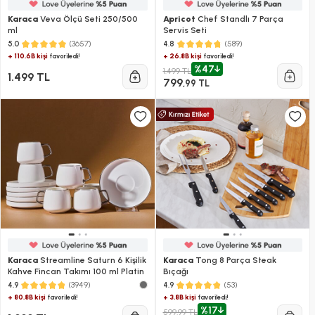
Karaca
Veva Ölçü Seti 250/500
Apricot
Chef Standlı 7 Parça
ml
Servis Seti
(3657)
(589)
5.0
4.8
+ 110.6B kişi
+ 26.8B kişi
favoriledi!
favoriledi!
%47
1.499 TL
1.499 TL
799
,99 TL
Karaca
Streamline Saturn 6 Kişilik
Karaca
Tong 8 Parça Steak
Kahve Fincan Takımı 100 ml Platin
Bıçağı
(3949)
(53)
4.9
4.9
+ 80.8B kişi
+ 3.8B kişi
favoriledi!
favoriledi!
%17
599,99 TL