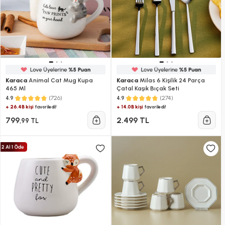
Karaca
Animal Cat Mug Kupa
Karaca
Milas 6 Kişilik 24 Parça
465 Ml
Çatal Kaşık Bıçak Seti
(726)
(274)
4.9
4.9
+ 26.4B kişi
+ 14.0B kişi
favoriledi!
favoriledi!
799
2.499 TL
,99 TL