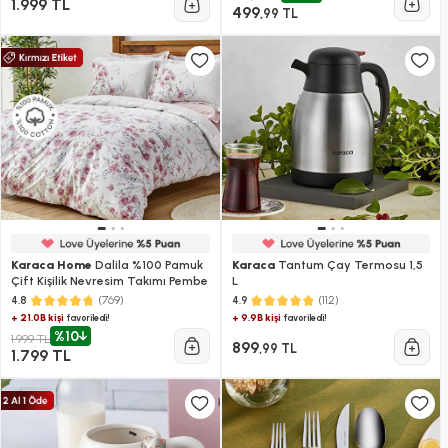
1.999 TL
499
,99 TL
Karaca Home
Dalila %100 Pamuk
Karaca
Tantum Çay Termosu 1,5
Çift Kişilik Nevresim Takımı Pembe
L
(769)
(112)
4.8
4.9
+ 21.0B kişi
+ 9.9B kişi
favoriledi!
favoriledi!
%10
1.999 TL
899
,99 TL
1.799 TL