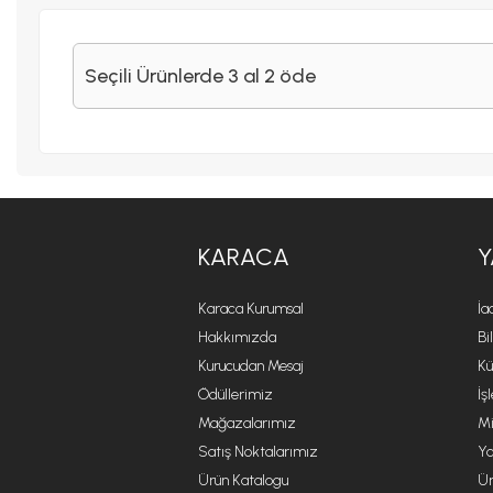
Seçili Ürünlerde 3 al 2 öde
KARACA
Y
Karaca Kurumsal
İa
Hakkımızda
Bi
Kurucudan Mesaj
Kü
Ödüllerimiz
İş
Mağazalarımız
Mi
Satış Noktalarımız
Ya
Ürün Katalogu
Ür