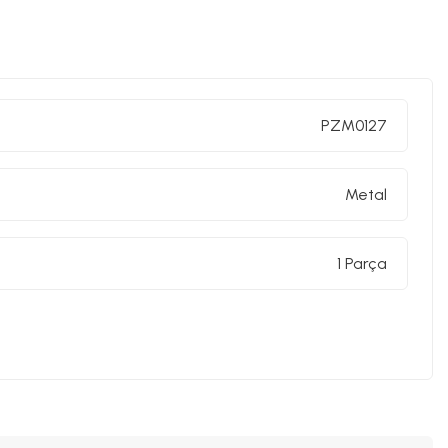
PZM0127
Metal
1 Parça