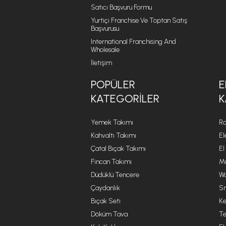
Satıcı Başvuru Formu
Yurtiçi Franchise Ve Toptan Satış
Başvurusu
International Franchising And
Wholesale
İletişim
POPÜLER
E
KATEGORILER
K
Yemek Takımı
Ro
Kahvaltı Takımı
El
Çatal Bıçak Takımı
El
Fincan Takımı
Mu
Düdüklü Tencere
Wa
Çaydanlık
Sm
Bıçak Seti
Ke
Döküm Tava
Te