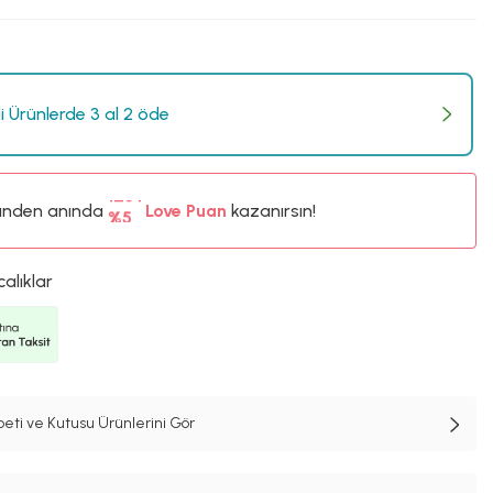
li Ürünlerde 3 al 2 öde
ünden anında
%5
Love Puan
kazanırsın!
125TL
%5
calıklar
ti ve Kutusu Ürünlerini Gör