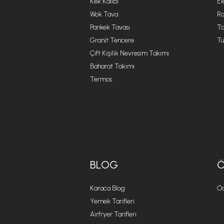
Kek Kalıbı
Ek
Wok Tava
R
Pankek Tavası
Ta
Granit Tencere
Tü
Çift Kişilik Nevresim Takımı
Baharat Takımı
Termos
BLOG
Karaca Blog
Öd
Yemek Tarifleri
Airfryer Tarifleri