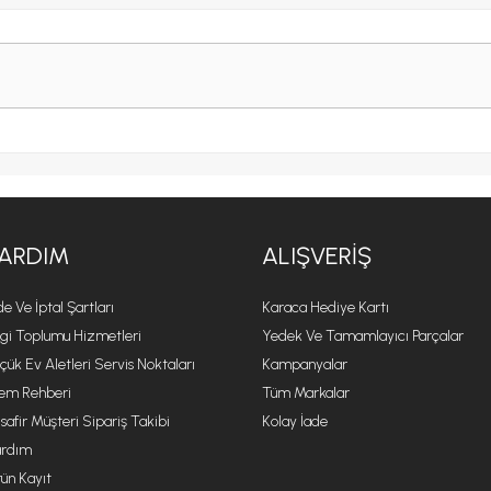
ARDIM
ALIŞVERIŞ
de Ve İptal Şartları
Karaca Hediye Kartı
lgi Toplumu Hizmetleri
Yedek Ve Tamamlayıcı Parçalar
çük Ev Aletleri Servis Noktaları
Kampanyalar
lem Rehberi
Tüm Markalar
safir Müşteri Sipariş Takibi
Kolay İade
rdım
ün Kayıt