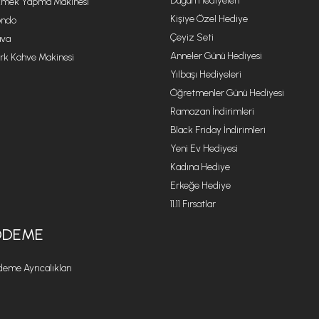
Düğün Hediyeleri
mek Yapma Makinesi
Kişiye Özel Hediye
ondo
Çeyiz Seti
va
Anneler Günü Hediyesi
rk Kahve Makinesi
Yılbaşı Hediyeleri
Öğretmenler Günü Hediyesi
Ramazan İndirimleri
Black Friday İndirimleri
Yeni Ev Hediyesi
Kadına Hediye
Erkeğe Hediye
11.11 Fırsatlar
ÖDEME
eme Ayrıcalıkları