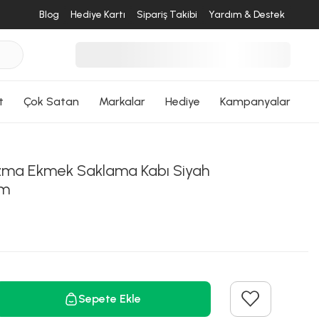
desende
Blog
Hediye Kartı
Sipariş Takibi
Yardım & Destek
ri Dön
t
Çok Satan
Markalar
Hediye
Kampanyalar
zma Ekmek Saklama Kabı Siyah
Cm
Sepete Ekle