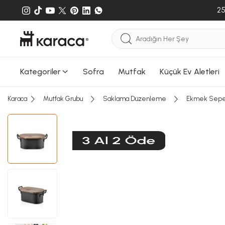
Sepete e
25
gönderileb
Kategoriler
Sofra
Mutfak
Küçük Ev Aletleri
Karaca
Mutfak Grubu
Saklama Düzenleme
Ekmek Sepet