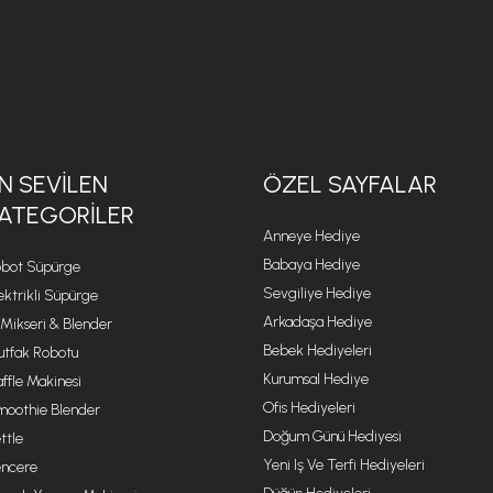
N SEVILEN
ÖZEL SAYFALAR
ATEGORILER
Anneye Hediye
Babaya Hediye
bot Süpürge
Sevgiliye Hediye
ektrikli Süpürge
Arkadaşa Hediye
 Mikseri & Blender
Bebek Hediyeleri
tfak Robotu
Kurumsal Hediye
ffle Makinesi
Ofis Hediyeleri
oothie Blender
Doğum Günü Hediyesi
ttle
Yeni Iş Ve Terfi Hediyeleri
ncere