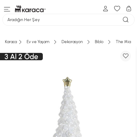
Aradığın Her Şey
Karaca
Ev ve Yaşam
Dekorasyon
Biblo
The Mia Dek