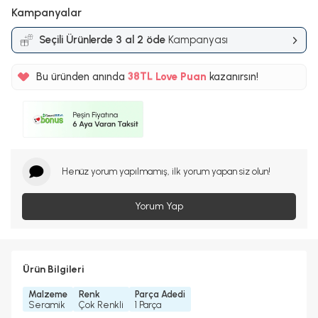
Kampanyalar
Seçili Ürünlerde 3 al 2 öde
Kampanyası
%5
Bu üründen anında
38TL
Love Puan
kazanırsın!
%5
Henüz yorum yapılmamış, ilk yorum yapan siz olun!
Yorum Yap
Ürün Bilgileri
Malzeme
Renk
Parça Adedi
Seramik
Çok Renkli
1 Parça