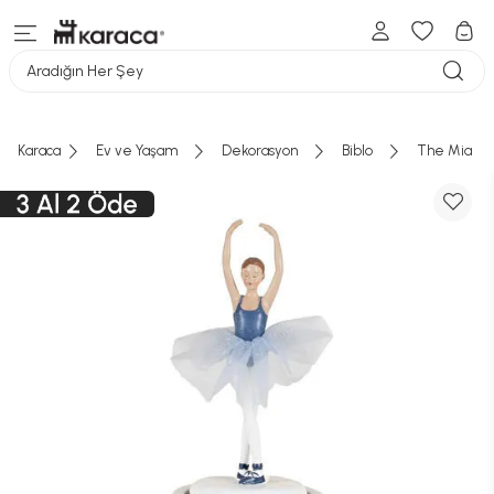
Aradığın Her Şey
Karaca
Ev ve Yaşam
Dekorasyon
Biblo
The Mia Bale