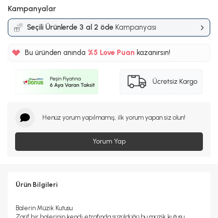
Kampanyalar
Seçili Ürünlerde 3 al 2 öde
Kampanyası
Bu üründen anında
%5
Love Puan
kazanırsın!
150TL
%5
Henüz yorum yapılmamış, ilk yorum yapan siz olun!
Yorum Yap
Ürün Bilgileri
Balerin Müzik Kutusu
Zarif bir balerinin kendi etrafında süzüldüğü bu müzik kutusu,