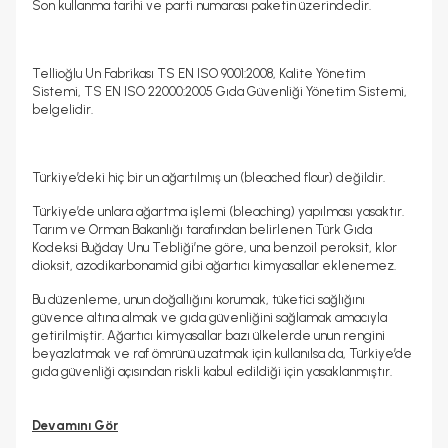
Son kullanma tarihi ve parti numarası paketin üzerindedir.
Tellioğlu Un Fabrikası TS EN ISO 9001:2008, Kalite Yönetim
Sistemi, TS EN ISO 22000:2005 Gıda Güvenliği Yönetim Sistemi,
belgelidir.
Türkiye’deki hiç bir un ağartılmış un (bleached flour) değildir.
Türkiye’de unlara ağartma işlemi (bleaching) yapılması yasaktır.
Tarım ve Orman Bakanlığı tarafından belirlenen Türk Gıda
Kodeksi Buğday Unu Tebliği’ne göre, una benzoil peroksit, klor
dioksit, azodikarbonamid gibi ağartıcı kimyasallar eklenemez.
Bu düzenleme, unun doğallığını korumak, tüketici sağlığını
güvence altına almak ve gıda güvenliğini sağlamak amacıyla
getirilmiştir. Ağartıcı kimyasallar bazı ülkelerde unun rengini
beyazlatmak ve raf ömrünü uzatmak için kullanılsa da, Türkiye’de
gıda güvenliği açısından riskli kabul edildiği için yasaklanmıştır.
Devamını Gör