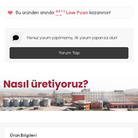
%5
33TL
Bu üründen anında
Love Puan
kazanırsın!
%5
Henüz yorum yapılmamış, ilk yorum yapan siz olun!
Yorum Yap
Ürün Bilgileri