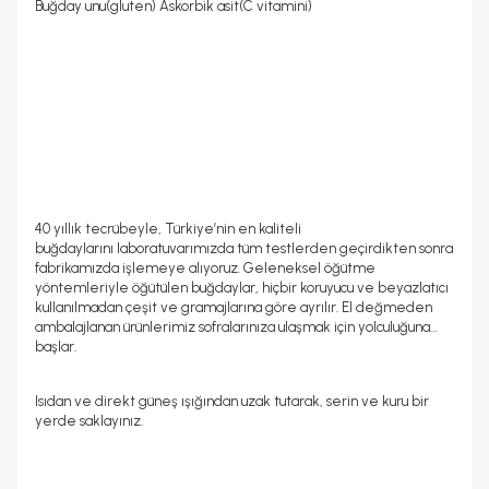
Buğday unu(gluten) Askorbik asit(C vitamini)
40 yıllık tecrübeyle, Türkiye’nin en kaliteli
buğdaylarını laboratuvarımızda tüm testlerden geçirdikten sonra
fabrikamızda işlemeye alıyoruz. Geleneksel öğütme
yöntemleriyle öğütülen buğdaylar, hiçbir koruyucu ve beyazlatıcı
kullanılmadan çeşit ve gramajlarına göre ayrılır. El değmeden
ambalajlanan ürünlerimiz sofralarınıza ulaşmak için yolculuğuna
başlar.
Isıdan ve direkt güneş ışığından uzak tutarak, serin ve kuru bir
yerde saklayınız.