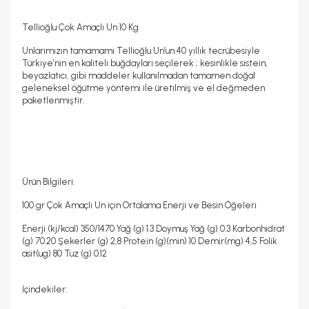
Tellioğlu Çok Amaçlı Un 10 Kg
Unlarımızın tamamamı Tellioğlu Un’un 40 yıllık tecrübesiyle
Türkiye’nin en kaliteli buğdayları seçilerek ; kesinlikle sistein,
beyazlatıcı, gibi maddeler kullanılmadan tamamen doğal
geleneksel öğütme yöntemi ile üretilmiş ve el değmeden
paketlenmiştir.
Ürün Bilgileri:
100 gr Çok Amaçlı Un için Ortalama Enerji ve Besin Öğeleri
Enerji (kj/kcal) 350/1470 Yağ (g) 1.3 Doymuş Yağ (g) 0.3 Karbonhidrat
(g) 70.20 Şekerler (g) 2,8 Protein (g)(min) 10 Demir(mg) 4,5 Folik
asit(ug) 80 Tuz (g) 0.12
İçindekiler: