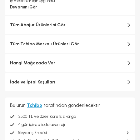
İç mekanlar için uygundur
Zararlı madde kontrolü yapılmıştır – harici, akredite kuruluşlar
Devamını Gör
tarafından
Renk
Krem beyaz
Tüm Abajur Ürünlerini Gör
Malzeme
Gerçek mum ve plastik
Ölçüler
Tüm Tchibo Markalı Ürünleri Gör
Yükseklik yakl. 15 cm
Çapı yakl. 9 cm
Şarj kablosunun uzunluğu yakl. 50 cm
Hangi Mağazada Var
İçerik
USB-C'den USB-A'ya şarj kablosu, 1.200 mAh batarya ve kullanma
kılavuzu dahildir
Pil/Akü Çalışma Süresi
İade ve İptal Koşulları
Tam şarjla aydınlatma süresi yakl. 30 saat
Bu ürün
Tchibo
tarafından gönderilecektir.
2500 TL ve üzeri ücretsiz kargo
14 gün içinde iade avantajı
Alışveriş Kredisi