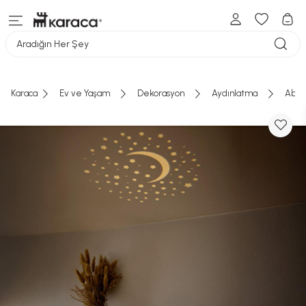
Aradığın Her Şey
Karaca
Ev ve Yaşam
Dekorasyon
Aydınlatma
Abaj