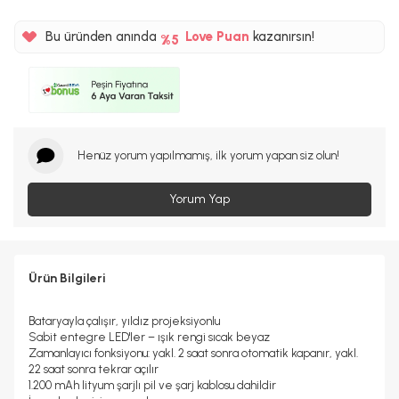
%5
51TL
Bu üründen anında
Love Puan
kazanırsın!
%5
Henüz yorum yapılmamış, ilk yorum yapan siz olun!
Yorum Yap
Ürün Bilgileri
Bataryayla çalışır, yıldız projeksiyonlu
Sabit entegre LED'ler – ışık rengi sıcak beyaz
Zamanlayıcı fonksiyonu: yakl. 2 saat sonra otomatik kapanır, yakl.
22 saat sonra tekrar açılır
1.200 mAh lityum şarjlı pil ve şarj kablosu dahildir