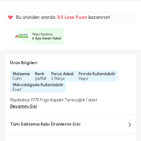
Bu üründen anında
%5 Love Puan
kazanırsın!
Ürün Bilgileri
Malzeme
Renk
Parça Adedi
Fırında Kullanılabilir
Cam
Şeffaf
2 Parça
Hayır
Mikrodalgada Kullanılabilir
Evet
Paşabahçe 97711 Frigo Kapaklı Tereyağlık 1 adet
Devamını Gör
Tüm Saklama Kabı Ürünlerini Gör