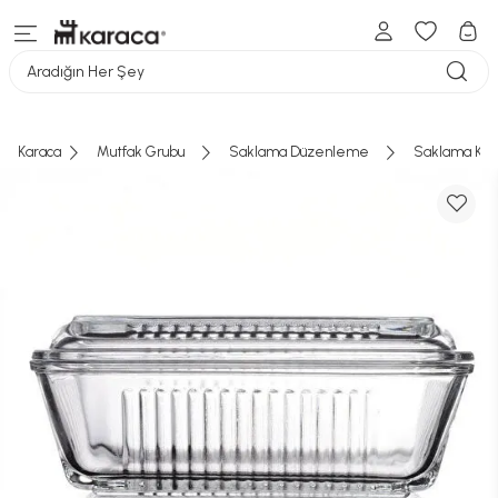
Aradığın Her Şey
Karaca
Mutfak Grubu
Saklama Düzenleme
Saklama Kab