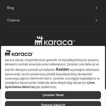
Blog
Ödeme
Websitesinde kullanılan bazı görseller yapay zekâ (AI) ile üretilmiştir.
Karaca.com © 2026 - Karaca Züccaciye A.Ş. Tüm hakları saklıdır.
Sepette
%30
Sepete Ekle
600 TL
420 TL