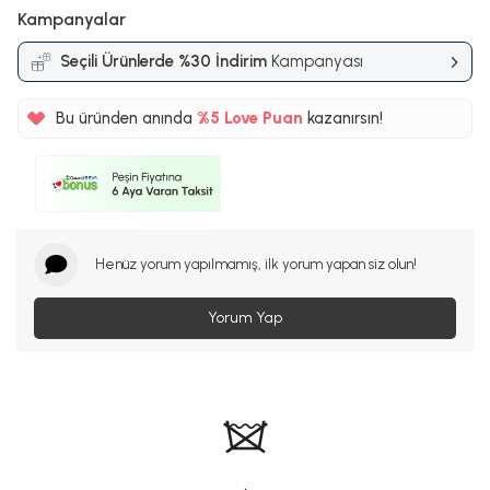
Kampanyalar
Seçili Ürünlerde %30 İndirim
Kampanyası
Bu üründen anında
%5
Love Puan
kazanırsın!
21TL
%5
Henüz yorum yapılmamış, ilk yorum yapan siz olun!
Yorum Yap