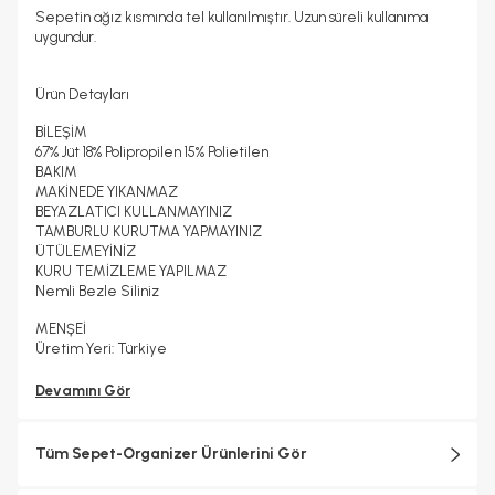
Sepetin ağız kısmında tel kullanılmıştır. Uzun süreli kullanıma
uygundur.
Ürün Detayları
BİLEŞİM
67% Jüt 18% Polipropilen 15% Polietilen
BAKIM
MAKİNEDE YIKANMAZ
BEYAZLATICI KULLANMAYINIZ
TAMBURLU KURUTMA YAPMAYINIZ
ÜTÜLEMEYİNİZ
KURU TEMİZLEME YAPILMAZ
Nemli Bezle Siliniz
MENŞEİ
Üretim Yeri: Türkiye
Devamını Gör
Tüm Sepet-Organizer Ürünlerini Gör