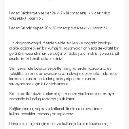
1 Adet Dikdörtgen sepet 24 x 17 x 14 cm (genişlik x derinlik x
yükseklik) Hacim: 6 L
1 Adet Silindir sepet 20 x 20 cm (çap x yükseklik) Hacim: 6 L
Jüt, doğadan doğal liflerden elde edilen ve doğada biyolojik
olarak çözünebilen bir kumaştır. Yaşam alanlarınızda dekoratif bir
görünüm kazandırmak ve doğal bir doku yaratmak istiyorsanız, jüt
ürünlerimizi tercih edebilirsiniz.
Set içerisinde bulunan sepetler ile giysilerden çoraplara, ev
tekstili ürünlerinden oyuncaklara, makyaj malzemelerinden ofis
kırtasiye ürünlerine kadar geniş yelpazede ürünleri
saklayabilmek için kullanılabilirsiniz.
Set sepetler düzenli alan oluşturmanıza yardımcı olurken, aynı
zamanda bulunduğu ortama şıklık katar.
Sağlam kumaş yapısı ve katlanabilir olmaları sayesinde
kullanılmadıkları zaman yer kaplamaz.
Daha kolay taşıma için rahat ve kullanışlı kulplar tasarlanmıştır.