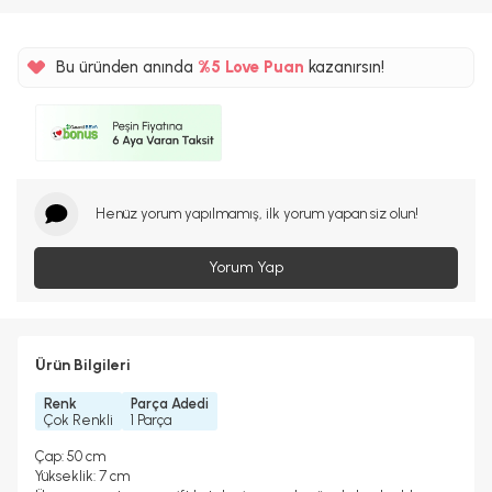
Bu üründen anında
%5
Love Puan
kazanırsın!
91TL
%5
Henüz yorum yapılmamış, ilk yorum yapan siz olun!
Yorum Yap
Ürün Bilgileri
Renk
Parça Adedi
Çok Renkli
1 Parça
Çap: 50 cm
Yükseklik: 7 cm