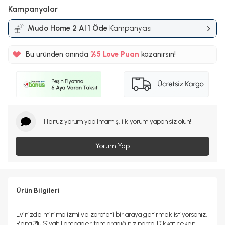
Kampanyalar
Mudo Home 2 Al 1 Öde
Kampanyası
Bu üründen anında
%5
Love Puan
kazanırsın!
250TL
%5
Henüz yorum yapılmamış, ilk yorum yapan siz olun!
Yorum Yap
Ürün Bilgileri
Evinizde minimalizmi ve zarafeti bir araya getirmek istiyorsanız,
Rena 3'lü Siyah Lambader tam aradığınız parça. Dikkat çeken