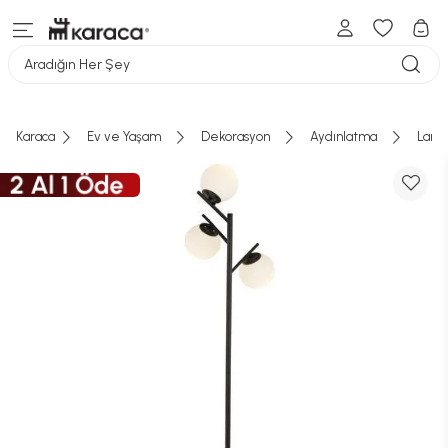
Aradığın Her Şey
Karaca
Ev ve Yaşam
Dekorasyon
Aydınlatma
Lamb