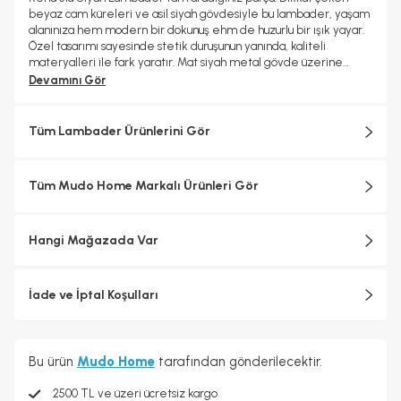
beyaz cam küreleri ve asil siyah gövdesiyle bu lambader, yaşam
alanınıza hem modern bir dokunuş ehm de huzurlu bir ışık yayar.
Özel tasarımı sayesinde stetik duruşunun yanında, kaliteli
materyalleri ile fark yaratır. Mat siyah metal gövde üzerine
yerleştirilmiş 3 adet beyaz cam, dekorasyonunuzda asil bir
Devamını Gör
kontrast oluşturur. Beyaz camları sayesinde ışığı homojen bir
şekilde dağıtarak gözü yormayan, sıcak bir ambiyans sağlar.%50
Cam, %50 Metal
Tüm Lambader Ürünlerini Gör
Tüm Mudo Home Markalı Ürünleri Gör
Hangi Mağazada Var
İade ve İptal Koşulları
Bu ürün
Mudo Home
tarafından gönderilecektir.
2500 TL ve üzeri ücretsiz kargo