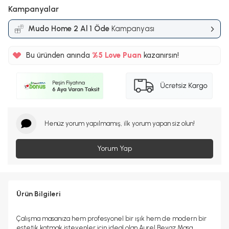
Kampanyalar
Mudo Home 2 Al 1 Öde
Kampanyası
Bu üründen anında
%5
Love Puan
kazanırsın!
150TL
%5
Henüz yorum yapılmamış, ilk yorum yapan siz olun!
Yorum Yap
Ürün Bilgileri
Çalışma masanıza hem profesyonel bir ışık hem de modern bir
estetik katmak isteyenler için ideal olan Aurel Beyaz Masa