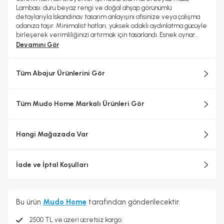
Lambası; duru beyaz rengi ve doğal ahşap görünümlü
detaylarıyla İskandinav tasarım anlayışını ofisinize veya çalışma
odanıza taşır. Minimalist hatları, yüksek odaklı aydınlatma gücüyle
birleşerek verimliliğinizi artırmak için tasarlandı. Esnek oynar
başlık teknolojisi sayesinde ışığı tam olarak ihtiyaç duyduğunuz
Devamını Gör
noktaya odaklar. Uzun süreli okuma, çizim ya da detay
gerektiren projelerde göz yorgunluğunuzu minimize eder.%100
Metal
Tüm Abajur Ürünlerini Gör
Tüm Mudo Home Markalı Ürünleri Gör
Hangi Mağazada Var
İade ve İptal Koşulları
Bu ürün
Mudo Home
tarafından gönderilecektir.
2500 TL ve üzeri ücretsiz kargo