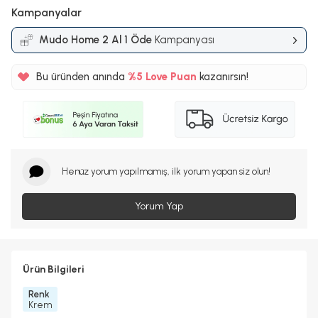
Kampanyalar
Mudo Home 2 Al 1 Öde
Kampanyası
Bu üründen anında
%5
Love Puan
kazanırsın!
400TL
%5
Henüz yorum yapılmamış, ilk yorum yapan siz olun!
Yorum Yap
Ürün Bilgileri
Renk
Krem