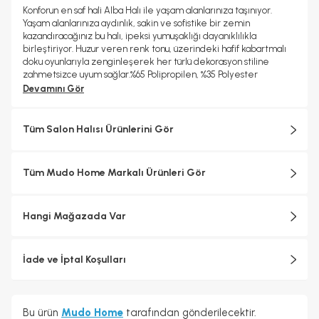
Konforun en saf hali Alba Halı ile yaşam alanlarınıza taşınıyor.
Yaşam alanlarınıza aydınlık, sakin ve sofistike bir zemin
kazandıracağınız bu halı, ipeksi yumuşaklığı dayanıklılıkla
birleştiriyor. Huzur veren renk tonu, üzerindeki hafif kabartmalı
doku oyunlarıyla zenginleşerek her türlü dekorasyon stiline
zahmetsizce uyum sağlar.%65 Polipropilen, %35 Polyester
Devamını Gör
Tüm Salon Halısı Ürünlerini Gör
Tüm Mudo Home Markalı Ürünleri Gör
Hangi Mağazada Var
İade ve İptal Koşulları
Bu ürün
Mudo Home
tarafından gönderilecektir.