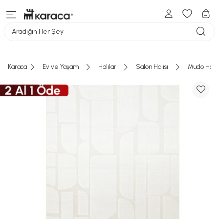
Aradığın Her Şey
Karaca
Ev ve Yaşam
Halılar
Salon Halısı
Mudo Home