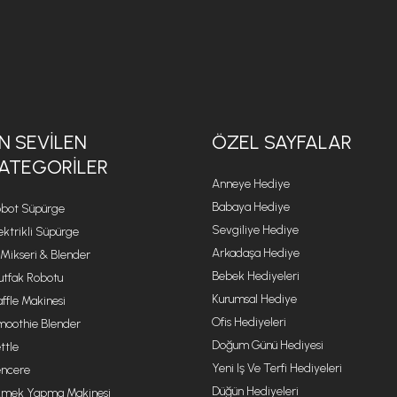
N SEVILEN
ÖZEL SAYFALAR
ATEGORILER
Anneye Hediye
Babaya Hediye
bot Süpürge
Sevgiliye Hediye
ektrikli Süpürge
Arkadaşa Hediye
 Mikseri & Blender
Bebek Hediyeleri
tfak Robotu
Kurumsal Hediye
ffle Makinesi
Ofis Hediyeleri
oothie Blender
Doğum Günü Hediyesi
ttle
Yeni Iş Ve Terfi Hediyeleri
ncere
Düğün Hediyeleri
mek Yapma Makinesi