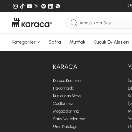
25
Kategoriler
Sofra
Mutfak
Küçük Ev Aletleri
KARACA
Y
Karaca Kurumsal
İa
Hakkımızda
Bi
Kurucudan Mesaj
Kü
Ödüllerimiz
İş
Mağazalarımız
Mi
Satış Noktalarımız
Ya
Ürün Katalogu
Ür