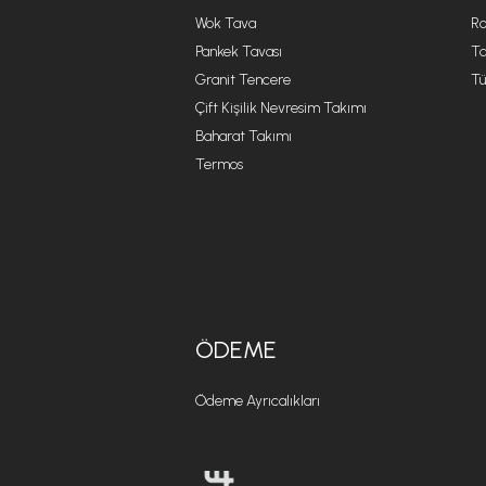
Wok Tava
R
Pankek Tavası
Ta
Granit Tencere
Tü
Çift Kişilik Nevresim Takımı
Baharat Takımı
Termos
ÖDEME
Ödeme Ayrıcalıkları