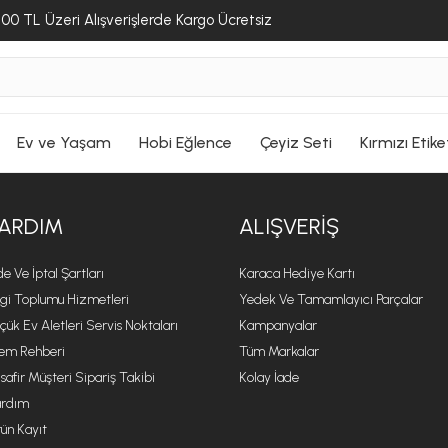
00 TL Üzeri Alışverişlerde Kargo Ücretsiz
Ev ve Yaşam
Hobi Eğlence
Çeyiz Seti
Kırmızı Etike
ARDIM
ALIŞVERIŞ
de Ve İptal Şartları
Karaca Hediye Kartı
lgi Toplumu Hizmetleri
Yedek Ve Tamamlayıcı Parçalar
çük Ev Aletleri Servis Noktaları
Kampanyalar
lem Rehberi
Tüm Markalar
safir Müşteri Sipariş Takibi
Kolay İade
rdım
ün Kayıt