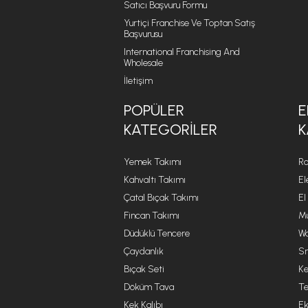
Satıcı Başvuru Formu
Yurtiçi Franchise Ve Toptan Satış
Başvurusu
International Franchising And
Wholesale
İletişim
POPÜLER
E
KATEGORILER
K
Yemek Takımı
Ro
Kahvaltı Takımı
El
Çatal Bıçak Takımı
El
Fincan Takımı
Mu
Düdüklü Tencere
Wa
Çaydanlık
Sm
Bıçak Seti
Ke
Döküm Tava
Te
Kek Kalıbı
Ek