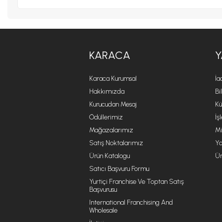
KARACA
Y
Karaca Kurumsal
İa
Hakkımızda
Bi
Kurucudan Mesaj
Kü
Ödüllerimiz
İş
Mağazalarımız
Mi
Satış Noktalarımız
Ya
Ürün Katalogu
Ür
Satıcı Başvuru Formu
Yurtiçi Franchise Ve Toptan Satış
Başvurusu
International Franchising And
Wholesale