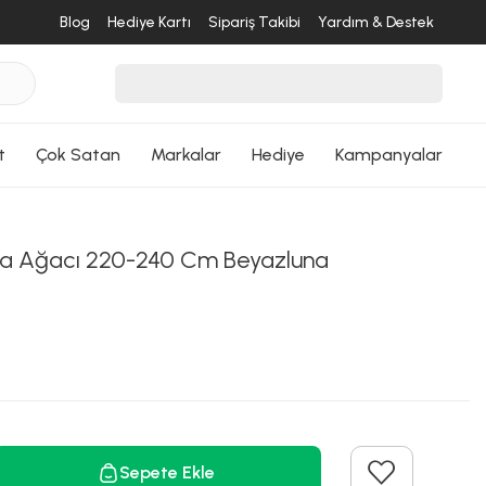
ri Dön
Blog
Hediye Kartı
Sipariş Takibi
Yardım & Destek
t
Çok Satan
Markalar
Hediye
Kampanyalar
a Ağacı 220-240 Cm Beyazluna
Sepete Ekle