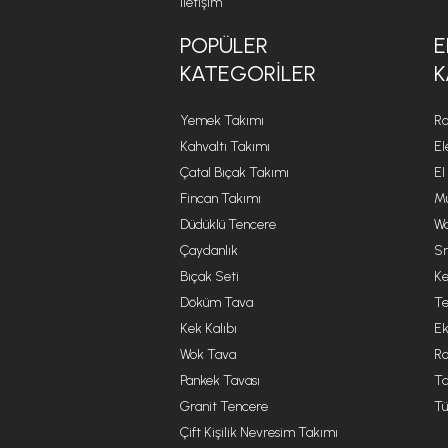
İletişim
POPÜLER
E
KATEGORILER
K
Yemek Takımı
Ro
Kahvaltı Takımı
El
Çatal Bıçak Takımı
El
Fincan Takımı
Mu
Düdüklü Tencere
Wa
Çaydanlık
Sm
Bıçak Seti
Ke
Döküm Tava
Te
Kek Kalıbı
Ek
Wok Tava
R
Pankek Tavası
Ta
Granit Tencere
Tü
Çift Kişilik Nevresim Takımı