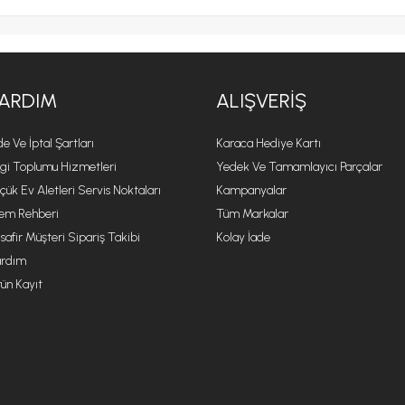
ARDIM
ALIŞVERIŞ
de Ve İptal Şartları
Karaca Hediye Kartı
lgi Toplumu Hizmetleri
Yedek Ve Tamamlayıcı Parçalar
çük Ev Aletleri Servis Noktaları
Kampanyalar
lem Rehberi
Tüm Markalar
safir Müşteri Sipariş Takibi
Kolay İade
rdım
ün Kayıt