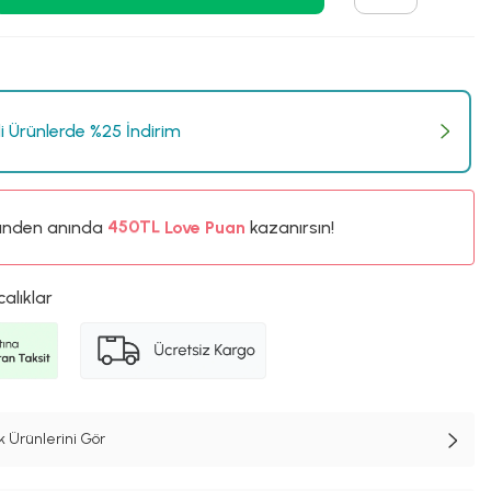
li Ürünlerde %25 İndirim
ünden anında
%5
Love Puan
kazanırsın!
450TL
%5
calıklar
 Ürünlerini Gör