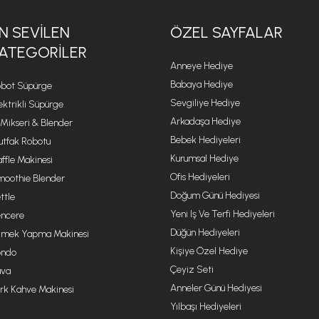
N SEVILEN
ÖZEL SAYFALAR
ATEGORILER
Anneye Hediye
Babaya Hediye
bot Süpürge
Sevgiliye Hediye
ektrikli Süpürge
Arkadaşa Hediye
 Mikseri & Blender
Bebek Hediyeleri
tfak Robotu
Kurumsal Hediye
ffle Makinesi
Ofis Hediyeleri
oothie Blender
Doğum Günü Hediyesi
ttle
Yeni Iş Ve Terfi Hediyeleri
ncere
Düğün Hediyeleri
mek Yapma Makinesi
Kişiye Özel Hediye
ondo
Çeyiz Seti
va
Anneler Günü Hediyesi
rk Kahve Makinesi
Yılbaşı Hediyeleri