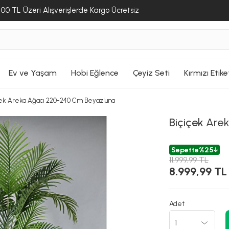
Sepete Ekle
Ge
ALIŞVERİŞE DEVAM ET
00 TL Üzeri Alışverişlerde Kargo Ücretsiz
ALIŞVERİŞE DEVAM ET
ALIŞVERİŞE DEVAM ET
SEPETE GİT
SEPETE GİT
SEPETE GİT
Ev ve Yaşam
Hobi Eğlence
Çeyiz Seti
Kırmızı Etike
çek Areka Ağacı 220-240 Cm Beyazluna
Biçiçek
Arek
Sepette
%25
11.999,99 TL
8.999,99 TL
Adet