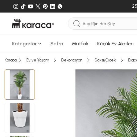
25
Kategoriler
Sofra
Mutfak
Küçük Ev Aletleri
Karaca
Ev ve Yaşam
Dekorasyon
Saksı/Çiçek
Biçi