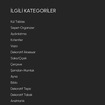
İLGILI KATEGORILER
Kül Tablası
Sepet-Organizer
Aydınlatma
Kırlentler
Vazo
Dekoratif Aksesuar
Saksı/Çiçek
Çerçeve
Şamdan-Mumluk
Ayna
Biblo
Dekoratif Tepsi
Dekoratif Tabak
Anahtarlık