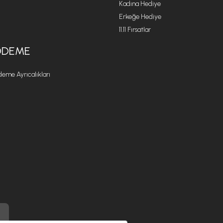
Kadına Hediye
Erkeğe Hediye
11.11 Fırsatlar
ÖDEME
eme Ayrıcalıkları