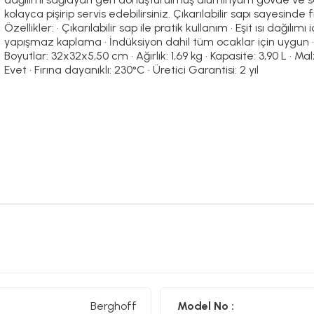
kolayca pişirip servis edebilirsiniz. Çıkarılabilir sapı sayesind
Özellikler: • Çıkarılabilir sap ile pratik kullanım • Eşit ısı dağı
yapışmaz kaplama • İndüksiyon dahil tüm ocaklar için uygun • 2
Boyutlar: 32x32x5,50 cm • Ağırlık: 1,69 kg • Kapasite: 3,90 L 
Evet • Fırına dayanıklı: 230°C • Üretici Garantisi: 2 yıl
Berghoff
Model No :