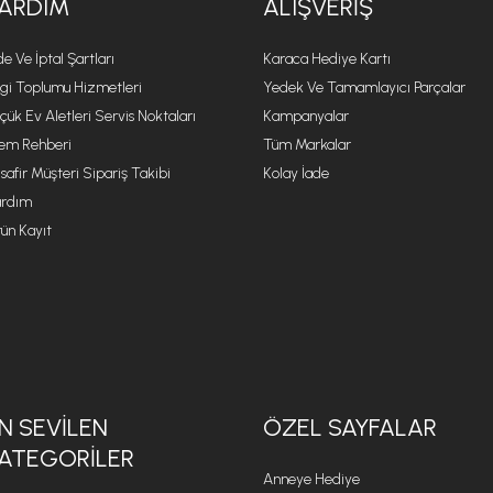
ARDIM
ALIŞVERIŞ
de Ve İptal Şartları
Karaca Hediye Kartı
lgi Toplumu Hizmetleri
Yedek Ve Tamamlayıcı Parçalar
çük Ev Aletleri Servis Noktaları
Kampanyalar
lem Rehberi
Tüm Markalar
safir Müşteri Sipariş Takibi
Kolay İade
rdım
ün Kayıt
N SEVILEN
ÖZEL SAYFALAR
ATEGORILER
Anneye Hediye