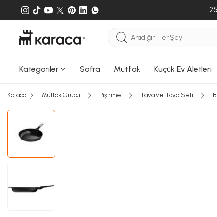
25
Kategoriler
Sofra
Mutfak
Küçük Ev Aletleri
Karaca
Mutfak Grubu
Pişirme
Tava ve Tava Seti
B