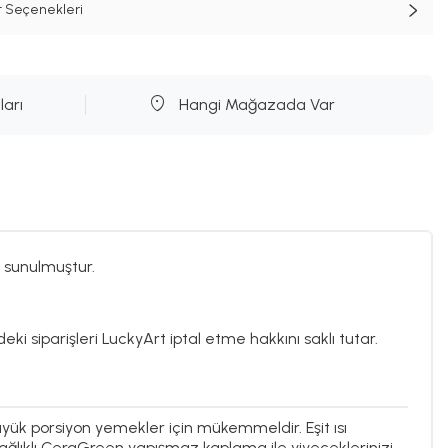
t Seçenekleri
ları
Hangi Mağazada Var
 sunulmuştur.
eki siparişleri LuckyArt iptal etme hakkını saklı tutar.
ük porsiyon yemekler için mükemmeldir. Eşit ısı
ğlıklı CeraGreen yapışmaz kaplama ile yiyeceklerinizi