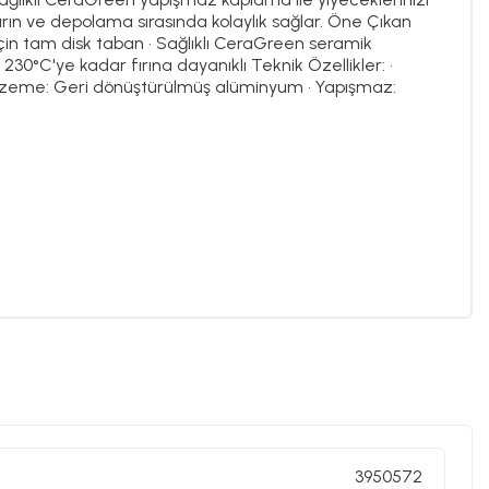
e fırın ve depolama sırasında kolaylık sağlar. Öne Çıkan
lımı için tam disk taban • Sağlıklı CeraGreen seramik
30°C'ye kadar fırına dayanıklı Teknik Özellikler: •
• Malzeme: Geri dönüştürülmüş alüminyum • Yapışmaz:
3950572