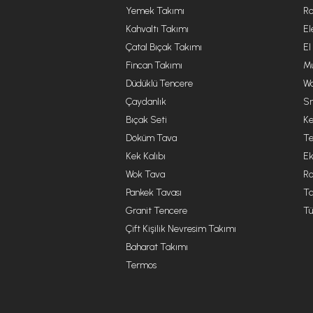
Yemek Takımı
Ro
Kahvaltı Takımı
El
Çatal Bıçak Takımı
El
Fincan Takımı
Mu
Düdüklü Tencere
Wa
Çaydanlık
Sm
Bıçak Seti
Ke
Döküm Tava
Te
Kek Kalıbı
Ek
Wok Tava
R
Pankek Tavası
Ta
Granit Tencere
Tü
Çift Kişilik Nevresim Takımı
Baharat Takımı
Termos