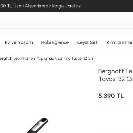
SEPETE GİT
00 TL Üzeri Alışverişlerde Kargo Ücretsiz
SEPETE GİT
SEPETE GİT
Ev ve Yaşam
Hobi Eğlence
Çeyiz Seti
Kırmızı Etike
erghoff Leo Phantom Yapışmaz Kızartma Tavası 32 Cm
Berghoff
Le
Tavası 32 
5.390 TL