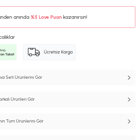
ünden anında
%5
Love Puan
kazanırsın!
270TL
%5
calıklar
a Seti Ürünlerini Gör
rkalı Ürünleri Gör
n Tüm Ürünlerini Gör