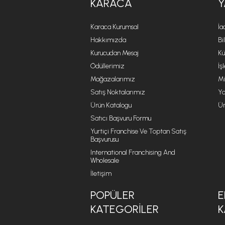
KARACA
Y
Karaca Kurumsal
İa
Hakkımızda
Bi
Kurucudan Mesaj
Kü
Ödüllerimiz
İş
Mağazalarımız
Mi
Satış Noktalarımız
Ya
Ürün Katalogu
Ür
Satıcı Başvuru Formu
Yurtiçi Franchise Ve Toptan Satış
Başvurusu
International Franchising And
Wholesale
İletişim
POPÜLER
E
KATEGORILER
K