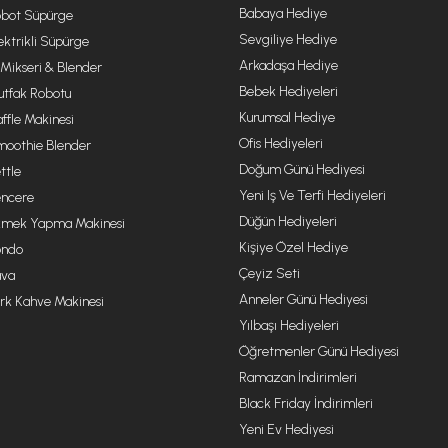
Babaya Hediye
bot Süpürge
Sevgiliye Hediye
ektrikli Süpürge
Arkadaşa Hediye
 Mikseri & Blender
Bebek Hediyeleri
tfak Robotu
Kurumsal Hediye
ffle Makinesi
Ofis Hediyeleri
oothie Blender
Doğum Günü Hediyesi
ttle
Yeni Iş Ve Terfi Hediyeleri
ncere
Düğün Hediyeleri
mek Yapma Makinesi
Kişiye Özel Hediye
ondo
Çeyiz Seti
va
Anneler Günü Hediyesi
rk Kahve Makinesi
Yılbaşı Hediyeleri
Öğretmenler Günü Hediyesi
Ramazan İndirimleri
Black Friday İndirimleri
Yeni Ev Hediyesi