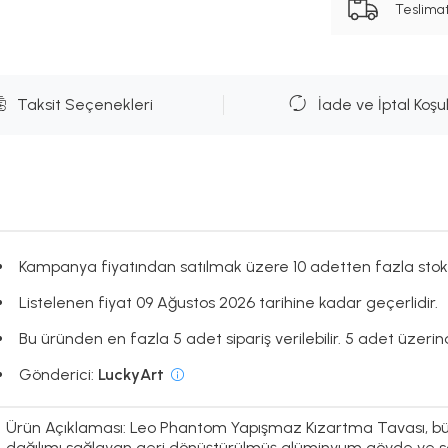
Teslima
Taksit Seçenekleri
İade ve İptal Koşul
Kampanya fiyatından satılmak üzere 10 adetten fazla stok
Listelenen fiyat 09 Ağustos 2026 tarihine kadar geçerlidir.
Bu üründen en fazla 5 adet sipariş verilebilir. 5 adet üzerind
Gönderici:
LuckyArt
Ürün Açıklaması: Leo Phantom Yapışmaz Kızartma Tavası, büy
dağılımı sağlayan geri dönüştürülmüş alüminyum gövde ve sa