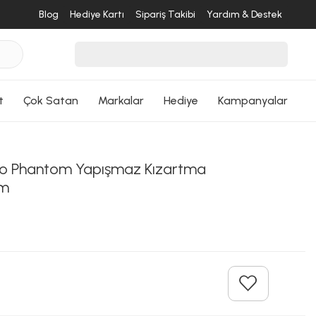
Blog
Hediye Kartı
Sipariş Takibi
Yardım & Destek
t
Çok Satan
Markalar
Hediye
Kampanyalar
o Phantom Yapışmaz Kızartma
Cm