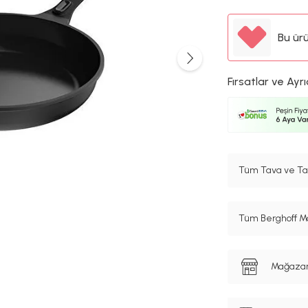
Bu ür
Fırsatlar ve Ayrı
Tüm Tava ve Tav
Tüm Berghoff Ma
Mağazanı