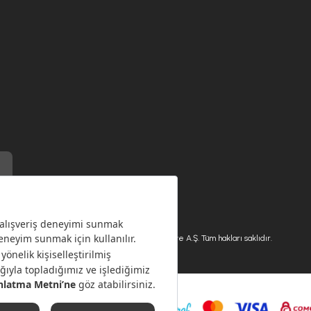
) ile üretilmiştir.
Karaca.com © 2026 - Karaca Züccaciye A.Ş. Tüm hakları saklıdır.