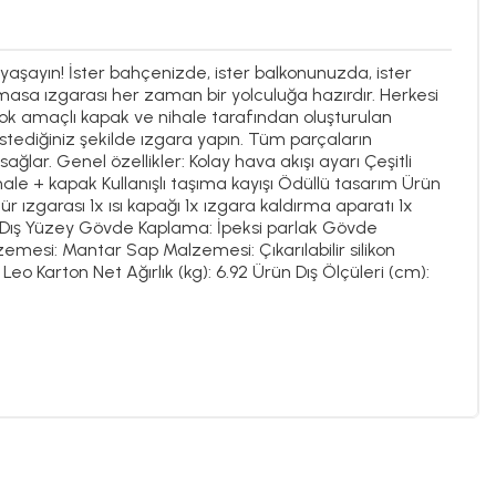
aşayın! İster bahçenizde, ister balkonunuzda, ister
asa ızgarası her zaman bir yolculuğa hazırdır. Herkesi
çok amaçlı kapak ve nihale tarafından oluşturulan
istediğiniz şekilde ızgara yapın. Tüm parçaların
ğlar. Genel özellikler: Kolay hava akışı ayarı Çeşitli
le + kapak Kullanışlı taşıma kayışı Ödüllü tasarım Ürün
ür ızgarası 1x ısı kapağı 1x ızgara kaldırma aparatı 1x
cak Dış Yüzey Gövde Kaplama: İpeksi parlak Gövde
mesi: Mantar Sap Malzemesi: Çıkarılabilir silikon
Leo Karton Net Ağırlık (kg): 6.92 Ürün Dış Ölçüleri (cm):