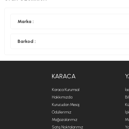
Marka :
Barkod :
KARACA
Y
Karaca Kurumsal
İa
Hakkımızda
Bi
Kurucudan Mesaj
Kü
Ödüllerimiz
İş
Mağazalarımız
Mi
Satış Noktalarımız
Ya