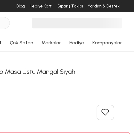
Blog
Hediye Kartı
Sipariş Takibi
Yardım & Destek
t
Çok Satan
Markalar
Hediye
Kampanyalar
o Masa Üstü Mangal Siyah