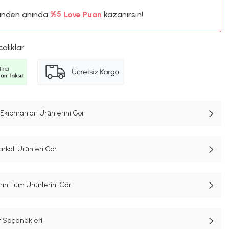
ünden anında
%5
Love Puan
kazanırsın!
715TL
%5
calıklar
kipmanları Ürünlerini Gör
rkalı Ürünleri Gör
n Tüm Ürünlerini Gör
t Seçenekleri