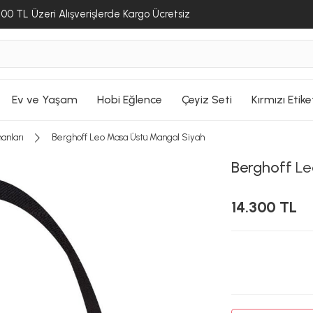
00 TL Üzeri Alışverişlerde Kargo Ücretsiz
Ev ve Yaşam
Hobi Eğlence
Çeyiz Seti
Kırmızı Etike
anları
Berghoff Leo Masa Üstü Mangal Siyah
Berghoff
Le
14.300 TL