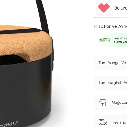
Bu ür
Fırsatlar ve Ayrı
Tüm Mangal Ve E
Tüm Berghoff Ma
Mağazanı
Teslima