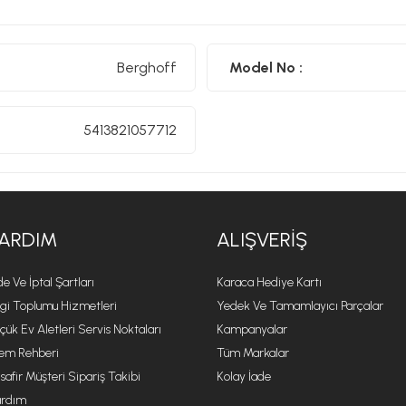
Berghoff
Model No :
5413821057712
ARDIM
ALIŞVERIŞ
de Ve İptal Şartları
Karaca Hediye Kartı
lgi Toplumu Hizmetleri
Yedek Ve Tamamlayıcı Parçalar
çük Ev Aletleri Servis Noktaları
Kampanyalar
lem Rehberi
Tüm Markalar
safir Müşteri Sipariş Takibi
Kolay İade
rdım