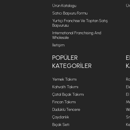
Ürün Katalogu
Ür
Satıcı Başvuru Formu
Yurtiçi Franchise Ve Toptan Satış
Başvurusu
International Franchising And
Wholesale
İletişim
POPÜLER
E
KATEGORILER
K
Yemek Takımı
Ro
Kahvaltı Takımı
El
Çatal Bıçak Takımı
El
Fincan Takımı
Mu
Düdüklü Tencere
Wa
Çaydanlık
Sm
Bıçak Seti
Ke