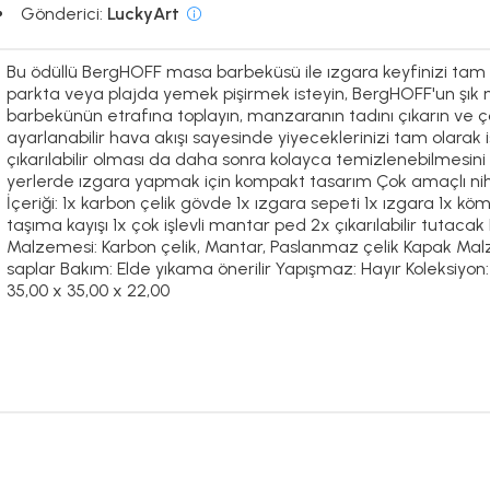
Gönderici:
LuckyArt
Bu ödüllü BergHOFF masa barbeküsü ile ızgara keyfinizi tam y
parkta veya plajda yemek pişirmek isteyin, BergHOFF'un şık m
barbekünün etrafına toplayın, manzaranın tadını çıkarın ve 
ayarlanabilir hava akışı sayesinde yiyeceklerinizi tam olarak 
çıkarılabilir olması da daha sonra kolayca temizlenebilmesini sa
yerlerde ızgara yapmak için kompakt tasarım Çok amaçlı niha
İçeriği: 1x karbon çelik gövde 1x ızgara sepeti 1x ızgara 1x köm
taşıma kayışı 1x çok işlevli mantar ped 2x çıkarılabilir tuta
Malzemesi: Karbon çelik, Mantar, Paslanmaz çelik Kapak Malze
saplar Bakım: Elde yıkama önerilir Yapışmaz: Hayır Koleksiyon: 
35,00 x 35,00 x 22,00