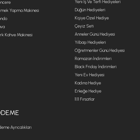
Yeni Iş Ve Terfi Hediyeleri
ncere
Düğün Hediyeleri
mek Yapma Makinesi
Kişiye Özel Hediye
ondo
Çeyiz Seti
va
Anneler Günü Hediyesi
rk Kahve Makinesi
Yılbaşı Hediyeleri
Öğretmenler Günü Hediyesi
Ramazan İndirimleri
Black Friday İndirimleri
Yeni Ev Hediyesi
Kadına Hediye
Erkeğe Hediye
11.11 Fırsatlar
ÖDEME
eme Ayrıcalıkları