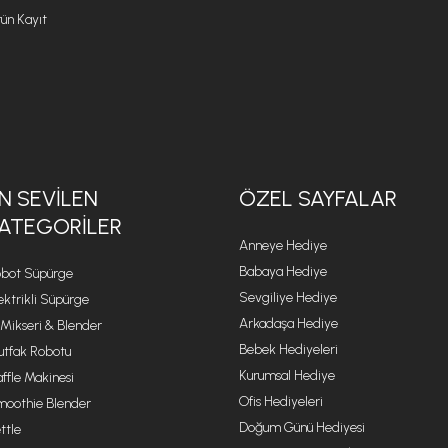
ün Kayıt
N SEVILEN
ÖZEL SAYFALAR
ATEGORILER
Anneye Hediye
Babaya Hediye
bot Süpürge
Sevgiliye Hediye
ektrikli Süpürge
Arkadaşa Hediye
 Mikseri & Blender
Bebek Hediyeleri
tfak Robotu
Kurumsal Hediye
ffle Makinesi
Ofis Hediyeleri
oothie Blender
Doğum Günü Hediyesi
ttle