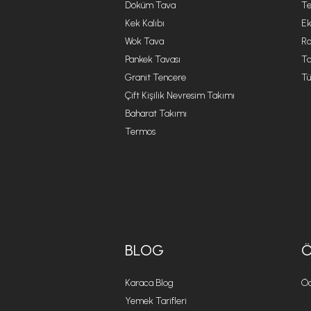
Döküm Tava
Te
Kek Kalıbı
Ek
Wok Tava
R
Pankek Tavası
Ta
Granit Tencere
Tü
Çift Kişilik Nevresim Takımı
Baharat Takımı
Termos
BLOG
Karaca Blog
Öd
Yemek Tarifleri