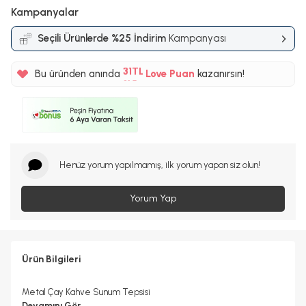
Kampanyalar
Seçili Ürünlerde %25 İndirim
Kampanyası
%5
31TL
Bu üründen anında
Love Puan
kazanırsın!
%5
Henüz yorum yapılmamış, ilk yorum yapan siz olun!
Yorum Yap
Ürün Bilgileri
Metal Çay Kahve Sunum Tepsisi
Devamını Gör