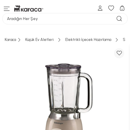
Aradığın Her Şey
Karaca
Küçük Ev Aletleri
Elektrikli İçecek Hazırlama
Smo