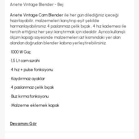
Ariete Vintage Blender - Bej
Ariete Vintage Cam Blender
ile her gün dilediğiniz içeceği
hazırlayabilir, malzemeleri karıştırıp eşit şekilde
harmanlayabilirsiniz. 4 paslanmaz çelik bıçak , 4 hız kademesi ile
tercih ettiğiniz her şeyi karıştırmak için idealdir.
Ayrıca kullanışlı
ölçüm kapağı
sayesinde malzemeleri üst kısmındaki yer alan
alandan doğrudan blender kabına yerleştirebilirsiniz.
• 1000 W Güç
• 1,5 Lt cam sürahi
• 4 hız + pulse fonksiyonu
• Kaydırmaz ayaklar
• 4 paslanmaz çelik bıçak
• Buz kırma fonksiyonu
• Malzeme eklemek kapak
Devamını Gör