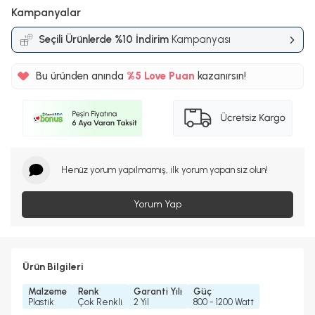
Kampanyalar
Seçili Ürünlerde %10 İndirim
Kampanyası
Bu üründen anında
%5
Love Puan
kazanırsın!
387TL
%5
Henüz yorum yapılmamış, ilk yorum yapan siz olun!
Yorum Yap
Ürün Bilgileri
Malzeme
Renk
Garanti Yılı
Güç
Plastik
Çok Renkli
2 Yıl
800 - 1200 Watt