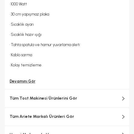
• 1000 Watt
• 30 cm yapışmaz plaka
• Sıcaklık ayarı
• Sıcaklık hazır ışığı
• Tahta spatula ve hamur yuvarlama aleti
• Kablo sarma
• Kolay temizleme
Devamını Gör
Tüm Tost Makinesi Ürünlerini Gör
Tüm Ariete Markalı Ürünleri Gör