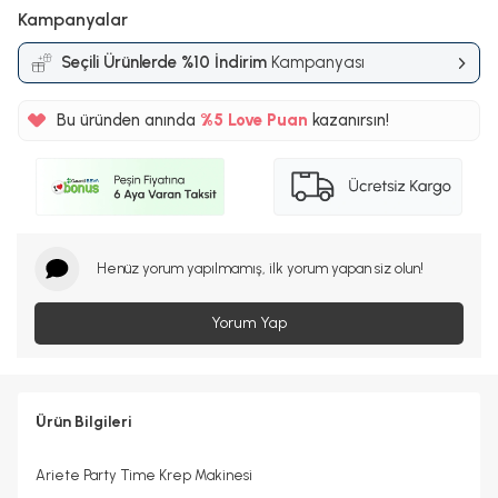
Kampanyalar
Seçili Ürünlerde %10 İndirim
Kampanyası
Bu üründen anında
%5
Love Puan
kazanırsın!
225TL
%5
Henüz yorum yapılmamış, ilk yorum yapan siz olun!
Yorum Yap
Ürün Bilgileri
Ariete Party Time Krep Makinesi