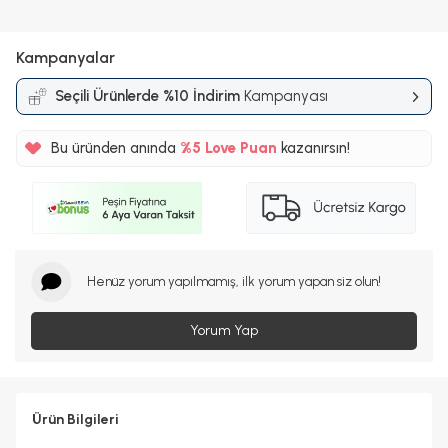
Kampanyalar
Seçili Ürünlerde %10 İndirim
Kampanyası
Bu üründen anında
%5
Love Puan
kazanırsın!
899TL
%5
Henüz yorum yapılmamış, ilk yorum yapan siz olun!
Yorum Yap
Ürün Bilgileri