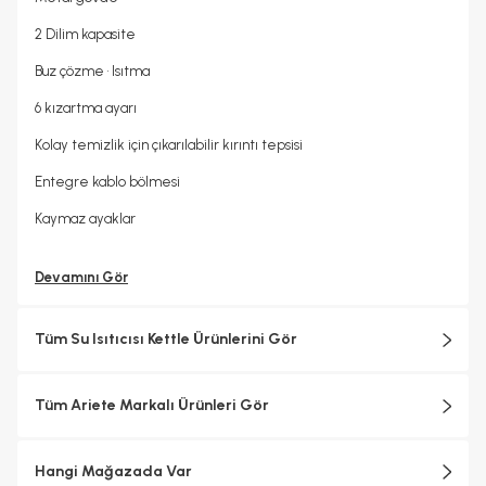
2 Dilim kapasite
Buz çözme • Isıtma
6 kızartma ayarı
Kolay temizlik için çıkarılabilir kırıntı tepsisi
Entegre kablo bölmesi
Kaymaz ayaklar
Devamını Gör
Tüm Su Isıtıcısı Kettle Ürünlerini Gör
Tüm Ariete Markalı Ürünleri Gör
Hangi Mağazada Var