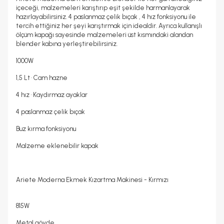
içeceği, malzemeleri karıştırıp eşit şekilde harmanlayarak
hazırlayabilirsiniz. 4 paslanmaz çelik bıçak , 4 hız fonksiyonu ile
tercih ettiğiniz her şeyi karıştırmak için idealdir. Ayrıca kullanışlı
ölçüm kapağı sayesinde malzemeleri üst kısmındaki alandan
blender kabına yerleştirebilirsiniz.
1000W
1,5 Lt • Cam hazne
4 hız • Kaydırmaz ayaklar
4 paslanmaz çelik bıçak
Buz kırma fonksiyonu
Malzeme eklenebilir kapak
Ariete Moderna Ekmek Kızartma Makinesi - Kırmızı
815W
Metal gövde