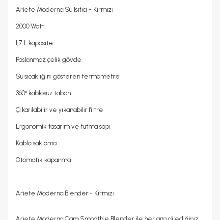
Ariete Moderna Su Isıtıcı - Kırmızı
2000 Watt
1,7 L kapasite
Paslanmaz
çelik gövde
Su sıcaklığını gösteren termometre
360° kablosuz taban
Çıkarılabilir ve yıkanabilir filtre
Ergonomik tasarım ve tutma sapı
Kablo saklama
Otomatik kapanma
Ariete Moderna Blender - Kırmızı
Ariete Moderna Cam Smoothie Blender ile her gün dilediğiniz