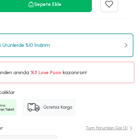
Sepete Ekle
li Ürünlerde %10 İndirim
%5
ünden anında
Love Puan
kazanırsın!
900TL
%5
calıklar
er
Tüm Yorumları Gör (1)