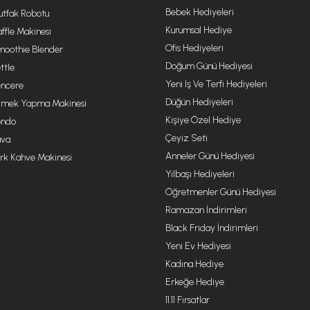
Bebek Hediyeleri
tfak Robotu
Kurumsal Hediye
ffle Makinesi
Ofis Hediyeleri
oothie Blender
Doğum Günü Hediyesi
ttle
Yeni Iş Ve Terfi Hediyeleri
ncere
Düğün Hediyeleri
mek Yapma Makinesi
Kişiye Özel Hediye
ondo
Çeyiz Seti
va
Anneler Günü Hediyesi
rk Kahve Makinesi
Yılbaşı Hediyeleri
Öğretmenler Günü Hediyesi
Ramazan İndirimleri
Black Friday İndirimleri
Yeni Ev Hediyesi
Kadına Hediye
Erkeğe Hediye
11.11 Fırsatlar