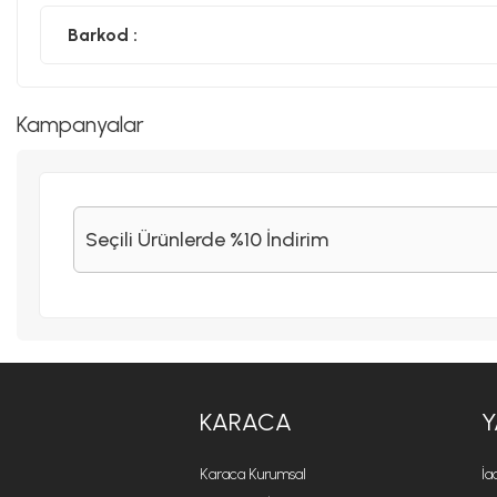
Barkod :
Kampanyalar
Seçili Ürünlerde %10 İndirim
KARACA
Y
Karaca Kurumsal
İa