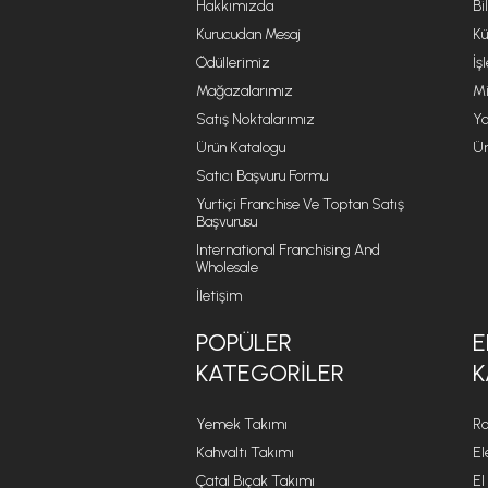
Hakkımızda
Bi
Kurucudan Mesaj
Kü
Ödüllerimiz
İş
Mağazalarımız
Mi
Satış Noktalarımız
Ya
Ürün Katalogu
Ür
Satıcı Başvuru Formu
Yurtiçi Franchise Ve Toptan Satış
Başvurusu
International Franchising And
Wholesale
İletişim
POPÜLER
E
KATEGORILER
K
Yemek Takımı
Ro
Kahvaltı Takımı
El
Çatal Bıçak Takımı
El