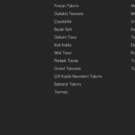
Fincan Takımı
Mu
Düdüklü Tencere
Wa
Çaydanlık
Sm
Bıçak Seti
Ke
Döküm Tava
Te
Kek Kalıbı
Ek
Wok Tava
R
Pankek Tavası
Ta
Granit Tencere
Tü
Çift Kişilik Nevresim Takımı
Baharat Takımı
Termos