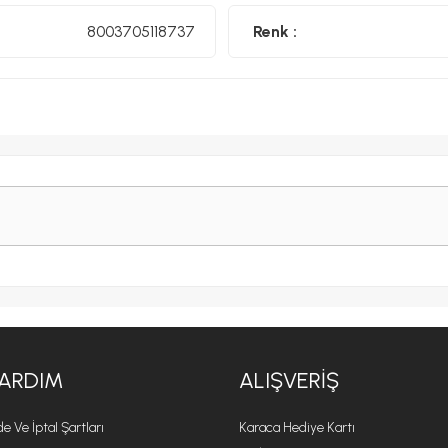
• 1 ve 2 bardak filtre tutucu
8003705118737
Renk :
• Maxi Cappuccino aleti
• 0,8 LT çıkarılabilir su tankı
• Çıkarılabilir damlama tepsisi ve bardak tutucu
• Otomatik kapanma.
ARDIM
ALIŞVERIŞ
de Ve İptal Şartları
Karaca Hediye Kartı