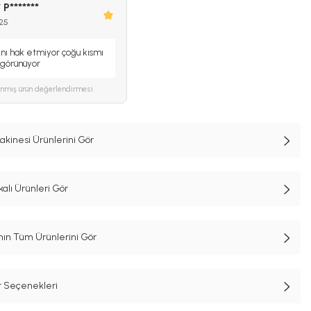
 P*******
025
ını hak etmiyor çoğu kısmı
 görünüyor
ınmış ürün değerlendirmesi.
kinesi Ürünlerini Gör
alı Ürünleri Gör
n Tüm Ürünlerini Gör
t Seçenekleri