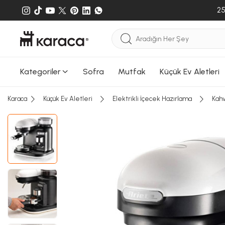
25
Sepete
Sepete e
gönderileb
Kategoriler
Sofra
Mutfak
Küçük Ev Aletleri
Karaca
Küçük Ev Aletleri
Elektrikli İçecek Hazırlama
Kahv