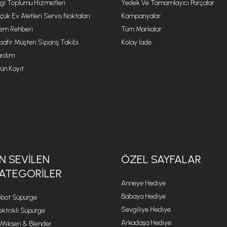
lgi Toplumu Hizmetleri
Yedek Ve Tamamlayıcı Parçalar
çük Ev Aletleri Servis Noktaları
Kampanyalar
lem Rehberi
Tüm Markalar
safir Müşteri Sipariş Takibi
Kolay İade
rdım
ün Kayıt
N SEVILEN
ÖZEL SAYFALAR
ATEGORILER
Anneye Hediye
Babaya Hediye
bot Süpürge
Sevgiliye Hediye
ektrikli Süpürge
Arkadaşa Hediye
 Mikseri & Blender