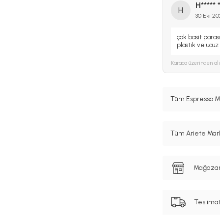
H***** *
H
30 Eki 2
çok basit paras
plastik ve ucuz
Karaca
üzerinden al
Tüm Espresso Ma
Tüm Ariete Mark
Mağazanı
Teslima