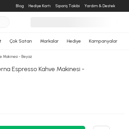
Blog
Hediye Kartı
Sipariş Takibi
Yardım & Destek
desende
ri Dön
t
Çok Satan
Markalar
Hediye
Kampanyalar
e Makinesi - Beyaz
na Espresso Kahve Makinesi -