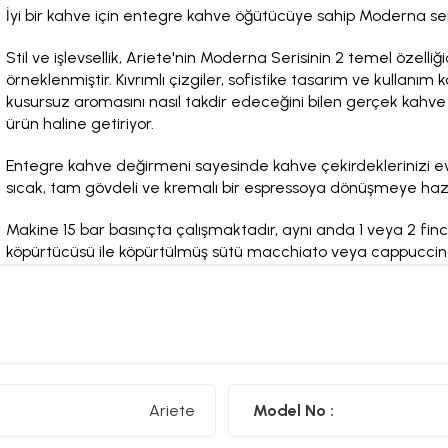
İyi bir kahve için entegre kahve öğütücüye sahip Moderna se
Stil ve işlevsellik, Ariete'nin Moderna Serisinin 2 temel öze
örneklenmiştir. Kıvrımlı çizgiler, sofistike tasarım ve kullanım
kusursuz aromasını nasıl takdir edeceğini bilen gerçek kahve
ürün haline getiriyor.
Entegre kahve değirmeni sayesinde kahve çekirdeklerinizi evi
sıcak, tam gövdeli ve kremalı bir espressoya dönüşmeye hazır 
Makine 15 bar basınçta çalışmaktadır, aynı anda 1 veya 2 fin
köpürtücüsü ile köpürtülmüş sütü macchiato veya cappuccino 
• 1080 W
• 15 Bar Basınç
• Entegre kahve öğütücü
Ariete
Model No :
• Entegre Süt köpürtücü