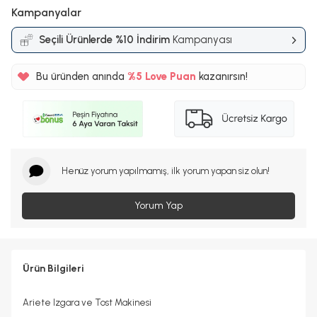
Kampanyalar
Seçili Ürünlerde %10 İndirim
Kampanyası
Bu üründen anında
%5
Love Puan
kazanırsın!
585TL
%5
Henüz yorum yapılmamış, ilk yorum yapan siz olun!
Yorum Yap
Ürün Bilgileri
Ariete Izgara ve Tost Makinesi