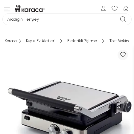
Aradığın Her Şey
Karaca
Küçük Ev Aletleri
Elektrikli Pişirme
Tost Makinesi