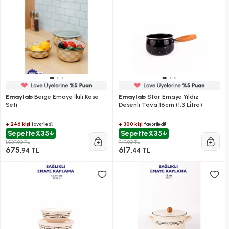
Emaylab
Beige Emaye İkili Kase
Emaylab
Star Emaye Yıldız
Seti
Desenli Tava 16cm (1,3 Li̇tre)
+ 246 kişi
+ 300 kişi
favoriledi!
favoriledi!
Sepette
%35
Sepette
%35
1.039,90 TL
949,90 TL
675
617
,94 TL
,44 TL