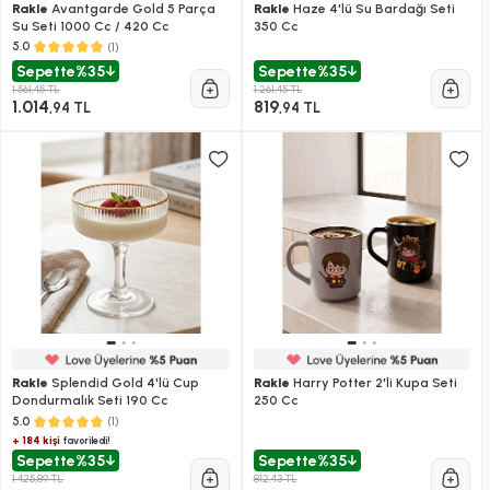
Rakle
Avantgarde Gold 5 Parça
Rakle
Haze 4'lü Su Bardağı Seti
Su Seti 1000 Cc / 420 Cc
350 Cc
(1)
5.0
Sepette
%35
Sepette
%35
1.561,45 TL
1.261,45 TL
1.014
819
,94 TL
,94 TL
Rakle
Splendid Gold 4'lü Cup
Rakle
Harry Potter 2'li Kupa Seti
Dondurmalık Seti 190 Cc
250 Cc
(1)
5.0
+ 184 kişi
favoriledi!
Sepette
%35
Sepette
%35
1.425,89 TL
812,43 TL