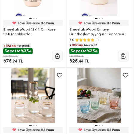
Emaylab
Mood 12-14 Cm Kase
Emaylab
Mood Emaye
Seti (ocaklarda
Fırın/haşlama/yoğurt Tenceresi
Kullanılabilir/yemek Taşımak İçin
(18cm)
(1)
5.0
Uygun)
+ 337 kişi
favoriledi!
+ 152 kişi
favoriledi!
Sepette
%35
Sepette
%35
1.039,90 TL
1.269,90 TL
675
825
,94 TL
,44 TL