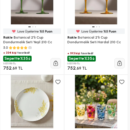
Rakle
Botanical 2'li Cup
Rakle
Botanical 2'li Cup
Dondurmalık Seti Yeşil 210 Cc
Dondurmalık Seti Hardal 210 Cc
(1)
5.0
+ 334 kişi
favoriledi!
+ 193 kişi
favoriledi!
Sepette
%35
Sepette
%35
1.157,98 TL
1.157,98 TL
752
752
,69 TL
,69 TL