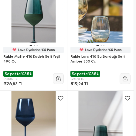
Rakle
Matte 4'lü Kadeh Seti Yeşil
Rakle
Larc 4'lü Su Bardağı Seti
490 Cc
Amber 350 Cc
Sepette
%35
Sepette
%35
1.425,89 TL
1.261,45 TL
926
819
,83 TL
,94 TL