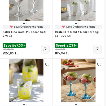
Rakle
Elite Gold 4'lü Kadeh Seti
Rakle
Elite Gold 4'lü Su Bardağı
270 Cc
Seti 320 Cc
Sepette
%35
Sepette
%35
1.425,89 TL
1.261,45 TL
926
819
,83 TL
,94 TL