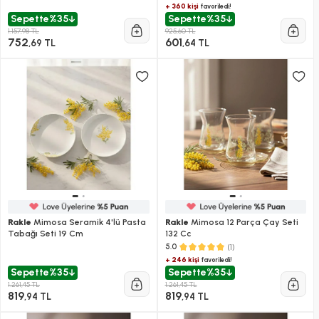
+ 360 kişi
favoriledi!
Sepette
%35
Sepette
%35
1.157,98 TL
925,60 TL
752
601
,69 TL
,64 TL
Rakle
Mimosa Seramik 4'lü Pasta
Rakle
Mimosa 12 Parça Çay Seti
Tabağı Seti 19 Cm
132 Cc
(1)
5.0
+ 246 kişi
favoriledi!
Sepette
%35
Sepette
%35
1.261,45 TL
1.261,45 TL
819
819
,94 TL
,94 TL