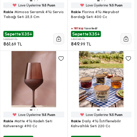
Rakle
Mimosa Seramik 4'lü Servis
Rakle
Florina 4'lü Meşrubat
Tabağı Seti 25,5 Cm
Bardağı Seti 400 Cc
+ 181 kişi
favoriledi!
Sepette
%35
Sepette
%35
1.325,67 TL
1.307,68 TL
861
849
,69 TL
,99 TL
Rakle
Matte 4'lü Kadeh Seti
Rakle
Daily 4'lü İstiflenebilir
Kahverengi 490 Cc
Kahvaltılık Seti 220 Cc