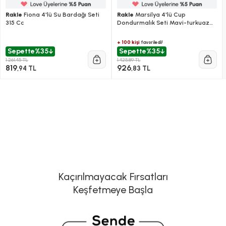
Rakle
Fiona 4'lü Su Bardağı Seti
Rakle
Marsilya 4'lü Cup
315 Cc
Dondurmalık Seti Mavi-turkuaz
270 Cc
+ 100 kişi
favoriledi!
Sepette
%35
Sepette
%35
1.261,45 TL
1.425,89 TL
819
926
,94 TL
,83 TL
Kaçırılmayacak Fırsatları
Keşfetmeye Başla