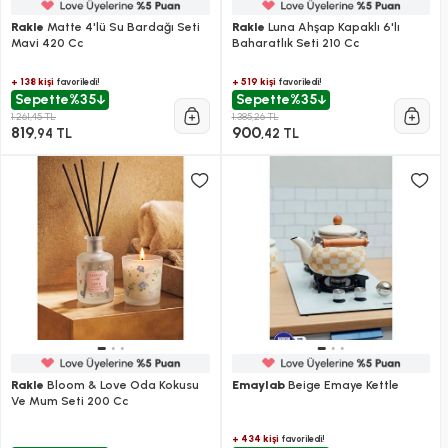
Rakle
Matte 4'lü Su Bardağı Seti
Rakle
Luna Ahşap Kapaklı 6'lı
Mavi 420 Cc
Baharatlık Seti 210 Cc
+ 138 kişi
+ 519 kişi
favoriledi!
favoriledi!
Sepette
%35
Sepette
%35
1.261,45 TL
1.385,26 TL
819
900
,94 TL
,42 TL
Rakle
Bloom & Love Oda Kokusu
Emaylab
Beige Emaye Kettle
Ve Mum Seti 200 Cc
+ 434 kişi
favoriledi!