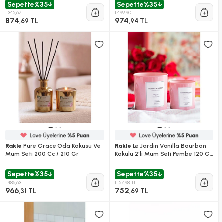
Sepette
%35
Sepette
%35
1.345,67 TL
1.499,90 TL
874
974
,69 TL
,94 TL
Rakle
Pure Grace Oda Kokusu Ve
Rakle
Le Jardin Vanilla Bourbon
Mum Seti 200 Cc / 210 Gr
Kokulu 2'li Mum Seti Pembe 120 Gr
- 200 Gr
Sepette
%35
Sepette
%35
1.486,63 TL
1.157,98 TL
966
752
,31 TL
,69 TL