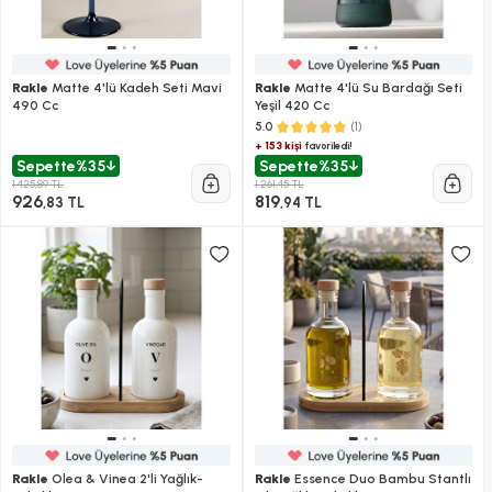
Rakle
Matte 4'lü Kadeh Seti Mavi
Rakle
Matte 4'lü Su Bardağı Seti
490 Cc
Yeşil 420 Cc
(1)
5.0
+ 153 kişi
favoriledi!
Sepette
%35
Sepette
%35
1.425,89 TL
1.261,45 TL
926
819
,83 TL
,94 TL
Rakle
Olea & Vinea 2'li Yağlık-
Rakle
Essence Duo Bambu Stantlı