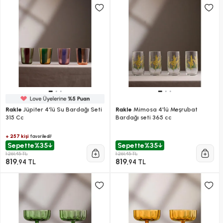
Rakle
Jüpiter 4'lü Su Bardağı Seti
Rakle
Mimosa 4'lü Meşrubat
315 Cc
Bardağı seti 365 cc
+ 257 kişi
favoriledi!
Sepette
%35
Sepette
%35
1.261,45 TL
1.261,45 TL
819
819
,94 TL
,94 TL