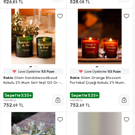
926
528
,83 TL
,08 TL
Rakle
Glam Sandalwood&oud
Rakle
Glam Orange Blossom
Kokulu 2'li Mum Seti Yeşil 120 Gr -
Portakal Çiçeği Kokulu 2'li Mum
200 Gr
Seti Turuncu 120 Gr - 200 Gr
Sepette
%35
Sepette
%35
1.157,98 TL
1.157,98 TL
752
752
,69 TL
,69 TL