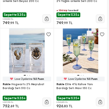
sirkelik Seti Beyaz 200 Cc
2'li Yağlık-sirkelik Seti 200 Cc
+ 106 kişi
favoriledi!
Sepette
%35
Sepette
%35
1.153,83 TL
1.153,83 TL
749
749
,99 TL
,99 TL
Rakle
Hogwarts 2'li Meşrubat
Rakle
Elite 4'lü Kahve Yanı
Bardağı Seti 510 Cc
Bardağı Seti Mavi 150 Cc
Sepette
%35
Sepette
%35
1.157,98 TL
1.425,89 TL
752
926
,69 TL
,83 TL