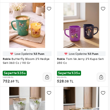
Rakle
Butterfly Bloom 2'li Hediye
Rakle
Tom Ve Jerry 2'li Kupa Seti
Seti 360 Cc / 110 Gr
250 Cc
Sepette
%35
Sepette
%35
1.157,98 TL
812,43 TL
752
528
,69 TL
,08 TL