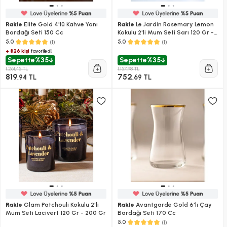
Rakle
Elite Gold 4'lü Kahve Yanı
Rakle
Le Jardin Rosemary Lemon
Bardağı Seti 150 Cc
Kokulu 2'li Mum Seti Sarı 120 Gr -
200 Gr
(1)
(1)
5.0
5.0
+ 826 kişi
favoriledi!
Sepette
%35
Sepette
%35
1.261,45 TL
1.157,98 TL
819
752
,94 TL
,69 TL
Rakle
Glam Patchouli Kokulu 2'li
Rakle
Avantgarde Gold 6'lı Çay
Mum Seti Lacivert 120 Gr - 200 Gr
Bardağı Seti 170 Cc
(1)
5.0