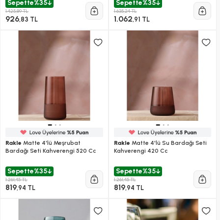
Sepette
%35
Sepette
%35
1.425,89 TL
1.635,24 TL
926
1.062
,83 TL
,91 TL
Rakle
Matte 4'lü Meşrubat
Rakle
Matte 4'lü Su Bardağı Seti
Bardağı Seti Kahverengi 520 Cc
Kahverengi 420 Cc
Sepette
%35
Sepette
%35
1.261,45 TL
1.261,45 TL
819
819
,94 TL
,94 TL