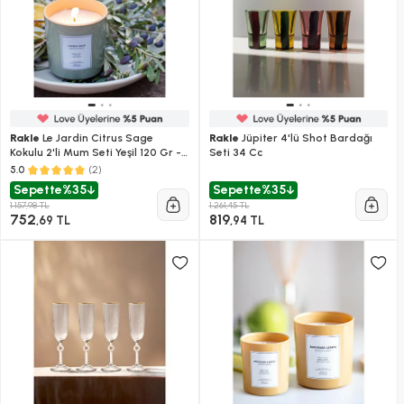
Rakle
Le Jardin Citrus Sage
Rakle
Jüpiter 4'lü Shot Bardağı
Kokulu 2'li Mum Seti Yeşil 120 Gr -
Seti 34 Cc
200 Gr
(2)
5.0
Sepette
%35
Sepette
%35
1.157,98 TL
1.261,45 TL
752
819
,69 TL
,94 TL