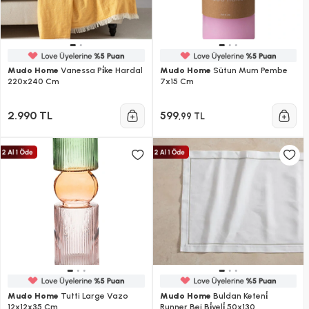
Mudo Home
Vanessa Pi̇ke Hardal
Mudo Home
Sütun Mum Pembe
220x240 Cm
7x15 Cm
2.990 TL
599
,99 TL
Mudo Home
Tutti Large Vazo
Mudo Home
Buldan Keteni̇
12x12x35 Cm
Runner Bej Bi̇yeli̇ 50x130