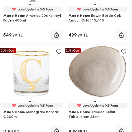
Mudo Home
America'20s Kokteyl
Mudo Home
Edwin Bordo Çok
Kadeh 400ml
Amaçli Örtü 140x140
549
499
,99 TL
,99 TL
Mudo Home
Monogram Bardak -
Mudo Home
Tribeca Çukur
Ç 300ml
Tabak Krem 23cm
219
439
,99 TL
,99 TL