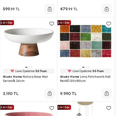
599
479
,99 TL
,99 TL
Mudo Home
Natura Kase Mat
Mudo Home
Lima Patchwork Hali
Serami̇k 26cm
Renkli̇ 120x180cm
3.190 TL
9.990 TL