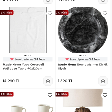
Mudo Home
Yuga Çerçeveli̇
Mudo Home
Round Mermer Küllük
Yağliboya Tablo 90x120cm
Si̇yah
14.990 TL
1.390 TL