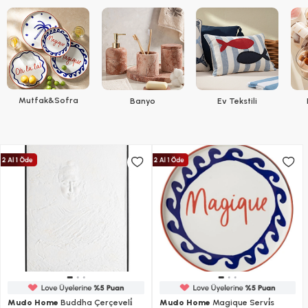
Mutfak&Sofra
Banyo
Ev Tekstili
Mudo Home
Buddha Çerçeveli̇
Mudo Home
Magique Servi̇s