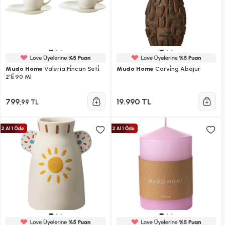
Mudo Home
Valeria Fi̇ncan Seti̇
Mudo Home
Carvi̇ng Abajur
2'li̇ 90 Ml
799
19.990 TL
,99 TL