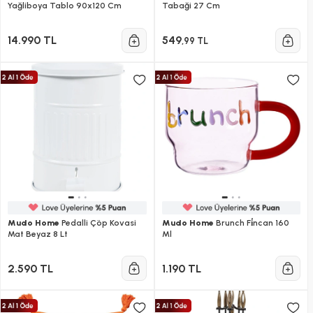
Yağliboya Tablo 90x120 Cm
Tabaği 27 Cm
14.990 TL
549
,99 TL
Mudo Home
Pedalli Çöp Kovasi
Mudo Home
Brunch Fi̇ncan 160
Mat Beyaz 8 Lt
Ml
2.590 TL
1.190 TL