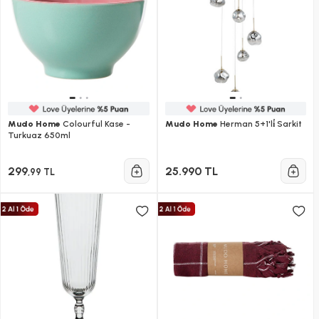
Mudo Home
Colourful Kase -
Mudo Home
Herman 5+1'li̇ Sarkit
Turkuaz 650ml
299
25.990 TL
,99 TL