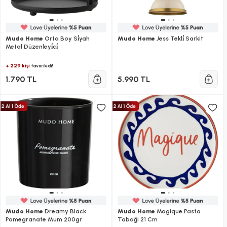
Mudo Home
Orta Boy Si̇yah
Mudo Home
Jess Tekli̇ Sarkit
Metal Düzenleyi̇ci̇
+ 229 kişi
favoriledi!
1.790 TL
5.990 TL
Mudo Home
Dreamy Black
Mudo Home
Magique Pasta
Pomegranate Mum 200gr
Tabaği 21 Cm