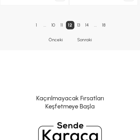
1
...
10
11
12
13
14
...
18
Önceki
Sonraki
Kaçırılmayacak Fırsatları
Keşfetmeye Başla