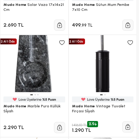
Mudo Home
Solar Vazo 17x14x21
Mudo Home
Sütun Mum Pembe
Cm
7x10 Cm
2.690 TL
499
,99 TL
Mudo Home
Marble Puro Küllük
Mudo Home
Vintage Tuvalet
Si̇yah
Firçasi Si̇yah
%9
1.416,10 TL
2.290 TL
1.290 TL