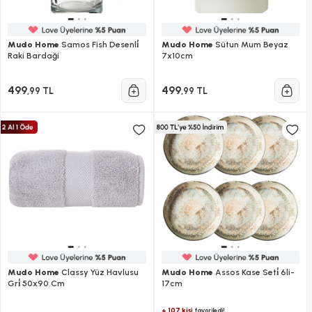
Mudo Home
Samos Fish Desenli̇
Mudo Home
Sütun Mum Beyaz
Raki Bardaği
7x10cm
499
499
,99 TL
,99 TL
Mudo Home
Classy Yüz Havlusu
Mudo Home
Assos Kase Seti̇ 6li-
Gri̇ 50x90 Cm
17cm
+ 107 kişi
favoriledi!