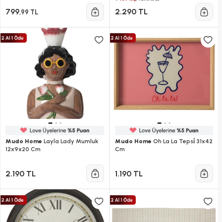
799
2.290 TL
,99 TL
Mudo Home
Layla Lady Mumluk
Mudo Home
Oh La La Tepsi̇ 31x42
12x9x20 Cm
Cm
2.190 TL
1.190 TL