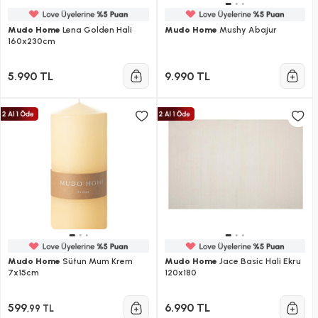
Mudo Home
Lena Golden Hali
Mudo Home
Mushy Abajur
160x230cm
5.990 TL
9.990 TL
Mudo Home
Sütun Mum Krem
Mudo Home
Jace Basic Hali Ekru
7x15cm
120x180
599
6.990 TL
,99 TL