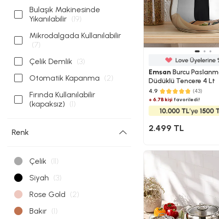
Bulaşık Makinesinde
Yıkanılabilir
(19)
Mikrodalgada Kullanılabilir
(7)
Çelik Demlik
(3)
Emsan
Burcu Paslanma
Otomatik Kapanma
(2)
Düdüklü Tencere 4 Lt
4.9
(43)
Fırında Kullanılabilir
+ 6.7B kişi
favoriledi!
(kapaksız)
(1)
2.499 TL
Renk
Çelik
(11)
Siyah
(3)
Rose Gold
(2)
Bakır
(1)