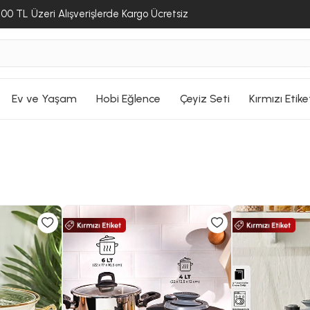
00 TL Üzeri Alışverişlerde Kargo Ücretsiz
Ev ve Yaşam
Hobi Eğlence
Çeyiz Seti
Kırmızı Etike