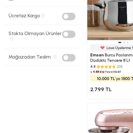
Ücretsiz Kargo
13
Stokta Olmayan Ürünler
19
Emsan
Burcu Paslanma
Mağazadan Teslim
13
Düdüklü Tencere 8 Lt
4.8
(23)
+ 4.8B kişi
favoriledi!
2.799 TL