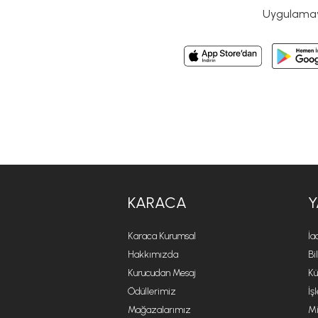
Uygulamayı
KARACA
Y
Karaca Kurumsal
İa
Hakkımızda
Bi
Kurucudan Mesaj
Kü
Ödüllerimiz
İş
Mağazalarımız
Mi