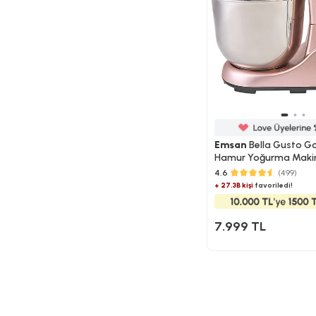
Emsan
Bella Gusto Go
Hamur Yoğurma Makin
5L
4.6
(499)
+ 27.3B kişi
favoriledi!
7.999 TL