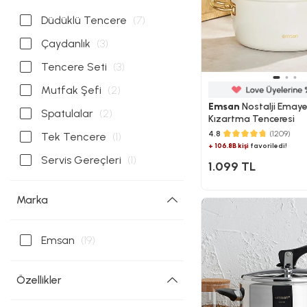
Düdüklü Tencere
(7)
Çaydanlık
(3)
Tencere Seti
(3)
Mutfak Şefi
(2)
Emsan
Nostalji Emay
Spatulalar
(2)
Kızartma Tenceresi
4.8
(1209)
Tek Tencere
(1)
+ 106.8B kişi
favoriledi!
Servis Gereçleri
(1)
1.099 TL
Marka
Emsan
(19)
Özellikler