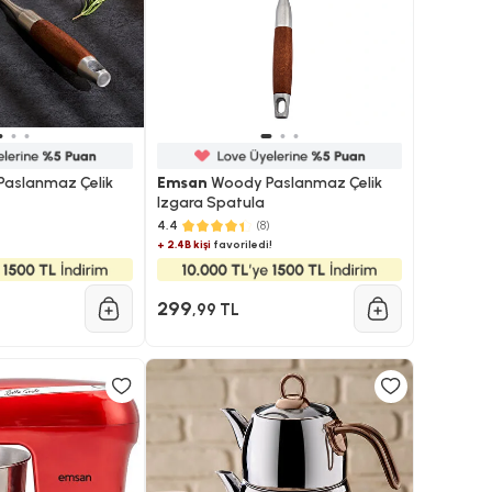
aslanmaz Çelik
Emsan
Woody Paslanmaz Çelik
Izgara Spatula
4.4
(8)
+ 2.4B kişi
favoriledi!
299
,99 TL