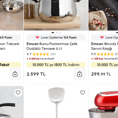
yon Tabanlı
Emsan
Burcu Paslanmaz Çelik
Emsan
Woody P
Seti
Düdüklü Tencere​ 6 Lt
Servis Kaşığı
4.7
(26)
5.0
(8)
+ 4.6B kişi
favoriledi!
+ 1.5B kişi
favoriledi!
2.599 TL
299
,99 TL