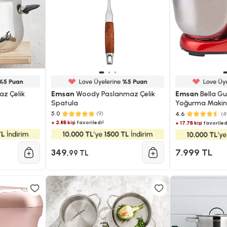
z Çelik
Emsan
Woody Paslanmaz Çelik
Emsan
Bella Gu
Spatula
Yoğurma Makin
5.0
(9)
4.6
(4
+ 2.8B kişi
favoriledi!
+ 17.7B kişi
favoriled
349
7.999 TL
,99 TL