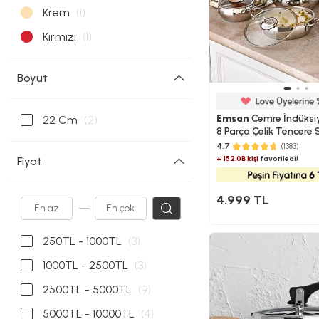
Krem
(1)
Kırmızı
(1)
Boyut
Emsan
Cemre İndüksi
22 Cm
(2)
8 Parça Çelik Tencere 
4.7
(1383)
+ 152.0B kişi
favoriledi!
Fiyat
4.999 TL
---
250TL - 1000TL
(3)
1000TL - 2500TL
(3)
2500TL - 5000TL
(9)
5000TL - 10000TL
(4)