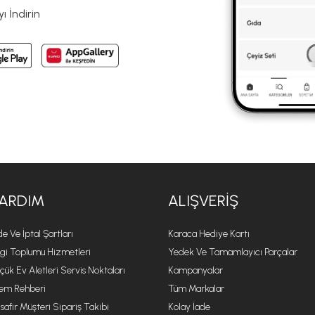
 İndirin
ARDIM
ALIŞVERIŞ
de Ve İptal Şartları
Karaca Hediye Kartı
lgi Toplumu Hizmetleri
Yedek Ve Tamamlayıcı Parçalar
çük Ev Aletleri Servis Noktaları
Kampanyalar
lem Rehberi
Tüm Markalar
safir Müşteri Sipariş Takibi
Kolay İade