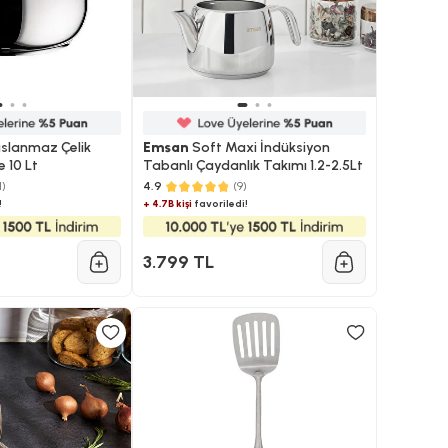
slanmaz Çelik
Emsan
Soft Maxi İndüksiyon
 10 Lt
Tabanlı Çaydanlık Takımı 1.2-2.5Lt
1)
4.9
(9)
!
+ 4.7B kişi
favoriledi!
3.799 TL