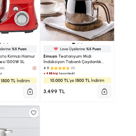
sto Kırmızı Hamur
Emsan
Teatanyum Midi
esi 1300W 5L
İndüksiyon Tabanlı Çaydanlık
Takımı
4.9
(9)
99)
+ 4.8B kişi
favoriledi!
i!
3.499 TL