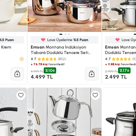
e Krem
Emsan
Montana İndüksiyon
Emsan
Montana
Tabanlı Düdüklü Tencere Seti
Düdüklü Tencere
Siyah Gri 4+6 Litre
4.7
(852)
4.7
(1
+ 76.7B kişi
favoriledi!
+ 11.8B kişi
favoriledi
%10
%17
4.999 TL
2.999 TL
4.499 TL
2.499 TL