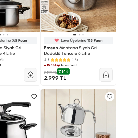
 Siyah Gri
Emsan
Montana Siyah Gri
 4 Litre
Düdüklü Tencere 6 Litre
06)
4.8
(115)
!
+ 15.0B kişi
favoriledi!
%14
3.499 TL
2.999 TL