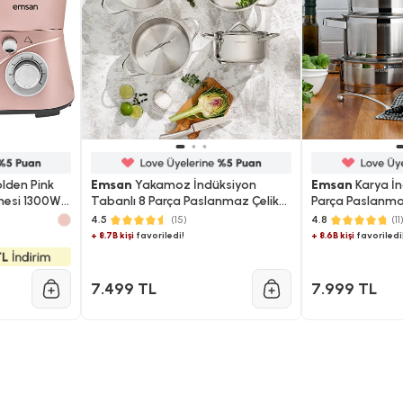
lden Pink
Emsan
Yakamoz İndüksiyon
Emsan
Karya İn
esi 1300W
Tabanlı 8 Parça Paslanmaz Çelik
Parça Paslanma
Tencere Seti
Seti
4.5
(15)
4.8
(11
+ 8.7B kişi
favoriledi!
+ 8.6B kişi
favoriledi
7.499 TL
7.999 TL