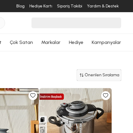
Blog
Hediye Kartı
Sipariş Takibi
Yardım & Destek
t
Çok Satan
Markalar
Hediye
Kampanyalar
Önerilen Sıralama