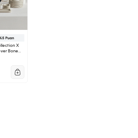
lection X
ever Bone
Kahvaltı