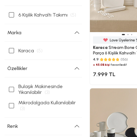
6 Kişilik Kahvaltı Takımı
(5)
Marka
Karaca
Stream Bone 
Karaca
(5)
Parça 6 Kişilik Kahvaltı
4.9
(156)
+ 45.0B kişi
favoriledi!
Özellikler
7.999 TL
Bulaşık Makinesinde
Yıkanılabilir
(3)
Mikrodalgada Kullanılabilir
(3)
Renk