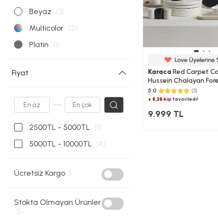
Beyaz
(3)
Multicolor
(2)
Platin
(1)
Karaca
Red Carpet Col
Fiyat
Hussein Chalayan For
Poly 28 Parça 6 Kişilik 
5.0
(3)
Takımı
+ 8.2B kişi
favoriledi!
---
9.999 TL
2500TL - 5000TL
(1)
5000TL - 10000TL
(4)
Ücretsiz Kargo
5
Stokta Olmayan Ürünler
5