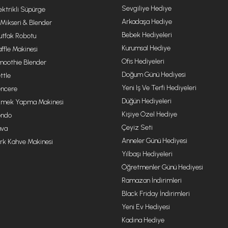
Sevgiliye Hediye
ektrikli Süpürge
Arkadaşa Hediye
 Mikseri & Blender
Bebek Hediyeleri
tfak Robotu
Kurumsal Hediye
ffle Makinesi
Ofis Hediyeleri
oothie Blender
Doğum Günü Hediyesi
ttle
Yeni Iş Ve Terfi Hediyeleri
ncere
Düğün Hediyeleri
mek Yapma Makinesi
Kişiye Özel Hediye
ondo
Çeyiz Seti
va
Anneler Günü Hediyesi
rk Kahve Makinesi
Yılbaşı Hediyeleri
Öğretmenler Günü Hediyesi
Ramazan İndirimleri
Black Friday İndirimleri
Yeni Ev Hediyesi
Kadına Hediye