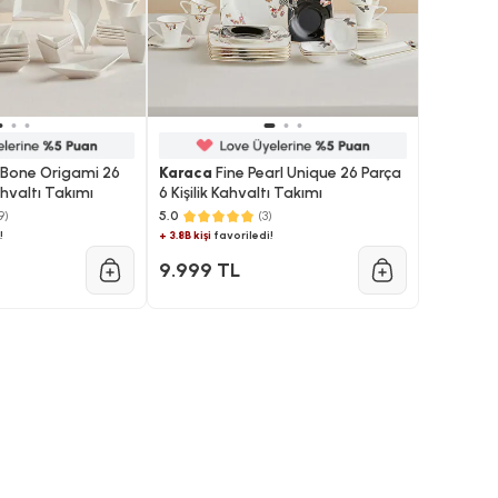
 Bone Origami 26
Karaca
Fine Pearl Unique 26 Parça
ahvaltı Takımı
6 Kişilik Kahvaltı Takımı
9)
5.0
(3)
!
+ 3.8B kişi
favoriledi!
9.999 TL