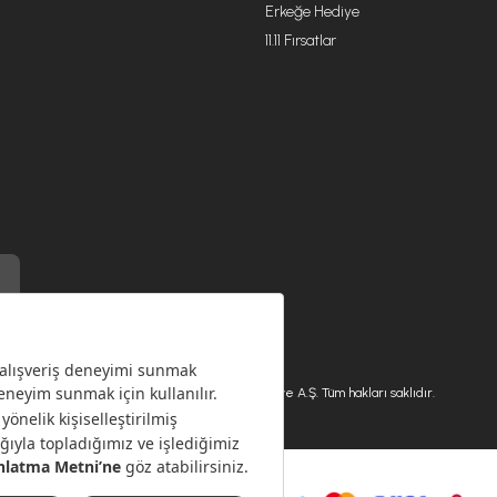
Erkeğe Hediye
11.11 Fırsatlar
) ile üretilmiştir.
Karaca.com © 2026 - Karaca Züccaciye A.Ş. Tüm hakları saklıdır.