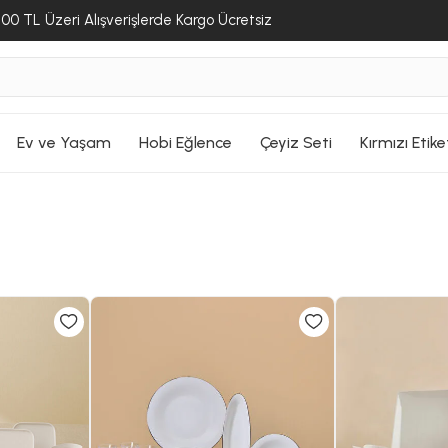
00 TL Üzeri Alışverişlerde Kargo Ücretsiz
Ev ve Yaşam
Hobi Eğlence
Çeyiz Seti
Kırmızı Etike