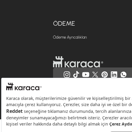
ÖDEME
Ödeme Ayrıcalıkları
Websitesinde kullanılan bazı görseller yapay zekâ (AI