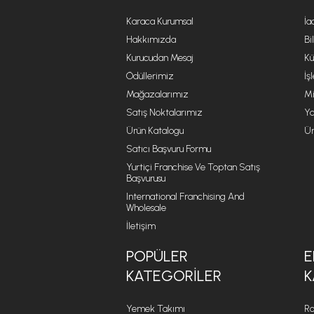
Karaca Kurumsal
İa
Hakkımızda
Bi
Kurucudan Mesaj
Kü
Ödüllerimiz
İş
Mağazalarımız
Mi
Satış Noktalarımız
Ya
Ürün Katalogu
Ür
Satıcı Başvuru Formu
Yurtiçi Franchise Ve Toptan Satış
Başvurusu
International Franchising And
Wholesale
İletişim
POPÜLER
E
KATEGORILER
K
Yemek Takımı
Ro