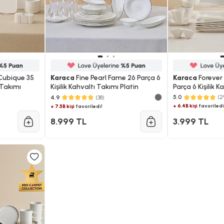
Cubique 35
Karaca
Fine Pearl Fame 26 Parça 6
Karaca
Forever
 Takımı
Kişilik Kahvaltı Takımı Platin
Parça 6 Kişilik K
5.0
(2
4.9
(38)
+ 6.4B kişi
favoriledi
+ 7.5B kişi
favoriledi!
8.999 TL
3.999 TL