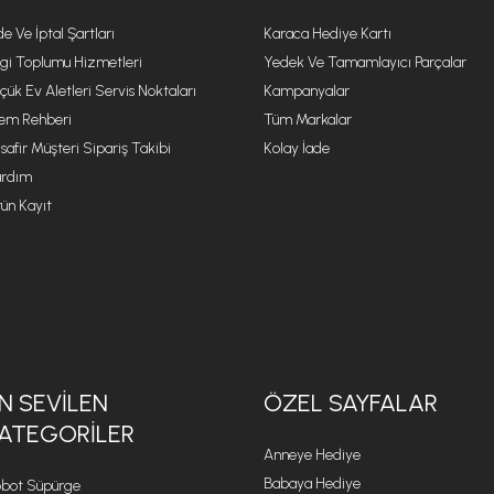
de Ve İptal Şartları
Karaca Hediye Kartı
lgi Toplumu Hizmetleri
Yedek Ve Tamamlayıcı Parçalar
çük Ev Aletleri Servis Noktaları
Kampanyalar
lem Rehberi
Tüm Markalar
safir Müşteri Sipariş Takibi
Kolay İade
rdım
ün Kayıt
N SEVILEN
ÖZEL SAYFALAR
ATEGORILER
Anneye Hediye
Babaya Hediye
bot Süpürge