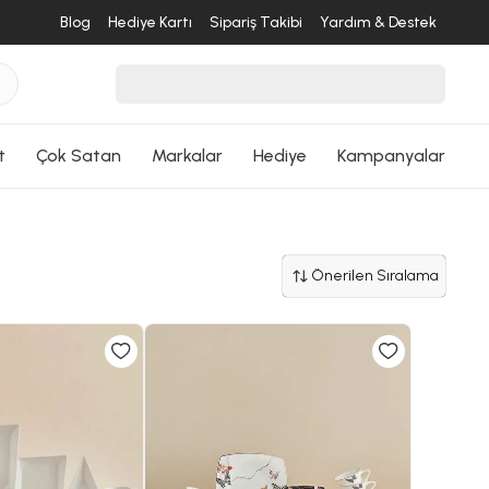
Blog
Hediye Kartı
Sipariş Takibi
Yardım & Destek
t
Çok Satan
Markalar
Hediye
Kampanyalar
Önerilen Sıralama