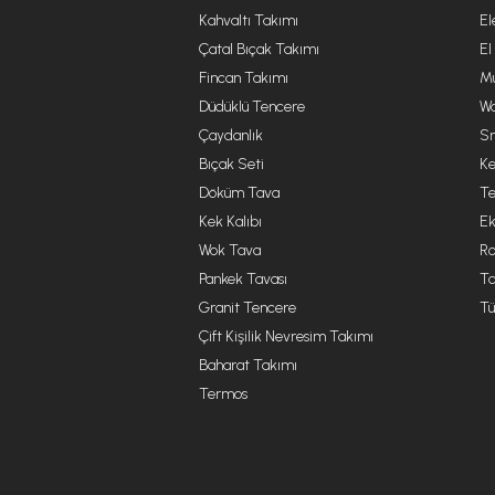
Kahvaltı Takımı
El
Çatal Bıçak Takımı
El
Fincan Takımı
Mu
Düdüklü Tencere
Wa
Çaydanlık
Sm
Bıçak Seti
Ke
Döküm Tava
Te
Kek Kalıbı
Ek
Wok Tava
R
Pankek Tavası
Ta
Granit Tencere
Tü
Çift Kişilik Nevresim Takımı
Baharat Takımı
Termos