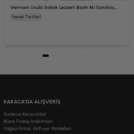
Vietnam Usulü Sokak Lezzeti Banh Mi Sandviç
Nasıl Yapılır?
Yemek Tarifleri
KARACA’DA ALIŞVERİŞ
Sadece Karaca'da!
Black Friday İndirimleri
Yağsız Fritöz, Airfryer Modelleri