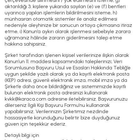
çerçevesinde silinmesini / yok edilmesini isteme, g)
aktarıldığı 3. kişilere yukarıda sayılan (e) ve (f) bentleri
uyarınca yapılan işlemlerin bildirilmesini isteme, h)
münhasıran otomatik sistemler ile analiz edilmesi
nedeniyle aleyhinize bir sonucun ortaya çıkmasına itiraz
etme, i) Kanun’a aykırı olarak işlenmesi sebebiyle zarara
uğramanız hâlinde zararın giderilmesini talep etme
hakkına sahipsiniz.
Şirket tarafından işlenen kişisel verilerinize ilişkin olarak
Kanun’un 11. maddesi kapsamındaki taleplerinizi; Veri
Sorumlusuna Başvuru Usul ve Esasları Hakkında Tebliğ’e
uygun şekilde yazılı olarak ya da kayıtlı elektronik posta
(KEP) adresi, güvenli elektronik imza, mobil imza ya da
Şirket’e daha önce bildirdiğiniz ve sistemimizde kayıtlı
bulunan elektronik posta adresinizi kullanarak
kvkk@karaca.com
adresine iletebilirsiniz. Başvurunuzu
dilerseniz İlgili Kişi Başvuru Formu’nu kullanarak
yapabilirsiniz. Verilerinizin Şirketimiz nezdinde
hassasiyetle korunduğunu belirtir bize duyduğunuz
güven için teşekkür ederiz.
Detaylı bilgi için