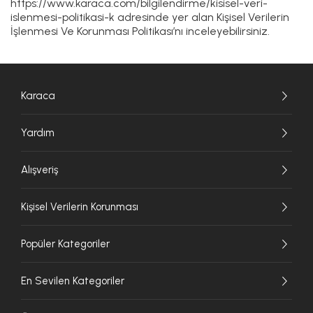
https://www.karaca.com/bilgilendirme/kisisel-veri-
islenmesi-politikasi-k adresinde yer alan Kişisel Verilerin
İşlenmesi Ve Korunması Politikası’nı inceleyebilirsiniz.
Karaca
Yardım
Alışveriş
Kişisel Verilerin Korunması
Popüler Kategoriler
En Sevilen Kategoriler