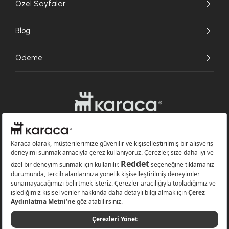
Özel Sayfalar
Blog
Ödeme
Websitesinde kullanılan bazı görseller yapay zekâ (AI) ile üretilmiştir.
Karaca.com © 2026 - Karaca Züccaciye A.Ş. Tüm hakları saklıdır.