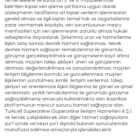
temel ilkelere ve Kanun’un 5. ve 6. maddelerinde
belirtilen kişisel veri işleme şartlarına uygun olarak
sözleşmenin taraflarına ait kişisel verilerin işlenmesinin
gerekli olması ve ilgili kişinin temel hak ve özgürlüklerine
zarar vermemek kaydıyla, veri sorumlusunun meşru
menfaatleri için veri işlenmesinin zorunlu olması hukuki
sebeplerine dayanılarak; Şirketimiz ürün ve hizmetlerine
ilişkin satış sonrası destek hizmeti sağlanması, teknik
destek hizmeti sağlayan temsilcilerimiz ile görüntülü
görüşme gerçekleştirilmesi ve görüşmelerin kayıt altına
alınması, müşteri talep, şikâyet, öneri ve görüşlerinin
alınması, değerlendirilmesi ve sonuçlandırılması, müşteri
iletişim bilgilerinin kontrolü ve güncellenmesi, müşteri
ilişkilerinin yürütülmesi, kimlik, iletişim verileriniz, talep,
şikâyet ve önerilerinize ilişkin bilgileriniz ile görsel ve işitsel
verilerinizin, yetkili temsilcilerimiz ile görüntülü görüşme
sağlayabilmeniz amacıyla kullanılmakta olan Assistbox
platformunun mevcut sunucu hizmet sağlayıcısı olan
Turkcell Superonline (Superonline İletişim Hizmetleri A.Ş.)
ve ileride çalışılabilecek olan diğer hizmet sağlayıcıların
yurt içinde ve/veya yurt dışında bulunan sunucularında
muhafaza edilmesi amaçlarıyla işlenebilecektir