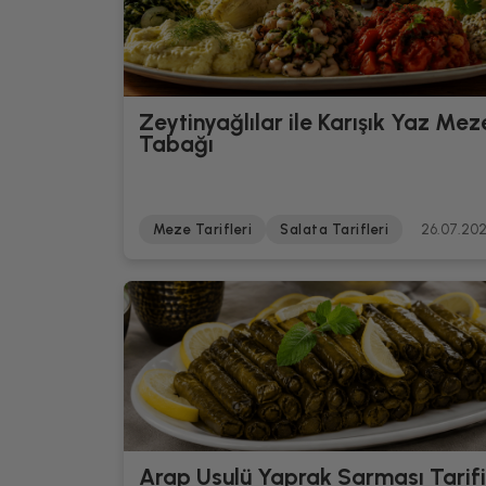
Zeytinyağlılar ile Karışık Yaz Mez
Tabağı
Meze Tarifleri
Salata Tarifleri
26.07.20
Arap Usulü Yaprak Sarması Tarifi