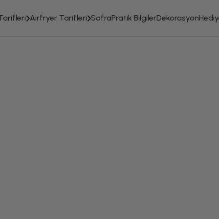
arifleri
Airfryer Tarifleri
Sofra
Pratik Bilgiler
Dekorasyon
Hediye