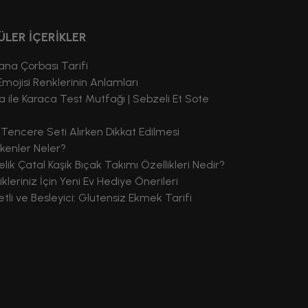
ÜLER İÇERİKLER
na Çorbası Tarifi
Emojisi Renklerinin Anlamları
a ile Karaca Test Mutfağı | Sebzeli Et Sote
i
 Tencere Seti Alırken Dikkat Edilmesi
kenler Neler?
elik Çatal Kaşık Bıçak Takımı Özellikleri Nedir?
kleriniz İçin Yeni Ev Hediye Önerileri
tli ve Besleyici: Glutensiz Ekmek Tarifi