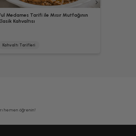
Ful Medames Tarifi ile Mısır Mutfağının
Bastilla T
Klasik Kahvaltısı
Tavuk Bö
Kahvaltı Tarifleri
Hamur İşi 
ları hemen öğrenin!