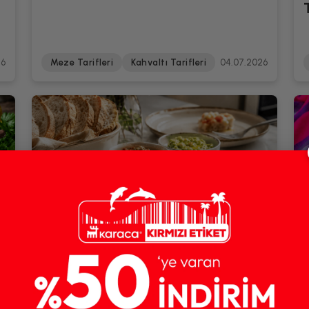
26
Meze Tarifleri
Kahvaltı Tarifleri
04.07.2026
Kahvaltılık Sos ve Ezme Tarifleri:
Sofranıza Lezzet Katın
26
Meze Tarifleri
Kahvaltı Tarifleri
16.06.2026