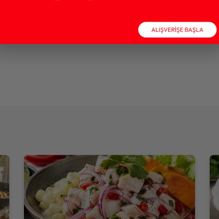
Önceki
Sonraki
1
2
3
4
5