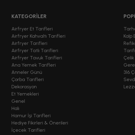
KATEGORİLER
POP
Airfryer Et Tarifleri
Tarha
Airfryer Kahvaltı Tarifleri
Kalp 
Airfryer Tarifleri
Refik
Airfryer Tatlı Tarifleri
Tarif
Airfryer Tavuk Tarifleri
Çelik
Ana Yemek Tarifleri
Gere
Anneler Günü
316 Ç
Çorba Tarifleri
Sevdi
Dekorasyon
Lezze
Et Yemekleri
Genel
Halı
Hamur İşi Tarifleri
Hediye Fikirleri & Önerileri
İçecek Tarifleri