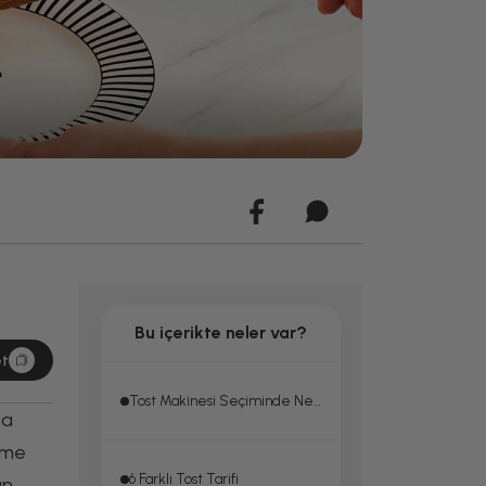
Bu içerikte neler var?
et
Tost Makinesi Seçiminde Nelere Dikkat Edilmeli
da
eme
6 Farklı Tost Tarifi
an