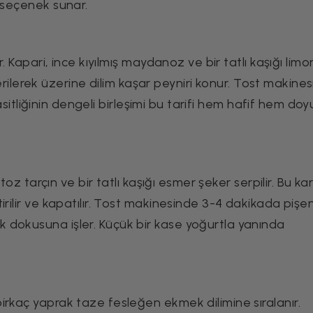
r seçenek sunar.
r. Kapari, ince kıyılmış maydanoz ve bir tatlı kaşığı lim
e serilerek üzerine dilim kaşar peyniri konur. Tost makine
i asitliğinin dengeli birleşimi bu tarifi hem hafif hem do
 toz tarçın ve bir tatlı kaşığı esmer şeker serpilir. Bu ka
irilir ve kapatılır. Tost makinesinde 3-4 dakikada pişe
 dokusuna işler. Küçük bir kase yoğurtla yanında
irkaç yaprak taze fesleğen ekmek dilimine sıralanır.