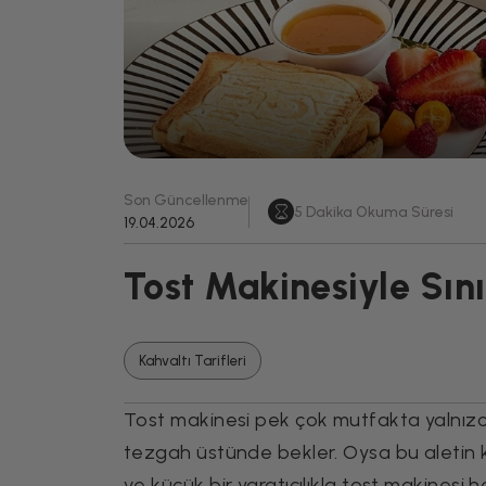
Son Güncellenme
5
Dakika Okuma Süresi
19.04.2026
Tost Makinesiyle Sınır
Kahvaltı Tarifleri
Tost makinesi pek çok mutfakta yalnızca 
tezgah üstünde bekler. Oysa bu aletin 
ve küçük bir yaratıcılıkla tost makines