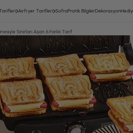
arifleri
Airfryer Tarifleri
Sofra
Pratik Bilgiler
Dekorasyon
Hediye
esiyle Sınırları Aşan 6 Farklı Tarif