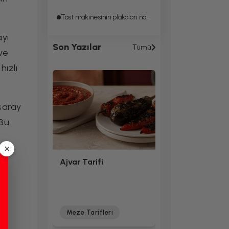
Tost makinesinin plakaları nasıl temizlenir?
ayı
Son Yazılar
Tümü
 ve
hızlı
saray
 Bu
×
Ajvar Tarifi
Meze Tarifleri