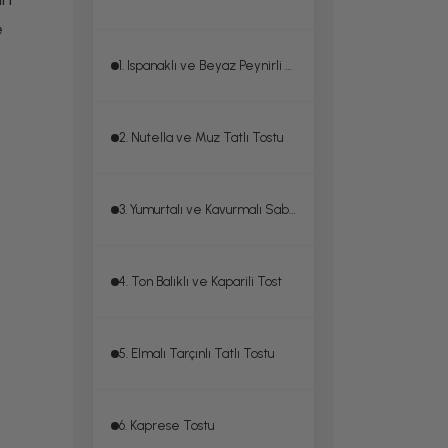
e
1. Ispanaklı ve Beyaz Peynirli Tost
2. Nutella ve Muz Tatlı Tostu
3. Yumurtalı ve Kavurmalı Sabah Tostu
4. Ton Balıklı ve Kaparili Tost
5. Elmalı Tarçınlı Tatlı Tostu
6. Kaprese Tostu