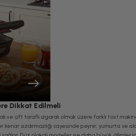
re Dikkat Edilmeli
ı ve çift taraflı ızgaralı olmak üzere farklı tost makin
r kenar sızdırmazlığı sayesinde peynir, yumurta ve ısl
ağlar. Düz plakalı modeller ise daha büyük dilimler iç