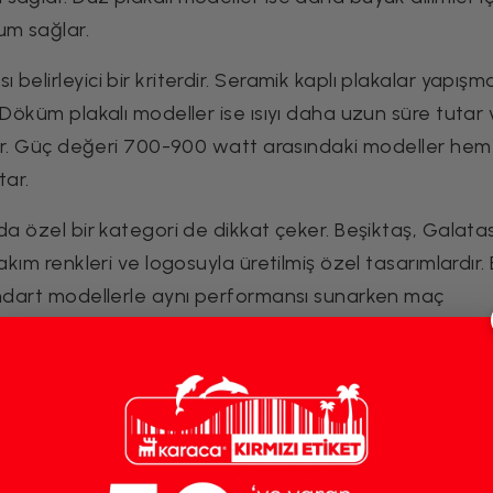
um sağlar.
elirleyici bir kriterdir. Seramik kaplı plakalar yapışm
 Döküm plakalı modeller ise ısıyı daha uzun süre tutar
rur. Güç değeri 700-900 watt arasındaki modeller hem 
tar.
da özel bir kategori de dikkat çeker. Beşiktaş, Galata
akım renkleri ve logosuyla üretilmiş özel tasarımlardır.
tandart modellerle aynı performansı sunarken maç
 bir anlam taşır. Sevdiği takımın renklerini mutfağına
 de anlamlı bir tercih oluşturur.