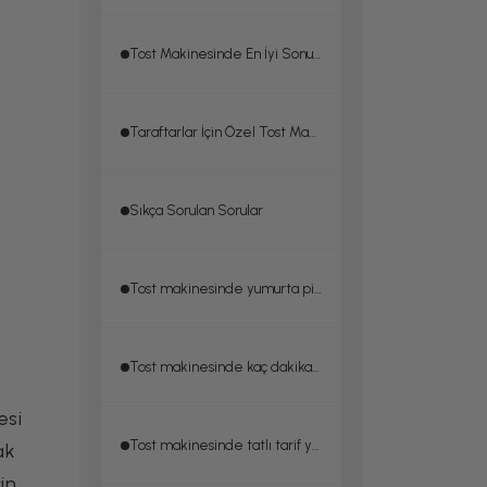
Tost Makinesinde En İyi Sonucu Almak İçin Pratik İpuçları
Taraftarlar İçin Özel Tost Makinesi: Ekmekte Logo Baskısıyla Türkiye'de Bir İlk
Sıkça Sorulan Sorular
Tost makinesinde yumurta pişirilir mi?
Tost makinesinde kaç dakikada pişirme tamamlanır?
esi
Tost makinesinde tatlı tarif yapılabilir mi?
ak
in