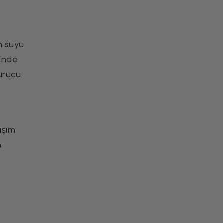
Airfryer Et Tarifleri
on suyu
sinde
yurucu
rışım
n
Airfryer'da Dışı Hafif
Çıtır Balık Fileto Tarifi
Airfryer Tarifleri