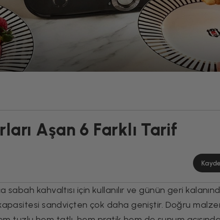
ları Aşan 6 Farklı Tarif
Kayd
sabah kahvaltısı için kullanılır ve günün geri kalanın
kapasitesi sandviçten çok daha geniştir. Doğru malz
i hem tuzlu hem tatlı, hem pratik hem de sunum açısınd