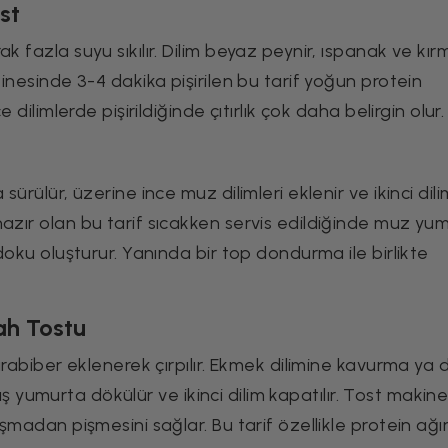
st
k fazla suyu sıkılır. Dilim beyaz peynir, ıspanak ve kırm
kinesinde 3-4 dakika pişirilen bu tarif yoğun protein
 dilimlerde pişirildiğinde çıtırlık çok daha belirgin olur.
sürülür, üzerine ince muz dilimleri eklenir ve ikinci dili
hazır olan bu tarif sıcakken servis edildiğinde muz yu
 doku oluşturur. Yanında bir top dondurma ile birlikte
ah Tostu
karabiber eklenerek çırpılır. Ekmek dilimine kavurma ya 
lmış yumurta dökülür ve ikinci dilim kapatılır. Tost makine
şmadan pişmesini sağlar. Bu tarif özellikle protein ağırl