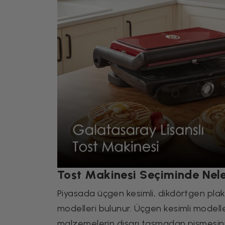
Tost Makinesi Seçiminde Nele
Piyasada üçgen kesimli, dikdörtgen plakal
modelleri bulunur. Üçgen kesimli modelle
malzemelerin dışarı taşmadan pişmesini s