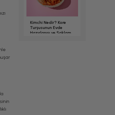
ızı
Kimchi Nedir? Kore
Turşusunun Evde
Hazırlanışı ve Saklama
Rehberi
Yemek Tarifleri
mle
muşar
da
sinin
Airfryer'da Sulu Hindi
ıklı
Köfte Tarifi