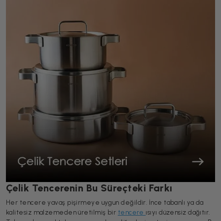
Çelik Tencerenin Bu Süreçteki Farkı
Her tencere yavaş pişirmeye uygun değildir. İnce tabanlı ya da
kalitesiz malzemeden üretilmiş bir
tencere
ısıyı düzensiz dağıtır.