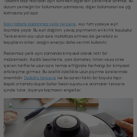
Tabanın bazı noktaları aşırı ısınırken diğerleri yeterince ısınmaz. Bu
durum yemeğin bir bölümünün yanmasına, diğer bölümünün ise çiğ
kalmasına yol açar.
Kalın tabanlı paslanmaz çelik tencere
, ısıyı tüm yüzeye eşit
biçimde yayar. Bu eşit dağılım, yavaş pişirmenin en kritik koşuludur.
Tencerenin ısıyı uzun süre muhafaza etmesi de gereksiz ısı
kayıplarını önler; ocağın enerjisi daha verimli kullanılır.
Paslanmaz çelik aynı zamanda kimyasal olarak nötr bir
malzemedir. Asidik besinlerle, yani domates, limon veya sirke
içeren tariflerle uzun süre temas ettiğinde herhangi bir kimyasal
etkileşime girmez. Bu özellik özellikle uzun pişirme sürelerinde
önemlidir.
Düdüklü tencere
ise bu süreci farklı bir boyuta taşır:
kapalı ortamda oluşan buhar besin suyunu ve aromaları tencere
içinde tutar, dışarıya kaçmasını engeller.