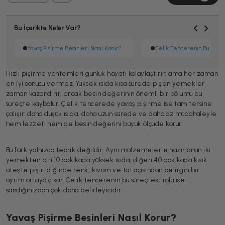
Bu İçerikte Neler Var?
Yavaş Pişirme Besinleri Nasıl Korur?
Çelik Tencerenin Bu Süreç
Hızlı pişirme yöntemleri günlük hayatı kolaylaştırır; ama her zaman
en iyi sonucu vermez. Yüksek ısıda kısa sürede pişen yemekler
zaman kazandırır, ancak besin değerinin önemli bir bölümü bu
süreçte kaybolur. Çelik tencerede yavaş pişirme ise tam tersine
çalışır: daha düşük ısıda, daha uzun sürede ve daha az müdahaleyle
hem lezzeti hem de besin değerini büyük ölçüde korur.
Bu fark yalnızca teorik değildir. Aynı malzemelerle hazırlanan iki
yemekten biri 10 dakikada yüksek ısıda, diğeri 40 dakikada kısık
ateşte pişirildiğinde renk, kıvam ve tat açısından belirgin bir
ayrım ortaya çıkar. Çelik tencerenin bu süreçteki rolü ise
sandığınızdan çok daha belirleyicidir.
Yavaş Pişirme Besinleri Nasıl Korur?