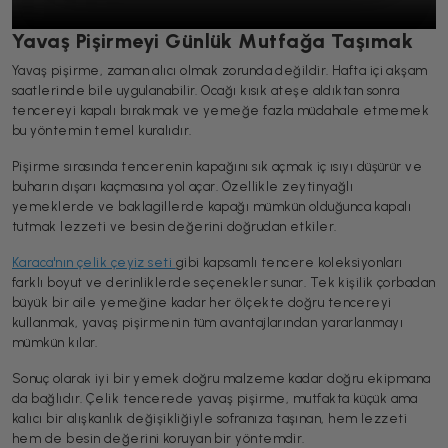
Yavaş Pişirmeyi Günlük Mutfağa Taşımak
Yavaş pişirme, zaman alıcı olmak zorunda değildir. Hafta içi akşam
saatlerinde bile uygulanabilir. Ocağı kısık ateşe aldıktan sonra
tencereyi kapalı bırakmak ve yemeğe fazla müdahale etmemek
bu yöntemin temel kuralıdır.
Pişirme sırasında tencerenin kapağını sık açmak iç ısıyı düşürür ve
buharın dışarı kaçmasına yol açar. Özellikle zeytinyağlı
yemeklerde ve baklagillerde kapağı mümkün olduğunca kapalı
tutmak lezzeti ve besin değerini doğrudan etkiler.
Karaca'nın çelik çeyiz seti
gibi kapsamlı tencere koleksiyonları
farklı boyut ve derinliklerde seçenekler sunar. Tek kişilik çorbadan
büyük bir aile yemeğine kadar her ölçekte doğru tencereyi
kullanmak, yavaş pişirmenin tüm avantajlarından yararlanmayı
mümkün kılar.
Sonuç olarak iyi bir yemek doğru malzeme kadar doğru ekipmana
da bağlıdır. Çelik tencerede yavaş pişirme, mutfakta küçük ama
kalıcı bir alışkanlık değişikliğiyle sofranıza taşınan, hem lezzeti
hem de besin değerini koruyan bir yöntemdir.