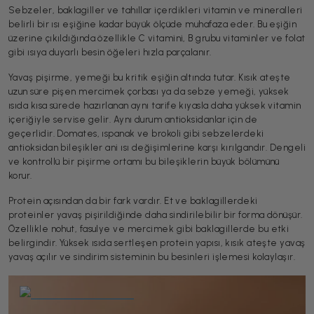
Sebzeler, baklagiller ve tahıllar içerdikleri vitamin ve mineralleri
belirli bir ısı eşiğine kadar büyük ölçüde muhafaza eder. Bu eşiğin
üzerine çıkıldığında özellikle C vitamini, B grubu vitaminler ve folat
gibi ısıya duyarlı besin öğeleri hızla parçalanır.
Yavaş pişirme, yemeği bu kritik eşiğin altında tutar. Kısık ateşte
uzun süre pişen mercimek çorbası ya da sebze yemeği, yüksek
ısıda kısa sürede hazırlanan aynı tarife kıyasla daha yüksek vitamin
içeriğiyle servise gelir. Aynı durum antioksidanlar için de
geçerlidir. Domates, ıspanak ve brokoli gibi sebzelerdeki
antioksidan bileşikler ani ısı değişimlerine karşı kırılgandır. Dengeli
ve kontrollü bir pişirme ortamı bu bileşiklerin büyük bölümünü
korur.
Protein açısından da bir fark vardır. Et ve baklagillerdeki
proteinler yavaş pişirildiğinde daha sindirilebilir bir forma dönüşür.
Özellikle nohut, fasulye ve mercimek gibi baklagillerde bu etki
belirgindir. Yüksek ısıda sertleşen protein yapısı, kısık ateşte yavaş
yavaş açılır ve sindirim sisteminin bu besinleri işlemesi kolaylaşır.