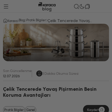
Blog
Pratik Bilgiler
Çelik Tencerede Yavaş
Karaca
Pişirmenin Besin Koruma
Avantajları
Son Güncellenme
3
Dakika Okuma Süresi
12.07.2026
Çelik Tencerede Yavaş Pişirmenin Besin
Koruma Avantajları
Kaydet
Pratik Bilgiler
Genel