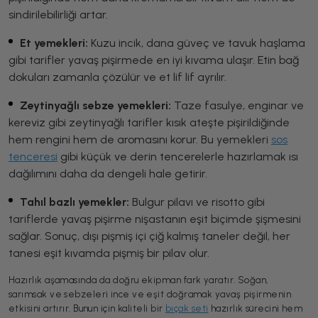
sindirilebilirliği artar.
Et yemekleri:
Kuzu incik, dana güveç ve tavuk haşlama
gibi tarifler yavaş pişirmede en iyi kıvama ulaşır. Etin bağ
dokuları zamanla çözülür ve et lif lif ayrılır.
Zeytinyağlı sebze yemekleri:
Taze fasulye, enginar ve
kereviz gibi zeytinyağlı tarifler kısık ateşte pişirildiğinde
hem rengini hem de aromasını korur. Bu yemekleri
sos
tenceresi
gibi küçük ve derin tencerelerle hazırlamak ısı
dağılımını daha da dengeli hale getirir.
Tahıl bazlı yemekler:
Bulgur pilavı ve risotto gibi
tariflerde yavaş pişirme nişastanın eşit biçimde şişmesini
sağlar. Sonuç, dışı pişmiş içi çiğ kalmış taneler değil, her
tanesi eşit kıvamda pişmiş bir pilav olur.
Hazırlık aşamasında da doğru ekipman fark yaratır. Soğan,
sarımsak ve sebzeleri ince ve eşit doğramak yavaş pişirmenin
etkisini artırır. Bunun için kaliteli bir
bıçak seti
hazırlık sürecini hem