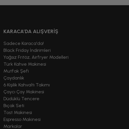
KARACA’DA ALIŞVERİŞ
Sadece Karaca'da!
Black Friday İndirimleri
Yağsız Fritöz, Airfryer Modelleri
Türk Kahve Makinesi
Mutfak Şefi
Çaydanlık
6 Kişilik Kahvaltı Takımı
Çaycı Çay Makinesi
Düdüklü Tencere
Bıçak Seti
Tost Makinesi
Espresso Makinesi
Markalar