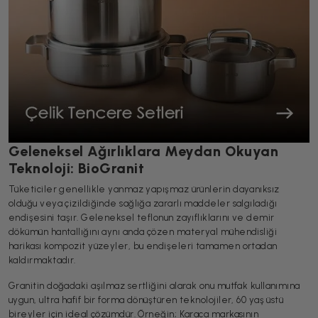
Geleneksel Ağırlıklara Meydan Okuyan
Teknoloji: BioGranit
Tüketiciler genellikle yanmaz yapışmaz ürünlerin dayanıksız
olduğu veya çizildiğinde sağlığa zararlı maddeler salgıladığı
endişesini taşır. Geleneksel teflonun zayıflıklarını ve demir
dökümün hantallığını aynı anda çözen materyal mühendisliği
harikası kompozit yüzeyler, bu endişeleri tamamen ortadan
kaldırmaktadır.
Granitin doğadaki aşılmaz sertliğini alarak onu mutfak kullanımına
uygun, ultra hafif bir forma dönüştüren teknolojiler, 60 yaş üstü
bireyler için ideal çözümdür. Örneğin; Karaca markasının