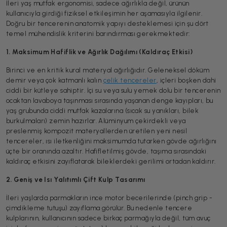
İleri yaş mutfak ergonomisi, sadece ağırlıkla değil, ürünün
kullanıcıyla girdiği fiziksel etkileşimin her aşamasıyla ilgilenir.
Doğru bir tencerenin anatomik yapıyı desteklemesi için şu dört
temel mühendislik kriterini barındırması gerekmektedir:
1. Maksimum Hafiflik ve Ağırlık Dağılımı (Kaldıraç Etkisi)
Birinci ve en kritik kural materyal ağırlığıdır. Geleneksel döküm
demir veya çok katmanlı kalın
çelik tencereler
, içleri boşken dahi
ciddi bir kütleye sahiptir. İçi su veya sulu yemek dolu bir tencerenin
ocaktan lavaboya taşınması sırasında yaşanan denge kayıpları, bu
yaş grubunda ciddi mutfak kazalarına (sıcak su yanıkları, bilek
burkulmaları) zemin hazırlar. Alüminyum çekirdekli veya
preslenmiş kompozit materyallerden üretilen yeni nesil
tencereler, ısı iletkenliğini maksimumda tutarken gövde ağırlığını
üçte bir oranında azaltır. Hafifletilmiş gövde, taşıma sırasındaki
kaldıraç etkisini zayıflatarak bileklerdeki gerilimi ortadan kaldırır.
2. Geniş ve Isı Yalıtımlı Çift Kulp Tasarımı
İleri yaşlarda parmakların ince motor becerilerinde (pinch grip -
çimdikleme tutuşu) zayıflama görülür. Bu nedenle tencere
kulplarının, kullanıcının sadece birkaç parmağıyla değil, tüm avuç