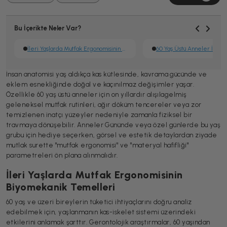
Bu İçerikte Neler Var?
İleri Yaşlarda Mutfak Ergonomisinin Biyomekanik Temelleri
İnsan anatomisi yaş aldıkça kas kütlesinde, kavrama gücünde ve
eklem esnekliğinde doğal ve kaçınılmaz değişimler yaşar.
Özellikle 60 yaş üstü anneler için on yıllardır alışılagelmiş
geleneksel mutfak rutinleri, ağır döküm tencereler veya zor
temizlenen inatçı yüzeyler nedeniyle zamanla fiziksel bir
travmaya dönüşebilir. Anneler Gününde veya özel günlerde bu yaş
grubu için hediye seçerken, görsel ve estetik detaylardan ziyade
mutlak surette "mutfak ergonomisi" ve "materyal hafifliği"
parametreleri ön plana alınmalıdır.
İleri Yaşlarda Mutfak Ergonomisinin
Biyomekanik Temelleri
60 yaş ve üzeri bireylerin tüketici ihtiyaçlarını doğru analiz
edebilmek için, yaşlanmanın kas-iskelet sistemi üzerindeki
etkilerini anlamak şarttır. Gerontolojik araştırmalar, 60 yaşından