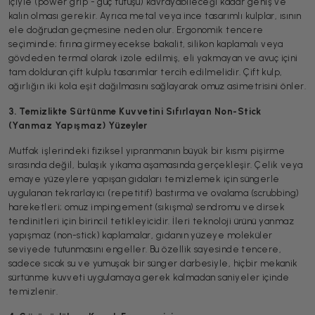
içiyle (power grip - güç tutuşu) kavrayabileceği kadar geniş ve
kalın olması gerekir. Ayrıca metal veya ince tasarımlı kulplar, ısının
ele doğrudan geçmesine neden olur. Ergonomik tencere
seçiminde; fırına girmeyecekse bakalit, silikon kaplamalı veya
gövdeden termal olarak izole edilmiş, eli yakmayan ve avuç içini
tam dolduran çift kulplu tasarımlar tercih edilmelidir. Çift kulp,
ağırlığın iki kola eşit dağılmasını sağlayarak omuz asimetrisini önler.
3. Temizlikte Sürtünme Kuvvetini Sıfırlayan Non-Stick
(Yanmaz Yapışmaz) Yüzeyler
Mutfak işlerindeki fiziksel yıpranmanın büyük bir kısmı pişirme
sırasında değil, bulaşık yıkama aşamasında gerçekleşir. Çelik veya
emaye yüzeylere yapışan gıdaları temizlemek için süngerle
uygulanan tekrarlayıcı (repetitif) bastırma ve ovalama (scrubbing)
hareketleri; omuz impingement (sıkışma) sendromu ve dirsek
tendinitleri için birincil tetikleyicidir. İleri teknoloji ürünü yanmaz
yapışmaz (non-stick) kaplamalar, gıdanın yüzeye moleküler
seviyede tutunmasını engeller. Bu özellik sayesinde tencere,
sadece sıcak su ve yumuşak bir sünger darbesiyle, hiçbir mekanik
sürtünme kuvveti uygulamaya gerek kalmadan saniyeler içinde
temizlenir.