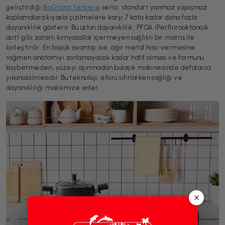
geliştirdiği
BioGranit tencere
serisi, standart yanmaz yapışmaz
kaplamalara kıyasla çizilmelere karşı 7 kata kadar daha fazla
dayanıklılık gösterir. Bu üstün dayanıklılık, PFOA (Perflorooktanoik
asit) gibi zararlı kimyasallar içermeyen sağlıklı bir matris ile
birleştirilir. En büyük avantajı ise, ağır metal hissi vermesine
rağmen anatomiyi zorlamayacak kadar hafif olması ve formunu
kaybetmeden, yüzeyi aşınmadan bulaşık makinesinde defalarca
yıkanabilmesidir. Bu teknoloji, eforu sıfırlarken sağlığı ve
dayanıklılığı maksimize eder.
×