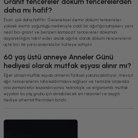
Granit tencereler döküm tencerelerden
daha mı hafif?
Evet, çok daha hafiftir. Geleneksel demir döküm tencereler
yüksek demir yoğunluğu nedeniyle ciddi bir ağırlığa sahipken, yeni
nesil bio-granit ve benzeri kompozit tencereler dökümün
dayanıklılığını taklit eder ancak ağırlık olarak döküm tencerelerin
üçte biri ile yarısı arasında bir kütleye sahiptir.
60 yaş üstü anneye Anneler Günü
hediyesi olarak mutfak eşyası alınır mı?
Eğer alınan mutfak eşyası annenin fiziksel yükünü azaltıyor, mevcut
ağır tencerelerini rafa kaldırmasını sağlıyor ve temizlik sırasında
ona zaman/efor kazandırıyorsa, teknolojik ve ergonomik mutfak
eşyaları bu yaş grubu için alınabilecek en rasyonel ve saygılı
hediye alternatiflerinden biridir.