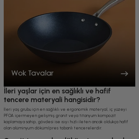
İleri yaşlar için en sağlıklı ve hafif
tencere materyali hangisidir?
İleri yaş grubu için en sağlıklı ve ergonomik materyal, iç yüzeyi
PFOA içermeyen gelişmiş granit veya titanyum kompozit
kaplamaya sahip, gövdesi ise ısıyı hızlı ileten ancak oldukça hafif
olan alüminyum döküm/pres tabanlı tencerelerdir.