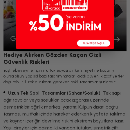
Hediye Alırken Gözden Kaçan Gizli
Güvenlik Riskleri
Yaşlı ebeveynler için mutfak eşyası alırken, niyet ne kadar iyi
olursa olsun, yapısal bazı tasarım hataları ciddi güvenlik zaafiyetleri
doğurabilir. Uzak durulması gereken riskli tasarımlar şunlardır:
Uzun Tek Saplı Tasarımlar (Sahan/Sosluk):
Tek saplı
ağır tavalar veya sosluklar, ocak ızgarası üzerinde
asimetrik bir ağırlık merkezi yaratır. Kulpun dışarı doğru
taşması, mutfak içinde hareket ederken kıyafete takılma
ve kaynar içeriğin devrilme riskini ekstrem boyutlara taşır.
Yaşlı bireyler için daima iki yandan tutulan, simetrik çift