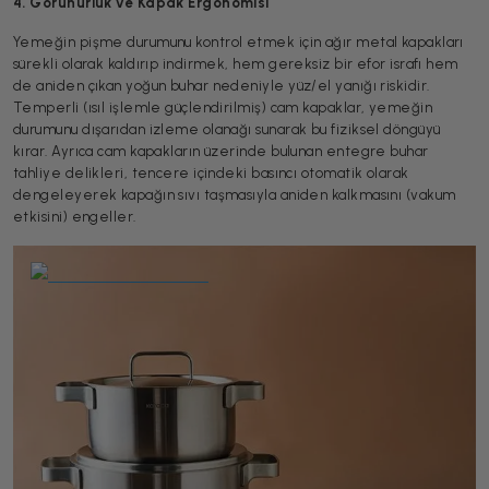
4. Görünürlük ve Kapak Ergonomisi
Yemeğin pişme durumunu kontrol etmek için ağır metal kapakları
sürekli olarak kaldırıp indirmek, hem gereksiz bir efor israfı hem
de aniden çıkan yoğun buhar nedeniyle yüz/el yanığı riskidir.
Temperli (ısıl işlemle güçlendirilmiş) cam kapaklar, yemeğin
durumunu dışarıdan izleme olanağı sunarak bu fiziksel döngüyü
kırar. Ayrıca cam kapakların üzerinde bulunan entegre buhar
tahliye delikleri, tencere içindeki basıncı otomatik olarak
dengeleyerek kapağın sıvı taşmasıyla aniden kalkmasını (vakum
etkisini) engeller.