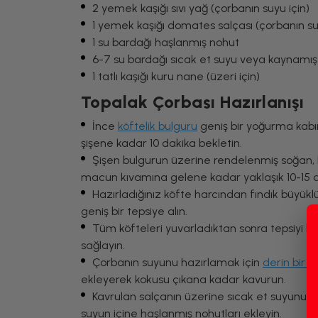
2 yemek kaşığı sıvı yağ (çorbanın suyu için)
1 yemek kaşığı domates salçası (çorbanın su
1 su bardağı haşlanmış nohut
6-7 su bardağı sıcak et suyu veya kaynamış
1 tatlı kaşığı kuru nane (üzeri için)
Topalak Çorbası Hazırlanışı
İnce
köftelik bulguru
geniş bir yoğurma kabın
şişene kadar 10 dakika bekletin.
Şişen bulgurun üzerine rendelenmiş soğan, 
macun kıvamına gelene kadar yaklaşık 10-15 d
Hazırladığınız köfte harcından fındık büyük
geniş bir tepsiye alın.
Tüm köfteleri yuvarladıktan sonra tepsiyi ha
sağlayın.
Çorbanın suyunu hazırlamak için
derin bir 
ekleyerek kokusu çıkana kadar kavurun.
Kavrulan salçanın üzerine sıcak et suyunu 
suyun içine haşlanmış nohutları ekleyin.