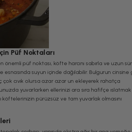
çin Püf Noktaları
n önemli püf noktası, köfte harcını sabırla ve uzun sü
e esnasında suyun içinde dağılabilir. Bulgurun cinsine
arç çok cıvık olursa azar azar un ekleyerek rahatça
cunuzda yuvarlarken ellerinizi ara sıra hafifçe ıslatmak 
ı köftelerinizin pürüzsüz ve tam yuvarlak olmasını
leri
 topalak çorbası, yanında ekstra ağır bir ana yemeğe