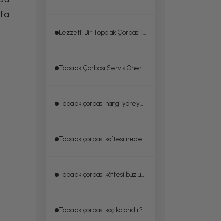
ifa
Lezzetli Bir Topalak Çorbası İçin Püf Noktaları
Topalak Çorbası Servis Önerileri
Topalak çorbası hangi yöreye aittir?
Topalak çorbası köftesi neden dağılır, dağılmaması için ne yapılmalı?
Topalak çorbası köftesi buzluğa konur mu?
Topalak çorbası kaç kaloridir?