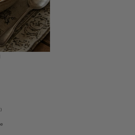
i
)
)
ne