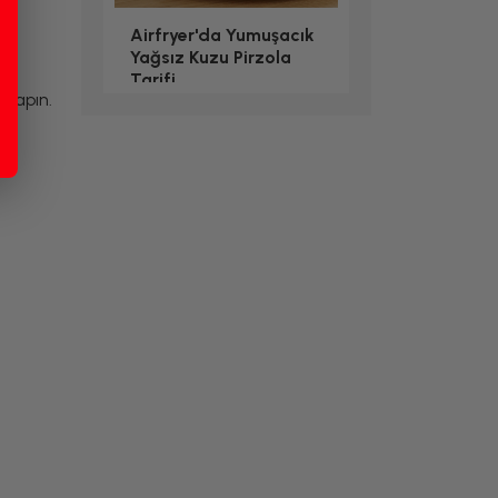
Airfryer'da Yumuşacık
Yağsız Kuzu Pirzola
Tarifi
 yapın.
Airfryer Et Tarifleri
Orman Meyveli Muffin
Tarifi