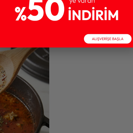
ş yavaş kaynayan çorba suyunun içine bırakın ve köfteler
azikçe karıştırın.
n yüzeyine çıkana kadar yaklaşık 15-20 dakika pişirin.
ne kuru nane serpin ve 10 dakika dinlendirip sıcak olarak servis