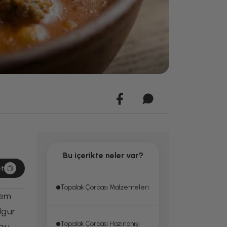
Bu içerikte neler var?
et
Topalak Çorbası Malzemeleri
hem
lgur
Topalak Çorbası Hazırlanışı
 bu