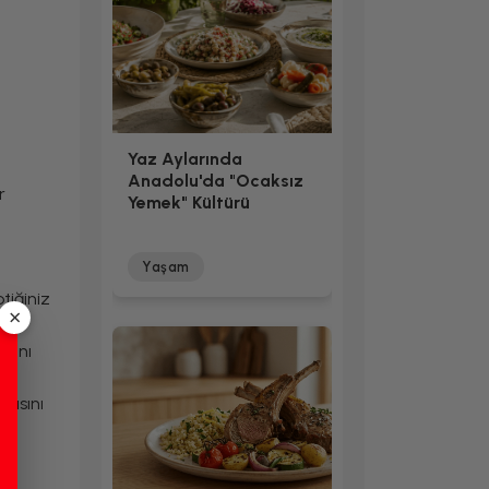
Yaz Aylarında
Anadolu'da "Ocaksız
r
Yemek" Kültürü
Yaşam
tiğiniz
×
asını
çasını
an