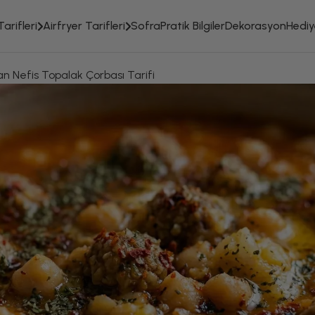
arifleri
Airfryer Tarifleri
Sofra
Pratik Bilgiler
Dekorasyon
Hediye
n Nefis Topalak Çorbası Tarifi