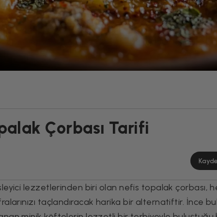
alak Çorbası Tarifi
Kayd
yici lezzetlerinden biri olan nefis topalak çorbası, 
arınızı taçlandıracak harika bir alternatiftir. İnce bu
n minik köftelerin lezzetli bir terbiyeyle buluştuğu