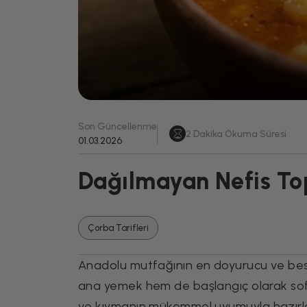
Son Güncellenme
2
Dakika Okuma Süresi
01.03.2026
Dağılmayan Nefis Top
Çorba Tarifleri
Anadolu mutfağının en doyurucu ve besle
ana yemek hem de başlangıç olarak sofral
ve kıymanın mükemmel uyumuyla hazırlana