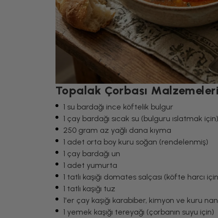
Topalak Çorbası Malzemeler
1 su bardağı ince köftelik bulgur
1 çay bardağı sıcak su (bulguru ıslatmak için
250 gram az yağlı dana kıyma
1 adet orta boy kuru soğan (rendelenmiş)
1 çay bardağı un
1 adet yumurta
1 tatlı kaşığı domates salçası (köfte harcı için
1 tatlı kaşığı tuz
1'er çay kaşığı karabiber, kimyon ve kuru na
1 yemek kaşığı tereyağı (çorbanın suyu için)