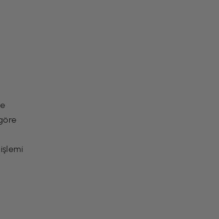
Tatlı Tarifleri
re
 göre
Ajvar Tarifi
işlemi
Meze Tarifleri