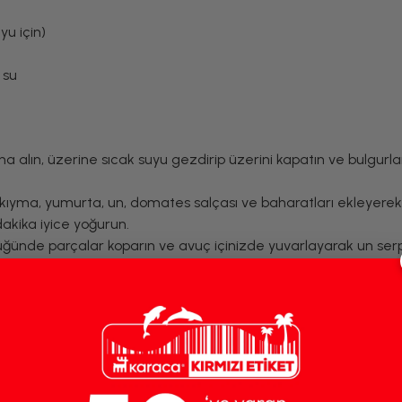
yu için)
 su
a alın, üzerine sıcak suyu gezdirip üzerini kapatın ve bulgurla
kıyma, yumurta, un, domates salçası ve baharatları ekleyerek
akika iyice yoğurun.
lüğünde parçalar koparın ve avuç içinizde yuvarlayarak un serp
fifçe sallayarak topalakların her tarafının eşit şekilde unlanm
tencereye
tereyağı ve sıvı yağı alıp eritin, ardından domates sal
(veya kaynamış suyu) ilave edip kaynamaya bırakın ve kaynay