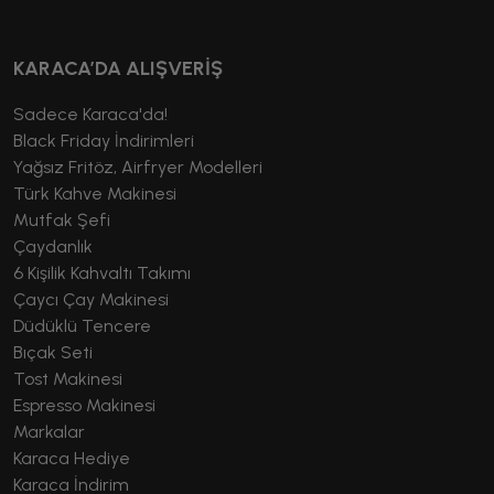
KARACA’DA ALIŞVERİŞ
Sadece Karaca'da!
Black Friday İndirimleri
Yağsız Fritöz, Airfryer Modelleri
Türk Kahve Makinesi
Mutfak Şefi
Çaydanlık
6 Kişilik Kahvaltı Takımı
Çaycı Çay Makinesi
Düdüklü Tencere
Bıçak Seti
Tost Makinesi
Espresso Makinesi
Markalar
Karaca Hediye
Karaca İndirim