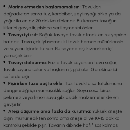
Marine etmeden başlamamalısın:
Tavukları
doğradıktan sonra tuz, karabiber, zeytinyağı, sirke ya da
yoğurtla en az 20 dakika dinlendir. Bu karışım tavuğun
liflerini gevşetir, pişince sertleşmesini önler.
Tavayı iyi ısıt:
Soğuk tavaya tavuk atmak en sık yapılan
hatadır. Tava çok iyi ısınmalı ki tavuk hemen mühürlensin
ve suyunu içinde tutsun. Bu sayede dışı kızarırken içi
yumuşak kalır.
Tavayı doldurma:
Fazla tavuk koyarsan tava soğur,
tavuk suyunu salar ve haşlanmış gibi olur. Gerekirse iki
seferde pişir.
Pişirirken tuzu başta ekle:
Tuz tavukta su tutulumunu
dengelediği için yumuşaklık sağlar. Soya sosu, biraz
pekmez veya limon suyu gibi asidik malzemeler de eti
gevşetir.
Ateşi düşürme ama fazla da kurutma:
Yüksek ateşte
dışını mühürledikten sonra orta ateşe al ve 10-15 dakika
kontrollü şekilde pişir. Tavanın dibinde hafif sos kalması