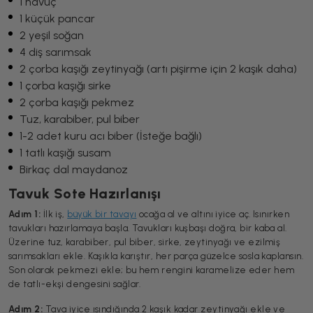
1 havuç
1 küçük pancar
2 yeşil soğan
4 diş sarımsak
2 çorba kaşığı zeytinyağı (artı pişirme için 2 kaşık daha)
1 çorba kaşığı sirke
2 çorba kaşığı pekmez
Tuz, karabiber, pul biber
1-2 adet kuru acı biber (İsteğe bağlı)
1 tatlı kaşığı susam
Birkaç dal maydanoz
Tavuk Sote Hazırlanışı
Adım 1:
İlk iş,
büyük bir tavayı
ocağa al ve altını iyice aç. Isınırken
tavukları hazırlamaya başla. Tavukları kuşbaşı doğra, bir kaba al.
Üzerine tuz, karabiber, pul biber, sirke, zeytinyağı ve ezilmiş
sarımsakları ekle. Kaşıkla karıştır, her parça güzelce sosla kaplansın.
Son olarak pekmezi ekle; bu hem rengini karamelize eder hem
de tatlı-ekşi dengesini sağlar.
Adım 2:
Tava iyice ısındığında 2 kaşık kadar zeytinyağı ekle ve