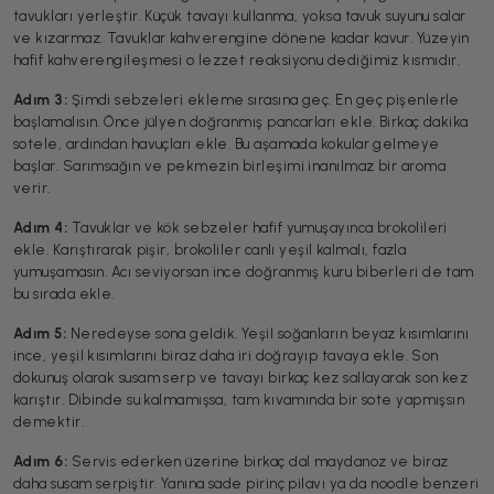
tavukları yerleştir. Küçük tavayı kullanma, yoksa tavuk suyunu salar
ve kızarmaz. Tavuklar kahverengine dönene kadar kavur. Yüzeyin
hafif kahverengileşmesi o lezzet reaksiyonu dediğimiz kısmıdır.
Adım 3:
Şimdi sebzeleri ekleme sırasına geç. En geç pişenlerle
başlamalısın. Önce jülyen doğranmış pancarları ekle. Birkaç dakika
sotele, ardından havuçları ekle. Bu aşamada kokular gelmeye
başlar. Sarımsağın ve pekmezin birleşimi inanılmaz bir aroma
verir.
Adım 4:
Tavuklar ve kök sebzeler hafif yumuşayınca brokolileri
ekle. Karıştırarak pişir, brokoliler canlı yeşil kalmalı, fazla
yumuşamasın. Acı seviyorsan ince doğranmış kuru biberleri de tam
bu sırada ekle.
Adım 5:
Neredeyse sona geldik. Yeşil soğanların beyaz kısımlarını
ince, yeşil kısımlarını biraz daha iri doğrayıp tavaya ekle. Son
dokunuş olarak susam serp ve tavayı birkaç kez sallayarak son kez
karıştır. Dibinde su kalmamışsa, tam kıvamında bir sote yapmışsın
demektir.
Adım 6:
Servis ederken üzerine birkaç dal maydanoz ve biraz
daha susam serpiştir. Yanına sade pirinç pilavı ya da noodle benzeri