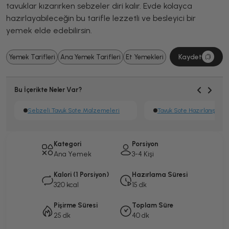
tavuklar kızarırken sebzeler diri kalır. Evde kolayca
hazırlayabileceğin bu tarifle lezzetli ve besleyici bir
yemek elde edebilirsin.
Kaydet
Yemek Tarifleri
Ana Yemek Tarifleri
Et Yemekleri
Bu İçerikte Neler Var?
Sebzeli Tavuk Sote Malzemeleri
Tavuk Sote Hazırlanışı
Kategori
Porsiyon
Ana Yemek
3-4 Kişi
Kalori (1 Porsiyon)
Hazırlama Süresi
320 kcal
15 dk
Pişirme Süresi
Toplam Süre
25 dk
40 dk