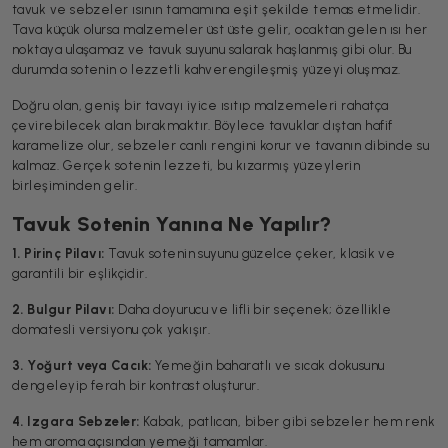
tavuk ve sebzeler ısının tamamına eşit şekilde temas etmelidir.
Tava küçük olursa malzemeler üst üste gelir, ocaktan gelen ısı her
noktaya ulaşamaz ve tavuk suyunu salarak haşlanmış gibi olur. Bu
durumda sotenin o lezzetli kahverengileşmiş yüzeyi oluşmaz.
Doğru olan, geniş bir tavayı iyice ısıtıp malzemeleri rahatça
çevirebilecek alan bırakmaktır. Böylece tavuklar dıştan hafif
karamelize olur, sebzeler canlı rengini korur ve tavanın dibinde su
kalmaz. Gerçek sotenin lezzeti, bu kızarmış yüzeylerin
birleşiminden gelir.
Tavuk Sotenin Yanına Ne Yapılır?
1. Pirinç Pilavı:
Tavuk sotenin suyunu güzelce çeker, klasik ve
garantili bir eşlikçidir.
2. Bulgur Pilavı:
Daha doyurucu ve lifli bir seçenek; özellikle
domatesli versiyonu çok yakışır.
3. Yoğurt veya Cacık:
Yemeğin baharatlı ve sıcak dokusunu
dengeleyip ferah bir kontrast oluşturur.
4. Izgara Sebzeler:
Kabak, patlıcan, biber gibi sebzeler hem renk
hem aroma açısından yemeği tamamlar.