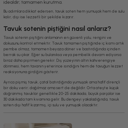
idealdir; tamamen kurutma.
Bu adımlara dikkat edersen, tavuk soten hem yumuşak hem de sulu
kalır, dışı ise lezzetli bir şekilde kızarır.
Tavuk sotenin piştiğini nasıl anlarız?
Tavuk sotenin piştiğini anlamanın en güvenli yolu, rengini ve
dokusunu kontrol etmektir. Tavuk tamamen piştiğinde iç kısmı artık
pembe olmaz, tamamen beyaza döner ve bastırdığında içinden
berrak su çıkar. Eğer su bulanıksa veya pembelik devam ediyorsa
biraz daha pişirmen gerekir. Dış yüzeyinin altın kahverengiye
dönmesi, hem tavanın yeterince ısındığını hem de tavuğun lezzet
reaksiyonuna girdiğini gösterir.
Ayrıca pişmiş tavuk, çatal batırdığında yumuşak ama hafif dirençli
bir doku verir; dağılmaz ama sert de değildir. Orta ateşte küçük
doğranmış tavuklar genellikle 20-25 dakikada, büyük parçalar ise
30 dakikada tam kıvamına gelir. Bu dengeyi yakaladığında, tavuk
soten dışı hafif kızarmış, içi sulu ve yumuşak olacaktır.