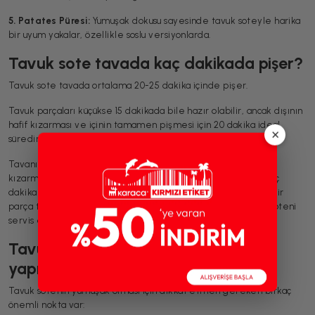
5. Patates Püresi:
Yumuşak dokusu sayesinde tavuk soteyle harika
bir uyum yakalar, özellikle soslu versiyonlarda.
Tavuk sote tavada kaç dakikada pişer?
Tavuk sote tavada ortalama 20-25 dakika içinde pişer.
Tavuk parçaları küçükse 15 dakikada bile hazır olabilir, ancak dışının
hafif kızarması ve içinin tamamen pişmesi için 20 dakika ideal
×
süredir.
Tavanın altı yüksek ateşte olmalı, tavuklar suyunu salmadan
kızarmalı. Eğer tavuk fazla su bırakırsa ısıyı biraz artırıp birkaç
dakika daha soteleyebilirsin. Pişip pişmediğini anlamak için bir
parça tavuğu kes; içi beyazsa ve pembe kalmamışsa tavuk soteni
servis edebilirsin.
Tavuk sote yumuşak olması için ne
yapmalı?
Tavuk sotenin yumuşak olması için dikkat etmen gereken birkaç
önemli nokta var: