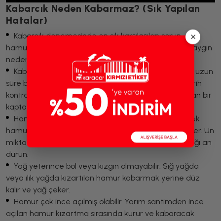
Kabarcık Neden Kabarmaz? (Sık Yapılan
Hatalar)
×
Kabarcık denemesinde en sık karşılaşılan sorun
hamurun yeterince kabarmamasıdır. Bunun birkaç yaygın
nedeni var:
Kabartma tozunun tarihi geçmiş olabilir. Açılmış ve uzun
süre bekletilmiş kabartma tozu etkisini kaybeder. Tarih
kontrolü yapın ve açık kabartma tozunu nem almayan bir
kapta saklayın.
Hamur çok sert yoğrulmuş olabilir. Fazla un eklemek
hamurun elastikiyetini öldürür ve kabarmasını engeller. Un
miktarını kontrollü artırın, hamur ele yapışmayı bıraktığı an
durun.
Yağ yeterince bol veya kızgın olmayabilir. Sığ yağda
veya ılık yağda kızartılan hamur kabarmak yerine düz
kalır ve yağ çeker.
Hamur çok ince açılmış olabilir. Yarım santimden ince
açılan hamur kızartma sırasında kurur ve kabaracak