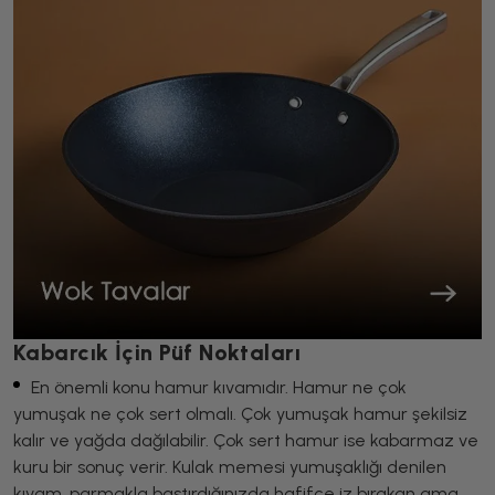
Kabarcık İçin Püf Noktaları
En önemli konu hamur kıvamıdır. Hamur ne çok
yumuşak ne çok sert olmalı. Çok yumuşak hamur şekilsiz
kalır ve yağda dağılabilir. Çok sert hamur ise kabarmaz ve
kuru bir sonuç verir. Kulak memesi yumuşaklığı denilen
kıvam, parmakla bastırdığınızda hafifçe iz bırakan ama