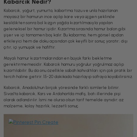
Kabarcık Nedir?
Kabarcık, yoğurt, yumurta, kabartma tozu ve unla hazırlanan
mayasız bir hamurun ince açılıp kare veya üçgen şeklinde
kesildikten sonra bol kızgın yağda kızartılmasıyla yapılan
geleneksel bir hamur işidir. Kızartma sırasında hamur balon gibi
şişer ve içi tamamen boş kalır. Bu kabarma, hem görsel açıdan
etkileyici hem de doku açısından çok keyifli bir sonuç yaratır; dışı
çıtır, içi yumuşak ve hafiftir.
Mayalı hamur kızartmalarından en büyük farkı bekletme
gerektirmemesidir. Kabarcık hamuru yoğrulur yoğrulmaz açılıp
kızartılabilir. Bu da onu özellikle sabah kahvaltıları için çok pratik bir
tercih haline getirir. 15-20 dakikada hazırlayıp sofraya koyabilirsiniz.
Kabarcık, Anadolu'nun birçok yöresinde farklı isimlerle bilinir.
Sivas'ta kabarcık, Kars ve Ardahan'da mafiş, batı illerinde pişi
olarak adlandırılır. İsmi ne olursa olsun tarif temelde aynıdır: az
malzeme, kolay hazırlık, lezzetli sonuç.