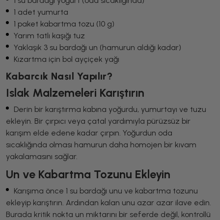
1 su bardağı yoğurt (oda sıcaklığında)
1 adet yumurta
1 paket kabartma tozu (10 g)
Yarım tatlı kaşığı tuz
Yaklaşık 3 su bardağı un (hamurun aldığı kadar)
Kızartma için bol ayçiçek yağı
Kabarcık Nasıl Yapılır?
Islak Malzemeleri Karıştırın
Derin bir karıştırma kabına yoğurdu, yumurtayı ve tuzu
ekleyin. Bir çırpıcı veya çatal yardımıyla pürüzsüz bir
karışım elde edene kadar çırpın. Yoğurdun oda
sıcaklığında olması hamurun daha homojen bir kıvam
yakalamasını sağlar.
Un ve Kabartma Tozunu Ekleyin
Karışıma önce 1 su bardağı unu ve kabartma tozunu
ekleyip karıştırın. Ardından kalan unu azar azar ilave edin.
Burada kritik nokta un miktarını bir seferde değil, kontrollü