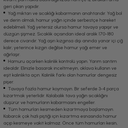
geri çıkan yapıdır.
Yağ miktarı ve sıcaklığı kabarmanın anahtarıdır. Yağ bol
ve derin olmalı, hamur yağın içinde serbestçe hareket
edebilmeli. Yağ yetersiz olursa hamur tavaya yapışır ve
düzgün şişmez. Sıcaklık açısından ideal aralık 170-180
derece civarıdır. Yağ aşırı kızgınsa dışı anında yanar içi çiğ
kalır; yeterince kızgın değilse hamur yağı emer ve
ağırlaşır.
Hamuru açarken kalınlık kontrolü yapın. Yarım santim
idealdir. Elinizle basarak inceltmeyin, oklava kullanın ve
eşit kalınlıkta açın. Kalınlık farkı olan hamurlar dengesiz
pişer.
Tavaya fazla hamur koymayın. Bir seferde 3-4 parça
kızartmak yeterlidir. Kalabalık tava yağın sıcaklığını
düşürür ve hamurların kabarmasını engeller.
Tüm hamurları kesmeden kızartmaya başlamayın.
Kabarcık çok hızlı piştiği için kızartma esnasında hamur
açıp kesmeye vakit kalmaz. Önce tüm hamurları kesin,