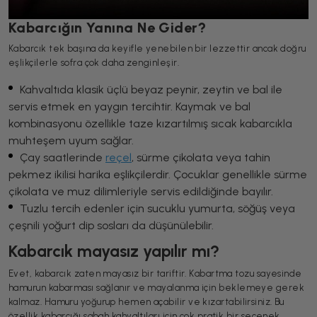
Kabarcığın Yanına Ne Gider?
Kabarcık tek başına da keyifle yenebilen bir lezzettir ancak doğru
eşlikçilerle sofra çok daha zenginleşir.
Kahvaltıda klasik üçlü beyaz peynir, zeytin ve bal ile
servis etmek en yaygın tercihtir. Kaymak ve bal
kombinasyonu özellikle taze kızartılmış sıcak kabarcıkla
muhteşem uyum sağlar.
Çay saatlerinde
reçel
, sürme çikolata veya tahin
pekmez ikilisi harika eşlikçilerdir. Çocuklar genellikle sürme
çikolata ve muz dilimleriyle servis edildiğinde bayılır.
Tuzlu tercih edenler için sucuklu yumurta, söğüş veya
çeşnili yoğurt dip sosları da düşünülebilir.
Kabarcık mayasız yapılır mı?
Evet, kabarcık zaten mayasız bir tariftir. Kabartma tozu sayesinde
hamurun kabarması sağlanır ve mayalanma için beklemeye gerek
kalmaz. Hamuru yoğurup hemen açabilir ve kızartabilirsiniz. Bu
özellik kabarcığı sabah kahvaltıları için çok pratik bir seçenek