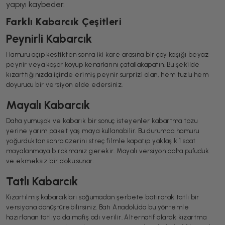
yapıyı kaybeder.
Farklı Kabarcık Çeşitleri
Peynirli Kabarcık
Hamuru açıp kestikten sonra iki kare arasına bir çay kaşığı beyaz
peynir veya kaşar koyup kenarlarını çatallakapatın. Bu şekilde
kızarttığınızda içinde erimiş peynir sürprizi olan, hem tuzlu hem
doyurucu bir versiyon elde edersiniz.
Mayalı Kabarcık
Daha yumuşak ve kabarık bir sonuç isteyenler kabartma tozu
yerine yarım paket yaş maya kullanabilir. Bu durumda hamuru
yoğurduktan sonra üzerini streç filmle kapatıp yaklaşık 1 saat
mayalanmaya bırakmanız gerekir. Mayalı versiyon daha pufuduk
ve ekmeksiz bir doku sunar.
Tatlı Kabarcık
Kızartılmış kabarcıkları soğumadan şerbete batırarak tatlı bir
versiyona dönüştürebilirsiniz. Batı Anadolu'da bu yöntemle
hazırlanan tatlıya da mafiş adı verilir. Alternatif olarak kızartma