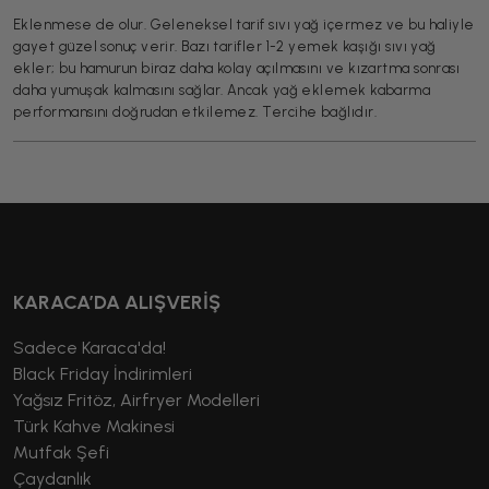
Eklenmese de olur. Geleneksel tarif sıvı yağ içermez ve bu haliyle
gayet güzel sonuç verir. Bazı tarifler 1-2 yemek kaşığı sıvı yağ
ekler; bu hamurun biraz daha kolay açılmasını ve kızartma sonrası
daha yumuşak kalmasını sağlar. Ancak yağ eklemek kabarma
performansını doğrudan etkilemez. Tercihe bağlıdır.
KARACA’DA ALIŞVERİŞ
Sadece Karaca'da!
Black Friday İndirimleri
Yağsız Fritöz, Airfryer Modelleri
Türk Kahve Makinesi
Mutfak Şefi
Çaydanlık