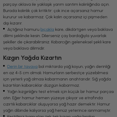
parçayı oklava ile yaklaşık yarım santim kalınlığında açın.
Burada kalınlık çok kritiktir: çok ince açarsanız hamur
kururur ve kabarmaz. Çok kalın açarsanız içi pişmeden
dışı kızarır.
Açtığınız hamuru
bıçakla
kare, dikdörtgen veya baklava
dilimi şeklinde kesin. Dilerseniz çay bardağıyla yuvarlak
şekiller de çıkarabilirsiniz. Kabarcığın geleneksel şekli kare
veya baklava dilimidir.
Kızgın Yağda Kızartın
Derin bir tavaya
bol miktarda yağ koyun; yağın derinliği
en az 4-5 cm olmalı. Hamurların serbestçe yüzebilmesi
için yeterli yağ olması kabarmanın anahtarıdır. Sığ yağda
kızartılan kabarcıklar düzgün kabarmaz.
Yağın kızgınlığını test etmek için küçük bir hamur parçası
atın. Eğer hamur hemen yüzeye çıkıyor ve etrafında
cızırtılı kabarcıklar oluşuyorsa yağ hazır demektir. Hamur
yağın dibinde kalıyorsa yağ henüz yeterince ısınmamıştır.
Kestiğiniz hamurları tek tek kızgın yağa bırakın.