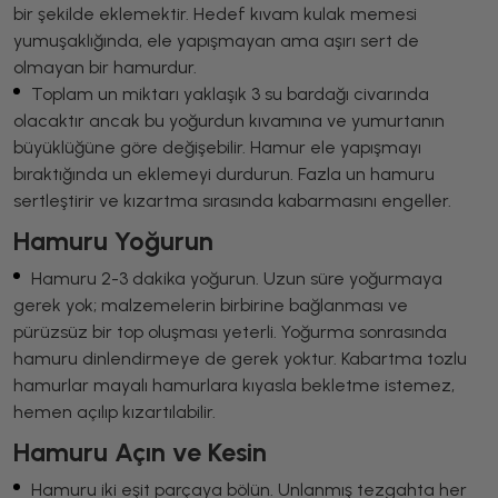
bir şekilde eklemektir. Hedef kıvam kulak memesi
yumuşaklığında, ele yapışmayan ama aşırı sert de
olmayan bir hamurdur.
Toplam un miktarı yaklaşık 3 su bardağı civarında
olacaktır ancak bu yoğurdun kıvamına ve yumurtanın
büyüklüğüne göre değişebilir. Hamur ele yapışmayı
bıraktığında un eklemeyi durdurun. Fazla un hamuru
sertleştirir ve kızartma sırasında kabarmasını engeller.
Hamuru Yoğurun
Hamuru 2-3 dakika yoğurun. Uzun süre yoğurmaya
gerek yok; malzemelerin birbirine bağlanması ve
pürüzsüz bir top oluşması yeterli. Yoğurma sonrasında
hamuru dinlendirmeye de gerek yoktur. Kabartma tozlu
hamurlar mayalı hamurlara kıyasla bekletme istemez,
hemen açılıp kızartılabilir.
Hamuru Açın ve Kesin
Hamuru iki eşit parçaya bölün. Unlanmış tezgahta her