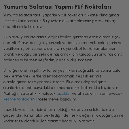
Yumurta Salatası Yapımı Püf Noktaları
Yumurta salatası tarifi yaparken püf noktaları dikkate alındığında
lezzeti katlanacaktır. Bu yüzden dikkate almanız gerek birkaç
önemli nokta bulunuyor.
İlk olarak yumurtalarınızı doğru haşladığınızdan emin olmanız çok
önemli. Yumurtanız çok yumuşak ve içi sıvı olmamalı, çok pişmiş ve
yeşillenmiş bir yumurta da istemeyiz elbette. Yumurtalarınızı
pratik ve doğru bir şekilde haşlamak için Karaca yumurta haşlama
makinesini hemen keşfedin, gerisini düşünmeyin!
Bir diğer önemli püf nokta ise yeşillikleri doğradıktan sonra fazla
bekletmemek, erkenden soslamamak. Yeşilliklerimizi
olabildiğince taze görmek isteriz. Ek olarak doğradığınız
ürünlerinde eşit büyüklükte olmasına dikkat etmekte fayda var.
Mutfağınıza pratiklik katacak
bıçaklar
ve atmosferini yenileyecek
kesme tahtalarını
incelemeye başlayın!
Tazelik yeşillikler için önemli olduğu kadar yumurtalar için de
geçerlidir. Yumurtalar beklediğinde renk değişimi olacağından ne
kadar taze olarak kullanırsanız o kadar iyi olacaktır.