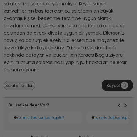
salatası, masalardaki yerini alıyor. Keyifli sabah
kahvaltılarının baş tacı olan bu salatanın en büyük
avantajı, kişisel beslenme tercihine uygun olarak
hazırlanabilmesi. Çünkü yumurta salatası kalori değeri
açısından da birçok diyete uygun bir yemek. Dilerseniz
havuç ya da turp ekleyebilir dilerseniz de mayonez ile
lezzeti ikiye katlayabilirsiniz. Yumurta salatası tarifi
hakkında detaylar ve ipuçları için Karaca Blog’u ziyaret
edin. Yumurta salatası nasıl yapılır, püf noktaları nelerdir
hemen öğrenin!
Kaydet
Salata Tarifleri
Bu İçerikte Neler Var?
Yumurta Salatası Nasıl Yapılır?
Yumurta Salatası Yapımı Püf