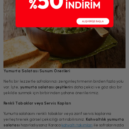
Yumurta Salatası Sunum Önerileri
Nefis bir lezzetle sofralarınızı zenginleştirmenin birden fazla yolu
var. İşte,
yumurta salatası çeşitleri
ni daha çekici ve göz alıcı bir
şekilde sunmak için birbirinden şahane önerilerimiz;
Renkli Tabaklar veya Servis Kapları
Yumurta salatasını renkli tabaklar veya zarif servis kaplarına
yerleştirerek görsel çekiciliği artırabilirsiniz.
Kahvaltılık yumurta
salatası
hazırladıysanız Karaca
kahvaltı takımları
ile sofralarınızda