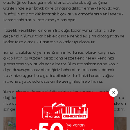
olabildiğince taze görmek isteriz. Ek olarak doğradığınız
ürünlerinde eşit büyüklükte olmasına dikkat etmekte fayda var.
Mutfağınıza pratiklik katacak bıçaklar ve atmosferini yenileyecek
kesme tahtalarını incelemeye başlayın!
Tazelik yeşillikler için önemli olduğu kadar yumurtalar için de
geçerlidir. Yumurtalar beklediğinde renk değişimi olacağından ne
kadar taze olarak kullanırsanız o kadar iyi olacaktır.
Yumurta salatası diyet menülerinin kurtarıcısı olarak karşımıza
çıkabiliyor; bu yüzden biraz daha lezzetlendirerek kendinizi
şımartmanın yolları da var elbette. Yumurta salatasına ne konur
diye düşünüyorsanız dilediğiniz baharatları kullanarak damak
zevkinize uygun hale getirebilirsiniz. Tarifinizi hardal, yağsız
mayonez ya da salata sosları ile zenginleştirebilirsiniz.
×
Yumurtaların eklenmiş olduğu salatayı karıştırmak yumurtayı
dağıtacağından sakıncalı olabilir. Bu yüzden hazırladığınız sosa ince
ince doğradığınız yeşilliklerden ekleyip tüm salatanın üzerinde en
son gezdirirseniz yumurtayı harmanlamanıza gerek kalmayacaktır.