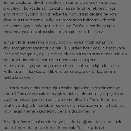
Yumurta salatası diyet menülerinin kurtarıcısı olarak karşımıza
çıkabiliyor; bu yüzden biraz daha lezzetlendirerek kendinizi
şımartmanın yolları da var elbette. Yumurta salatasına ne konur
diye düşünüyorsanız dilediğiniz baharatları kullanarak damak
zevkinize uygun hale getirebilirsiniz. Tarifinizi hardal, yağsız
mayonez ya da salata sosları ile zenginleştirebilirsiniz.
Yumurtaların eklenmiş olduğu salatayı karıştırmak yumurtayı
dağıtacağından sakıncalı olabilir. Bu yüzden hazırladığınız sosa ince
ince doğradığınız yeşilliklerden ekleyip tüm salatanın üzerinde en
son gezdirirseniz yumurtayı harmanlamanıza gerek
kalmayacaktır.yaparken püf noktaları dikkate alındığında lezzeti
katlanacaktır. Bu yüzden dikkate almanız gerek birkaç önemli
nokta bulunuyor.
İlk olarak yumurtalarınızı doğru haşladığınızdan emin olmanız çok
önemli. Yumurtanız çok yumuşak ve içi sıvı olmamalı, çok pişmiş ve
yeşillenmiş bir yumurta da istemeyiz elbette. Yumurtalarınızı
pratik ve doğru bir şekilde haşlamak için Karaca yumurta haşlama
makinesini hemen keşfedin, gerisini düşünmeyin!
Bir diğer önemli püf nokta ise yeşillikleri doğradıktan sonra fazla
bekletmemek, erkenden soslamamak. Yeşilliklerimizi