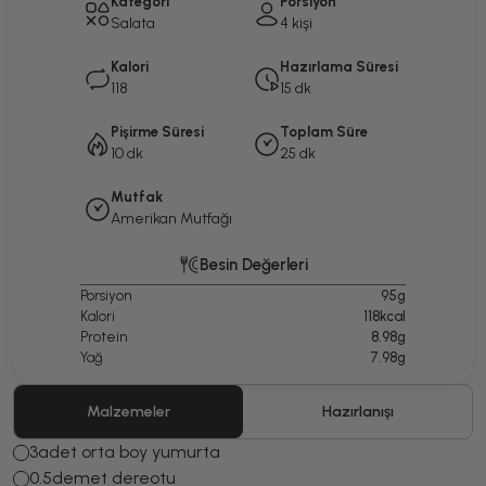
Kategori
Porsiyon
Salata
4 kişi
Kalori
Hazırlama Süresi
118
15 dk
Pişirme Süresi
Toplam Süre
10 dk
25 dk
Mutfak
Amerikan Mutfağı
Besin Değerleri
Porsiyon
95g
Kalori
118kcal
Protein
8.98g
Yağ
7.98g
Malzemeler
Hazırlanışı
3
adet orta boy yumurta
0.5
demet dereotu