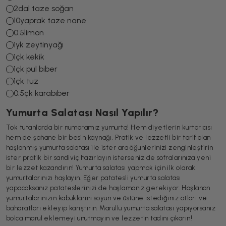
2
dal taze soğan
10
yaprak taze nane
0.5
limon
1
yk zeytinyağı
1
çk kekik
1
çk pul biber
1
çk tuz
0.5
çk karabiber
Yumurta Salatası Nasıl Yapılır?
Tok tutanlarda bir numaramız yumurta! Hem diyetlerin kurtarıcısı
hem de şahane bir besin kaynağı. Pratik ve lezzetli bir tarif olan
haşlanmış yumurta salatası ile ister ara öğünlerinizi zenginleştirin
ister pratik bir sandiviç hazırlayın isterseniz de sofralarınıza yeni
bir lezzet kazandırın! Yumurta salatası yapmak için ilk olarak
yumurtalarınızı haşlayın. Eğer patatesli yumurta salatası
yapacaksanız patateslerinizi de haşlamanız gerekiyor. Haşlanan
yumurtalarınızın kabuklarını soyun ve üstüne istediğiniz otları ve
baharatları ekleyip karıştırın. Marullu yumurta salatası yapıyorsanız
bolca marul eklemeyi unutmayın ve lezzetin tadını çıkarın!