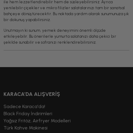
ile hem lezzetlendirebilir hem de süsleyebilirsiniz. Ayrıca
yenilebilir çiçekler ve mikro filizler salatalarınızı tam bir sanatsal
bahçeye dönüştürecektir. Bu noktada yardım alarak sunumunuza şık
bir dokunuş yapabilirsiniz.
Unutmayın ki sunum, yemek deneyimini önemli ölçüde
etkileyebilir. Bu önerilerle yumurta salatanızı daha çekici bir
şekilde sunabilir ve sofranızı renklendirebilirsiniz.
KARACA’DA ALIŞVERİŞ
Sadece Karaca'da!
Black Friday İndirimleri
Yağsız Fritöz, Airfryer Modelleri
Türk Kahve Makinesi