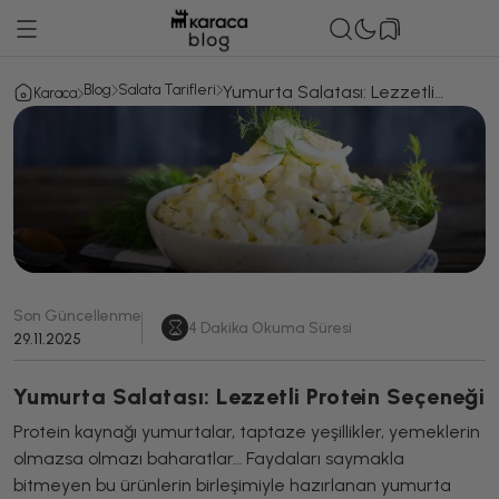
Blog
Salata Tarifleri
Yumurta Salatası: Lezzetli
Karaca
Protein Seçeneği
Son Güncellenme
4
Dakika Okuma Süresi
29.11.2025
Yumurta Salatası: Lezzetli Protein Seçeneği
Protein kaynağı yumurtalar, taptaze yeşillikler, yemeklerin
olmazsa olmazı baharatlar… Faydaları saymakla
bitmeyen bu ürünlerin birleşimiyle hazırlanan yumurta