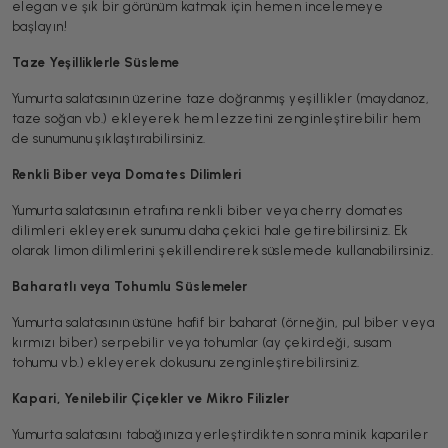
elegan ve şık bir görünüm katmak için hemen incelemeye
başlayın!
Taze Yeşilliklerle Süsleme
Yumurta salatasının üzerine taze doğranmış yeşillikler (maydanoz,
taze soğan vb.) ekleyerek hem lezzetini zenginleştirebilir hem
de sunumunu şıklaştırabilirsiniz.
Renkli Biber veya Domates Dilimleri
Yumurta salatasının etrafına renkli biber veya cherry domates
dilimleri ekleyerek sunumu daha çekici hale getirebilirsiniz. Ek
olarak limon dilimlerini şekillendirerek süslemede kullanabilirsiniz.
Baharatlı veya Tohumlu Süslemeler
Yumurta salatasının üstüne hafif bir baharat (örneğin, pul biber veya
kırmızı biber) serpebilir veya tohumlar (ay çekirdeği, susam
tohumu vb.) ekleyerek dokusunu zenginleştirebilirsiniz.
Kapari, Yenilebilir Çiçekler ve Mikro Filizler
Yumurta salatasını tabağınıza yerleştirdikten sonra minik kapariler