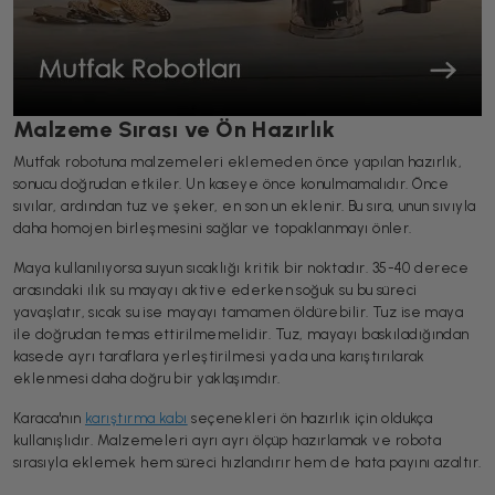
Malzeme Sırası ve Ön Hazırlık
Mutfak robotuna malzemeleri eklemeden önce yapılan hazırlık,
sonucu doğrudan etkiler. Un kaseye önce konulmamalıdır. Önce
sıvılar, ardından tuz ve şeker, en son un eklenir. Bu sıra, unun sıvıyla
daha homojen birleşmesini sağlar ve topaklanmayı önler.
Maya kullanılıyorsa suyun sıcaklığı kritik bir noktadır. 35-40 derece
arasındaki ılık su mayayı aktive ederken soğuk su bu süreci
yavaşlatır, sıcak su ise mayayı tamamen öldürebilir. Tuz ise maya
ile doğrudan temas ettirilmemelidir. Tuz, mayayı baskıladığından
kasede ayrı taraflara yerleştirilmesi ya da una karıştırılarak
eklenmesi daha doğru bir yaklaşımdır.
Karaca'nın
karıştırma kabı
seçenekleri ön hazırlık için oldukça
kullanışlıdır. Malzemeleri ayrı ayrı ölçüp hazırlamak ve robota
sırasıyla eklemek hem süreci hızlandırır hem de hata payını azaltır.