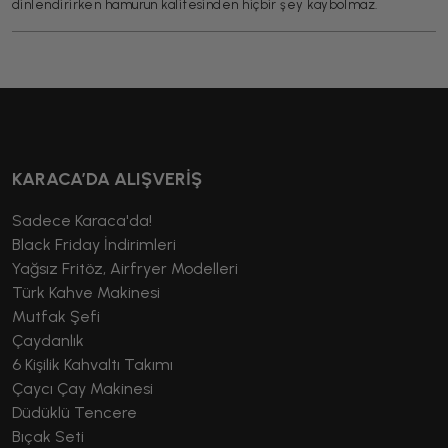
dinlendirirken hamurun kalitesinden hiçbir şey kaybolmaz.
KARACA’DA ALIŞVERİŞ
Sadece Karaca'da!
Black Friday İndirimleri
Yağsız Fritöz, Airfryer Modelleri
Türk Kahve Makinesi
Mutfak Şefi
Çaydanlık
6 Kişilik Kahvaltı Takımı
Çaycı Çay Makinesi
Düdüklü Tencere
Bıçak Seti