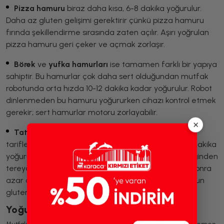
Pizza hamuru
biraz daha kısa, 6-8 dakika yoğurulur.
Daha az gluten gelişimi gerektirir çünkü pizza hamuru
fırında şekillendirme sırasında zaten açılır. Aşırı yoğrulan
pizza hamuru geri çeker ve açmak zorlaşır.
Börek
ve
yufka hamurları
ise tamamen farklı bir yapıya
sahiptir. Bu hamurlar çok daha sert olduğundan mutfak
robotunda orta hızda 10-12 dakika kadar yoğurulur. Robot
dinlenmeden bu hamuru yoğururken cihazı kontrol etmek
gerekir; sert hamurlar motoru zorlayabilir.
×
Tatlı hamurlar
yani çörek, poğaça ve brioche gibi
tariflerde kullanılan yumuşak mayalı hamurlar 8-10 dakika
yoğurulur. Bu hamurlar çok miktarda tereyağı içerdiğinden
tereyağı baştan değil, hamur kısmen yoğrulduktan sonra
azar azar eklenir. Tereyağını baştan koymak hamurun
gluten ağı kurmasını engeller.
Yoğurma Sonrası Dinlendirme