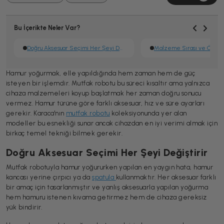
Bu İçerikte Neler Var?
Doğru Aksesuar Seçimi Her Şeyi Değiştirir
Malzeme Sırası ve Ön Haz
Hamur yoğurmak, elle yapıldığında hem zaman hem de güç
isteyen bir işlemdir. Mutfak robotu bu süreci kısaltır ama yalnızca
cihaza malzemeleri koyup başlatmak her zaman doğru sonucu
vermez. Hamur türüne göre farklı aksesuar, hız ve süre ayarları
gerekir. Karaca'nın
mutfak robotu
koleksiyonunda yer alan
modeller bu esnekliği sunar ancak cihazdan en iyi verimi almak için
birkaç temel tekniği bilmek gerekir.
Doğru Aksesuar Seçimi Her Şeyi Değiştirir
Mutfak robotuyla hamur yoğururken yapılan en yaygın hata, hamur
kancası yerine çırpıcı ya da
spatula
kullanmaktır. Her aksesuar farklı
bir amaç için tasarlanmıştır ve yanlış aksesuarla yapılan yoğurma
hem hamuru istenen kıvama getirmez hem de cihaza gereksiz
yük bindirir.