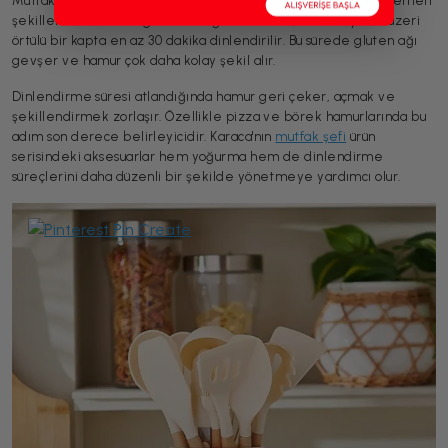
Mutfak robotunda yoğurma tamamlandıktan sonra hamurun hemen
şekillendirilmemesi gerekir. Yoğrulan hamur, kasede ya da üzeri
örtülü bir kapta en az 30 dakika dinlendirilir. Bu sürede gluten ağı
gevşer ve hamur çok daha kolay şekil alır.
Dinlendirme süresi atlandığında hamur geri çeker, açmak ve
şekillendirmek zorlaşır. Özellikle pizza ve börek hamurlarında bu
adım son derece belirleyicidir. Karaca'nın
mutfak şefi
ürün
serisindeki aksesuarlar hem yoğurma hem de dinlendirme
süreçlerini daha düzenli bir şekilde yönetmeye yardımcı olur.