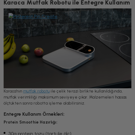
Karaca Mutfak Robotu ile Entegre Kullanım
Karaca'nın
mutfak robotu
ile çelik terazi birlikte kullanıldığında,
mutfak verimliliği maksimum seviyeye çıkar. Malzemeleri hassas
ölçtükten sonra robotta işleme alabilirsiniz.
Entegre Kullanım Örnekleri:
Protein Smoothie Hazırlığı:
30g protein tozu (tartı ile ölç)