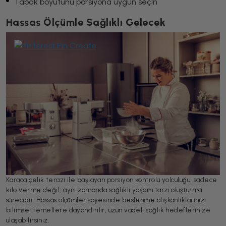
Tabak boyutunu porsiyona uygun seçin
Hassas Ölçümle Sağlıklı Gelecek
Karaca çelik terazi ile başlayan porsiyon kontrolü yolculuğu, sadece
kilo verme değil, aynı zamanda sağlıklı yaşam tarzı oluşturma
sürecidir. Hassas ölçümler sayesinde beslenme alışkanlıklarınızı
bilimsel temellere dayandırılır, uzun vadeli sağlık hedeflerinize
ulaşabilirsiniz.