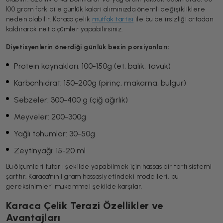
100 gram fark bile günlük kalori alımınızda önemli değişikliklere
neden olabilir. Karaca çelik
mutfak tartısı
ile bu belirsizliği ortadan
kaldırarak net ölçümler yapabilirsiniz.
Diyetisyenlerin önerdiği günlük besin porsiyonları:
Protein kaynakları: 100-150g (et, balık, tavuk)
Karbonhidrat: 150-200g (pirinç, makarna, bulgur)
Sebzeler: 300-400 g (çiğ ağırlık)
Meyveler: 200-300g
Yağlı tohumlar: 30-50g
Zeytinyağı: 15-20 ml
Bu ölçümleri tutarlı şekilde yapabilmek için hassas bir tartı sistemi
şarttır. Karaca'nın 1 gram hassasiyetindeki modelleri, bu
gereksinimleri mükemmel şekilde karşılar.
Karaca Çelik Terazi Özellikler ve
Avantajları