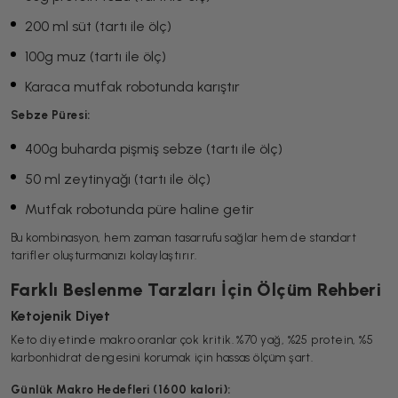
200 ml süt (tartı ile ölç)
100g muz (tartı ile ölç)
Karaca mutfak robotunda karıştır
Sebze Püresi:
400g buharda pişmiş sebze (tartı ile ölç)
50 ml zeytinyağı (tartı ile ölç)
Mutfak robotunda püre haline getir
Bu kombinasyon, hem zaman tasarrufu sağlar hem de standart
tarifler oluşturmanızı kolaylaştırır.
Farklı Beslenme Tarzları İçin Ölçüm Rehberi
Ketojenik Diyet
Keto diyetinde makro oranlar çok kritik. %70 yağ, %25 protein, %5
karbonhidrat dengesini korumak için hassas ölçüm şart.
Günlük Makro Hedefleri (1600 kalori):