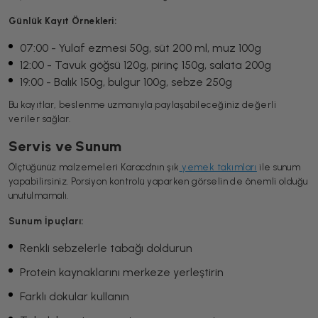
Günlük Kayıt Örnekleri:
07:00 - Yulaf ezmesi 50g, süt 200 ml, muz 100g
12:00 - Tavuk göğsü 120g, pirinç 150g, salata 200g
19:00 - Balık 150g, bulgur 100g, sebze 250g
Bu kayıtlar, beslenme uzmanıyla paylaşabileceğiniz değerli
veriler sağlar.
Servis ve Sunum
Ölçtüğünüz malzemeleri Karaca'nın şık
yemek takımları
ile sunum
yapabilirsiniz. Porsiyon kontrolü yaparken görselin de önemli olduğu
unutulmamalı.
Sunum İpuçları:
Renkli sebzelerle tabağı doldurun
Protein kaynaklarını merkeze yerleştirin
Farklı dokular kullanın