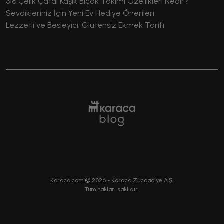
316 Çelik Çatal Kaşık Bıçak Takımı Özellikleri Nedir?
Sevdikleriniz İçin Yeni Ev Hediye Önerileri
Lezzetli ve Besleyici: Glutensiz Ekmek Tarifi
Karaca.com ©
2026
- Karaca Züccaciye A.Ş.
Tüm hakları saklıdır.