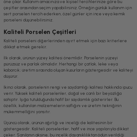
öne çıkar. Kullanım amacınıza ve kişisel tercihlerinize göre bu
çeşitler arasından seçim yapabilirsiniz. Örneğin günlük kullanım için
sert porselen tercih ederken, özel günler için ince veya kemik
porseleni düşünebilirsiniz.
Kaliteli Porselen Çeşitleri
Kaliteli porseleni diğerlerinden ayırt etmek için bazı kriterlere
dikkat etmek gerekir.
İlk olarak, ürünün yüzey kalitesi önemlidir. Porselenin yüzeyi
pürüzsüz ve parlak olmalıdır. Herhangi bir çatlak, leke veya
kabarcık; üretim sırasında oluşan kusurların göstergesidir ve kaliteyi
düşürür.
İkinci olarak, porselenin rengi ve saydamlığı kalitesi hakkında ipucu
verir. Yüksek kaliteli porselenler, doğal ve canlı bir beyazlığa
sahiptir. Işığa tutulduğunda hafif bir saydamlık gösterirler. Bu
özellik, kullanılan malzemelerin saflığını ve üretim tekniğinin
mükemmelliğini yansıtır.
Üçüncü olarak, ürünün ağırlığı ve inceliği de kalitesinin bir
göstergesidir. Kaliteli porselenler, hafif ve ince yapılarıyla dikkat
çeker. Sanılanın aksine, bu incelik dayanıklılıktan ödün verildiği