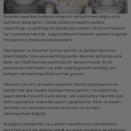
Porselen seçerken kullanım amacınızı netleştirmek doğru ürünü
bulmanızı kolaylaştırır. Günlük kullanımı hedefliyorsanız,
dayanıklılığı ve pratikliği ön planda olan ürünleri tercih etmelisiniz.
Sert porselen takımlar, yoğun kullanıma dayanıklı yapılarıyla günlük
ihtiyaçlarınızı fazlasıyla karşılayacaktır.
Özel günler ve davetler için ise estetik ve zarafet faktörleri
önem kazanır. İnce veya kemik porselen takımlar sofranıza şıklık
katar ve misafirlerinize unutulmaz bir deneyim sunar. Bu tür
porselenler özel bakım ve elde yıkama gerektirebildiği için
kullanım talimatlarına dikkat etmek gerekir.
Hepsinin yanı sıra, porselen seçerken takımın parça sayısını ve
içeriğini de göz önünde bulundurmanız gerekir. İhtiyaçlarınıza
uygun olarak 6 veya 12 kişilik setler, çay veya kahve takımları gibi
farklı seçenekler arasından seçim yapabilirsiniz. Renk ve desen
tercihleri ise tamamen kişisel zevkinize ve evinizin
dekorasyonuna bağlıdır.
Aradığınız standartları ve kullanım hedeflerinizi belirledikten
sonra bütçenizi de dikkate alarak en uygun porseleni seçebilirsiniz.