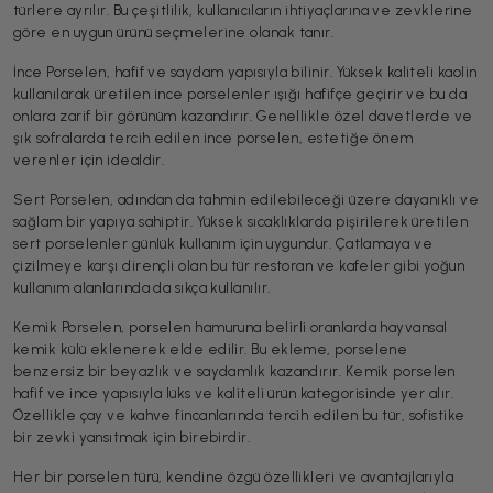
türlere ayrılır. Bu çeşitlilik, kullanıcıların ihtiyaçlarına ve zevklerine
göre en uygun ürünü seçmelerine olanak tanır.
İnce Porselen, hafif ve saydam yapısıyla bilinir. Yüksek kaliteli kaolin
kullanılarak üretilen ince porselenler ışığı hafifçe geçirir ve bu da
onlara zarif bir görünüm kazandırır. Genellikle özel davetlerde ve
şık sofralarda tercih edilen ince porselen, estetiğe önem
verenler için idealdir.
Sert Porselen, adından da tahmin edilebileceği üzere dayanıklı ve
sağlam bir yapıya sahiptir. Yüksek sıcaklıklarda pişirilerek üretilen
sert porselenler günlük kullanım için uygundur. Çatlamaya ve
çizilmeye karşı dirençli olan bu tür restoran ve kafeler gibi yoğun
kullanım alanlarında da sıkça kullanılır.
Kemik Porselen, porselen hamuruna belirli oranlarda hayvansal
kemik külü eklenerek elde edilir. Bu ekleme, porselene
benzersiz bir beyazlık ve saydamlık kazandırır. Kemik porselen
hafif ve ince yapısıyla lüks ve kaliteli ürün kategorisinde yer alır.
Özellikle çay ve kahve fincanlarında tercih edilen bu tür, sofistike
bir zevki yansıtmak için birebirdir.
Her bir porselen türü, kendine özgü özellikleri ve avantajlarıyla