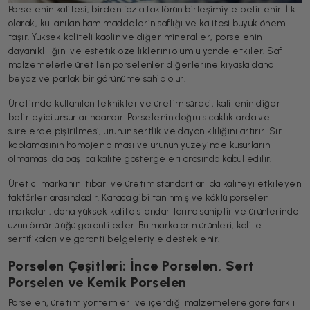
Porselenin kalitesi, birden fazla faktörün birleşimiyle belirlenir. İlk
olarak, kullanılan ham maddelerin saflığı ve kalitesi büyük önem
taşır. Yüksek kaliteli kaolin ve diğer mineraller, porselenin
dayanıklılığını ve estetik özelliklerini olumlu yönde etkiler. Saf
malzemelerle üretilen porselenler diğerlerine kıyasla daha
beyaz ve parlak bir görünüme sahip olur.
Üretimde kullanılan teknikler ve üretim süreci, kalitenin diğer
belirleyici unsurlarındandır. Porselenin doğru sıcaklıklarda ve
sürelerde pişirilmesi, ürünün sertlik ve dayanıklılığını artırır. Sır
kaplamasının homojen olması ve ürünün yüzeyinde kusurların
olmaması da başlıca kalite göstergeleri arasında kabul edilir.
Üretici markanın itibarı ve üretim standartları da kaliteyi etkileyen
faktörler arasındadır. Karaca gibi tanınmış ve köklü porselen
markaları, daha yüksek kalite standartlarına sahiptir ve ürünlerinde
uzun ömürlülüğü garanti eder. Bu markaların ürünleri, kalite
sertifikaları ve garanti belgeleriyle desteklenir.
Porselen Çeşitleri: İnce Porselen, Sert
Porselen ve Kemik Porselen
Porselen, üretim yöntemleri ve içerdiği malzemelere göre farklı