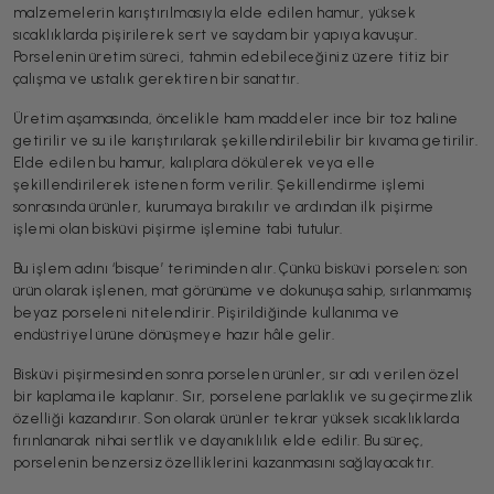
malzemelerin karıştırılmasıyla elde edilen hamur, yüksek
sıcaklıklarda pişirilerek sert ve saydam bir yapıya kavuşur.
Porselenin üretim süreci, tahmin edebileceğiniz üzere titiz bir
çalışma ve ustalık gerektiren bir sanattır.
Üretim aşamasında, öncelikle ham maddeler ince bir toz haline
getirilir ve su ile karıştırılarak şekillendirilebilir bir kıvama getirilir.
Elde edilen bu hamur, kalıplara dökülerek veya elle
şekillendirilerek istenen form verilir. Şekillendirme işlemi
sonrasında ürünler, kurumaya bırakılır ve ardından ilk pişirme
işlemi olan bisküvi pişirme işlemine tabi tutulur.
Bu işlem adını ‘bisque’ teriminden alır. Çünkü bisküvi porselen; son
ürün olarak işlenen, mat görünüme ve dokunuşa sahip, sırlanmamış
beyaz porseleni nitelendirir. Pişirildiğinde kullanıma ve
endüstriyel ürüne dönüşmeye hazır hâle gelir.
Bisküvi pişirmesinden sonra porselen ürünler, sır adı verilen özel
bir kaplama ile kaplanır. Sır, porselene parlaklık ve su geçirmezlik
özelliği kazandırır. Son olarak ürünler tekrar yüksek sıcaklıklarda
fırınlanarak nihai sertlik ve dayanıklılık elde edilir. Bu süreç,
porselenin benzersiz özelliklerini kazanmasını sağlayacaktır.