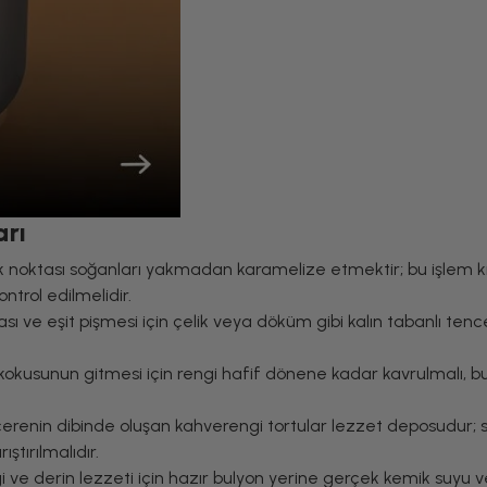
arı
k noktası soğanları yakmadan karamelize etmektir; bu işlem kı
ntrol edilmelidir.
ı ve eşit pişmesi için çelik veya döküm gibi kalın tabanlı tenc
kokusunun gitmesi için rengi hafif dönene kadar kavrulmalı, b
renin dibinde oluşan kahverengi tortular lezzet deposudur; s
ştırılmalıdır.
i ve derin lezzeti için hazır bulyon yerine gerçek kemik suyu 