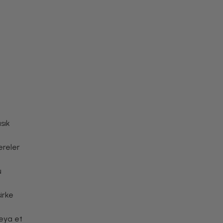
Meze Tarifleri
sık
ereler
Airfryer'da Lokum Gibi
Dana Bonfile Tarifi
u
irke
Airfryer Tarifleri
veya et