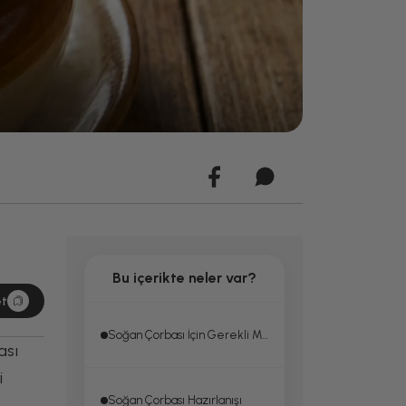
Bu içerikte neler var?
et
Soğan Çorbası İçin Gerekli Malzemeler
ası
i
Soğan Çorbası Hazırlanışı