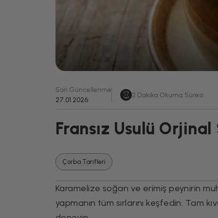
Son Güncellenme
2
Dakika Okuma Süresi
27.01.2026
Fransız Usulü Orjinal
Çorba Tarifleri
Karamelize soğan ve erimiş peynirin m
yapmanın tüm sırlarını keşfedin. Tam kıvam
deneyin.