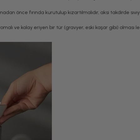
an önce fırında kurutulup kızartılmalıdır, aksi takdirde sıvıy
malı ve kolay eriyen bir tür (gravyer, eski kaşar gibi) olması l