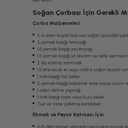
Soğan Çorbası İçin Gerekli 
Çorba Malzemeleri
5-6 adet büyük boy sarı soğan (piyazlık/yar
3 yemek kaşığı tereyağı
1,5 yemek kaşığı zeytinyağı
1,5 yemek kaşığı un (kıvam ve renk vermesi i
2 diş ezilmiş sarımsak
1,5 litre sıcak et suyu (daha yoğun lezzet için
1 tatlı kaşığı toz şeker
2 yemek kaşığı balsamik sirke (veya üzüm si
1 adet defne yaprağı
1 tatlı kaşığı taze veya kuru kekik
Tuz ve taze çekilmiş karabiber
Ekmek ve Peynir Katmanı İçin
6-8 dilim baget ekmeği (veya ekşi mayalı ek