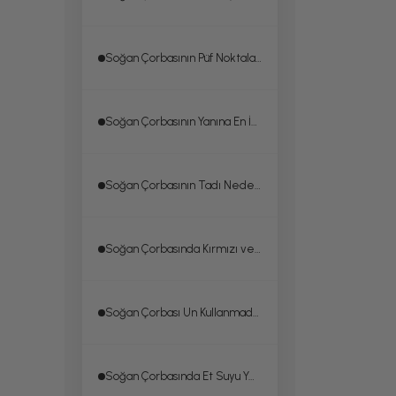
Soğan Çorbasının Püf Noktaları
Soğan Çorbasının Yanına En İyi Ne Gider?
Soğan Çorbasının Tadı Neden Acı Olur?
Soğan Çorbasında Kırmızı veya Mor Soğan Kullanılabilir mi?
Soğan Çorbası Un Kullanmadan Yapılabilir mi?
Soğan Çorbasında Et Suyu Yerine Ne Kullanılabilir?