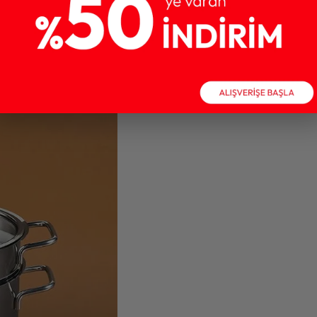
re
çorbayı paylaştırın.
ni yerleştirin (ekmekler çorbanın yüzeyini kaplamalıdır).
i serpin.
üzeri nar gibi kızarana kadar fırınlayın.
 yapın.