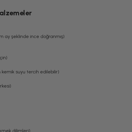
Malzemeler
ım ay şeklinde ince doğranmış)
çin)
 kemik suyu tercih edilebilir)
rkesi)
mek dilimleri)