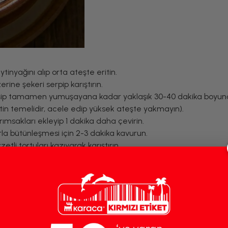
tinyağını alıp orta ateşte eritin.
rine şekeri serpip karıştırın.
ileşip tamamen yumuşayana kadar yaklaşık 30-40 dakika boyun
etin temelidir, acele edip yüksek ateşte yakmayın).
ımsakları ekleyip 1 dakika daha çevirin.
rla bütünleşmesi için 2-3 dakika kavurun.
tli tortuları kazıyarak karıştırın.
u ve karabiberi ekleyin.
 altını kısıp kapağı yarı açık şekilde yaklaşık 20-25 dakika
reden çıkarın.
e ayarlayın.
 iki yüzünü de hafifçe kızartın (çorbanın içinde hemen hamur