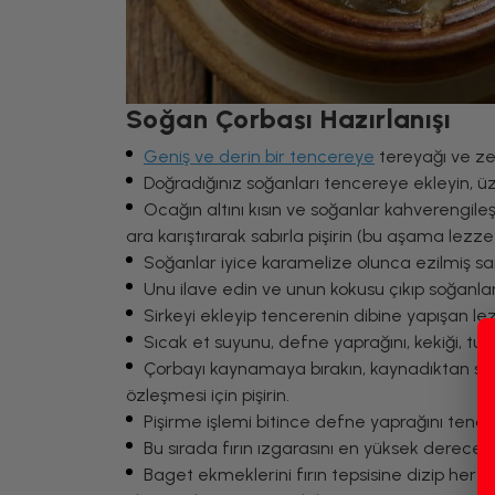
Soğan Çorbası Hazırlanışı
Geniş ve derin bir tencereye
tereyağı ve zey
Doğradığınız soğanları tencereye ekleyin, üze
Ocağın altını kısın ve soğanlar kahvereng
ara karıştırarak sabırla pişirin (bu aşama lezz
Soğanlar iyice karamelize olunca ezilmiş sar
Unu ilave edin ve unun kokusu çıkıp soğanla
Sirkeyi ekleyip tencerenin dibine yapışan lezze
Sıcak et suyunu, defne yaprağını, kekiği, tuz
Çorbayı kaynamaya bırakın, kaynadıktan sonra
özleşmesi için pişirin.
Pişirme işlemi bitince defne yaprağını tence
Bu sırada fırın ızgarasını en yüksek derecey
Baget ekmeklerini fırın tepsisine dizip her