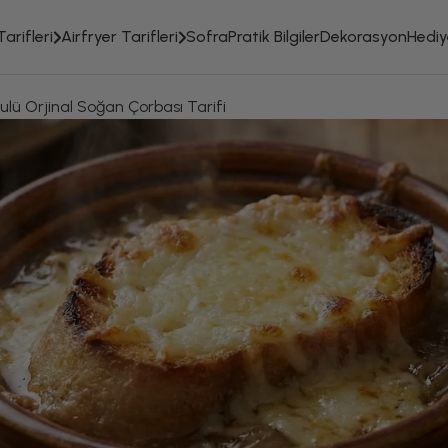
arifleri
Airfryer Tarifleri
Sofra
Pratik Bilgiler
Dekorasyon
Hediye
ulü Orjinal Soğan Çorbası Tarifi