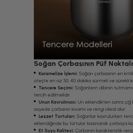
Soğan Çorbasının Püf Noktal
Karamelize İşlemi:
Soğan çorbasının en kriti
ateşte en az 30, 40 dakika sürmeli ve sürekli ko
Tencere Seçimi:
Soğanların dibinin tutmamas
tercih edilmelidir.
Unun Kavrulması:
Un eklendikten sonra çiğ 
sayede çorbanın kıvamı ve rengi ideal olur.
Lezzet Tortuları:
Soğanlar kavrulurken tence
eklendiğinde bu tortular kazınarak çorbaya karı
Et Suyu Kalitesi:
Çorbanın karakteristik reng