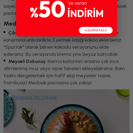
sayede krema katmanları birbirine bulaşmaz ve Medovik
pastanız jilet gibi keskin katlara sahip olur.
Medovik Pasta İçin Alternatif Çeşitler
Çikolatalı Medovik Pasta (Spartak Pasta):
Hamur
karışımına unla birlikte 3 yemek kaşığı kakao eklerseniz,
"Spartak" olarak bilinen kakaolu versiyonunu elde
edersiniz. Bu versiyonda krema yine beyaz kalmalıdır.
Meyveli Dokunuş:
Krema katlarının arasına çok ince
dilimlenmiş muz veya vişne taneleri ekleyebilirsiniz. Balın
tadını dengelemek için hafif ekşi meyveler (vişne,
frambuaz) Medovik pastasına çok yakışır.