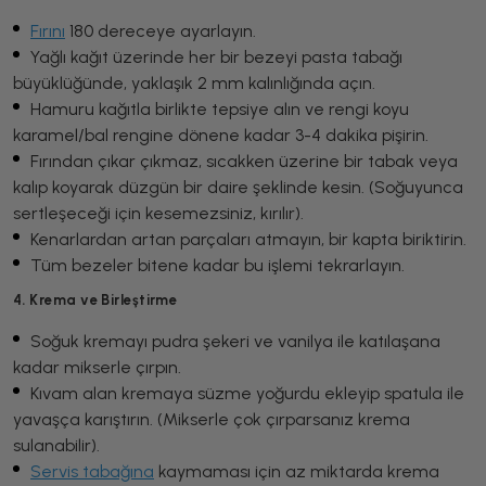
Fırını
180 dereceye ayarlayın.
Yağlı kağıt üzerinde her bir bezeyi pasta tabağı
büyüklüğünde, yaklaşık 2 mm kalınlığında açın.
Hamuru kağıtla birlikte tepsiye alın ve rengi koyu
karamel/bal rengine dönene kadar 3-4 dakika pişirin.
Fırından çıkar çıkmaz, sıcakken üzerine bir tabak veya
kalıp koyarak düzgün bir daire şeklinde kesin. (Soğuyunca
sertleşeceği için kesemezsiniz, kırılır).
Kenarlardan artan parçaları atmayın, bir kapta biriktirin.
Tüm bezeler bitene kadar bu işlemi tekrarlayın.
4. Krema ve Birleştirme
Soğuk kremayı pudra şekeri ve vanilya ile katılaşana
kadar mikserle çırpın.
Kıvam alan kremaya süzme yoğurdu ekleyip spatula ile
yavaşça karıştırın. (Mikserle çok çırparsanız krema
sulanabilir).
Servis tabağına
kaymaması için az miktarda krema