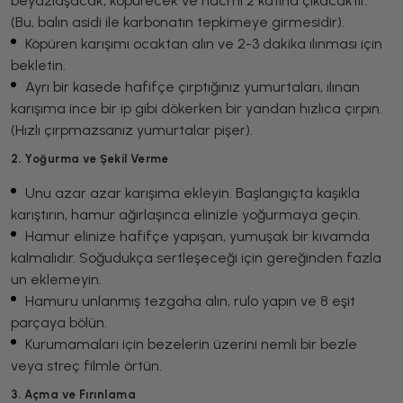
beyazlaşacak, köpürecek ve hacmi 2 katına çıkacaktır.
(Bu, balın asidi ile karbonatın tepkimeye girmesidir).
Köpüren karışımı ocaktan alın ve 2-3 dakika ılınması için
bekletin.
Ayrı bir kasede hafifçe çırptığınız yumurtaları, ılınan
karışıma ince bir ip gibi dökerken bir yandan hızlıca çırpın.
(Hızlı çırpmazsanız yumurtalar pişer).
2. Yoğurma ve Şekil Verme
Unu azar azar karışıma ekleyin. Başlangıçta kaşıkla
karıştırın, hamur ağırlaşınca elinizle yoğurmaya geçin.
Hamur elinize hafifçe yapışan, yumuşak bir kıvamda
kalmalıdır. Soğudukça sertleşeceği için gereğinden fazla
un eklemeyin.
Hamuru unlanmış tezgaha alın, rulo yapın ve 8 eşit
parçaya bölün.
Kurumamaları için bezelerin üzerini nemli bir bezle
veya streç filmle örtün.
3. Açma ve Fırınlama