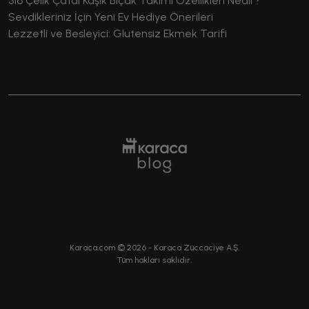
316 Çelik Çatal Kaşık Bıçak Takımı Özellikleri Nedir?
Sevdikleriniz İçin Yeni Ev Hediye Önerileri
Lezzetli ve Besleyici: Glutensiz Ekmek Tarifi
Karaca.com ©
2026
- Karaca Züccaciye A.Ş.
Tüm hakları saklıdır.