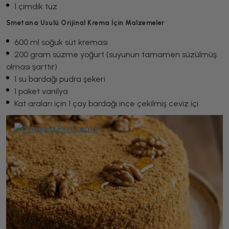
1 çimdik tuz
Smetana Usulü Orijinal Krema İçin Malzemeler
600 ml soğuk süt kreması
200 gram süzme yoğurt (suyunun tamamen süzülmüş
olması şarttır)
1 su bardağı pudra şekeri
1 paket vanilya
Kat araları için 1 çay bardağı ince çekilmiş ceviz içi