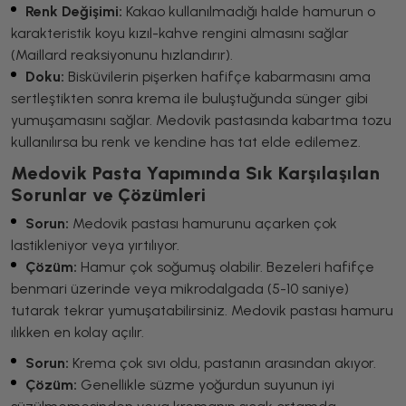
Renk Değişimi:
Kakao kullanılmadığı halde hamurun o
karakteristik koyu kızıl-kahve rengini almasını sağlar
(Maillard reaksiyonunu hızlandırır).
Doku:
Bisküvilerin pişerken hafifçe kabarmasını ama
sertleştikten sonra krema ile buluştuğunda sünger gibi
yumuşamasını sağlar. Medovik pastasında kabartma tozu
kullanılırsa bu renk ve kendine has tat elde edilemez.
Medovik Pasta Yapımında Sık Karşılaşılan
Sorunlar ve Çözümleri
Sorun:
Medovik pastası hamurunu açarken çok
lastikleniyor veya yırtılıyor.
Çözüm:
Hamur çok soğumuş olabilir. Bezeleri hafifçe
benmari üzerinde veya mikrodalgada (5-10 saniye)
tutarak tekrar yumuşatabilirsiniz. Medovik pastası hamuru
ılıkken en kolay açılır.
Sorun:
Krema çok sıvı oldu, pastanın arasından akıyor.
Çözüm:
Genellikle süzme yoğurdun suyunun iyi