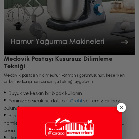
Medovik Pastayı Kusursuz Dilimleme
Tekniği
Medovik pastasının o meşhur katmanlı görüntüsünün, keserken
birbirine karışmaması için şu tekniği uygulayın:
Büyük ve keskin bir bıçak kullanın.
Yanınızda sıcak su dolu bir
sürahi
ve temiz bir bez
×
bulundurun.
Bıçağı sıcak suya daldırın, bezle kurulayın ve tek
hamlede (testere gibi git gel yapmadan) aşağı doğru
kesin.
Her dilimden sonra bıçağı temizleyip tekrar ısıtın. Bu