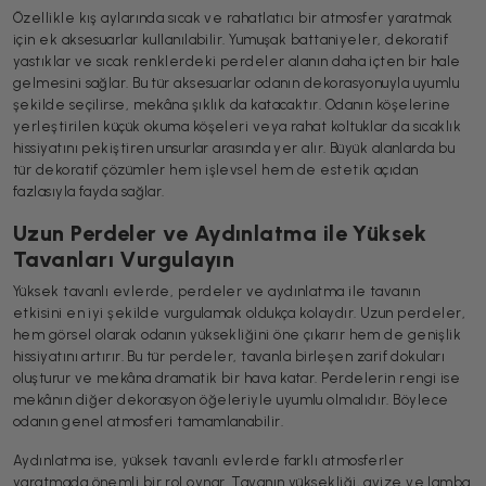
Özellikle kış aylarında sıcak ve rahatlatıcı bir atmosfer yaratmak
için ek aksesuarlar kullanılabilir. Yumuşak battaniyeler, dekoratif
yastıklar ve sıcak renklerdeki perdeler alanın daha içten bir hale
gelmesini sağlar. Bu tür aksesuarlar odanın dekorasyonuyla uyumlu
şekilde seçilirse, mekâna şıklık da katacaktır. Odanın köşelerine
yerleştirilen küçük okuma köşeleri veya rahat koltuklar da sıcaklık
hissiyatını pekiştiren unsurlar arasında yer alır. Büyük alanlarda bu
tür dekoratif çözümler hem işlevsel hem de estetik açıdan
fazlasıyla fayda sağlar.
Uzun Perdeler ve Aydınlatma ile Yüksek
Tavanları Vurgulayın
Yüksek tavanlı evlerde, perdeler ve aydınlatma ile tavanın
etkisini en iyi şekilde vurgulamak oldukça kolaydır. Uzun perdeler,
hem görsel olarak odanın yüksekliğini öne çıkarır hem de genişlik
hissiyatını artırır. Bu tür perdeler, tavanla birleşen zarif dokuları
oluşturur ve mekâna dramatik bir hava katar. Perdelerin rengi ise
mekânın diğer dekorasyon öğeleriyle uyumlu olmalıdır. Böylece
odanın genel atmosferi tamamlanabilir.
Aydınlatma ise, yüksek tavanlı evlerde farklı atmosferler
yaratmada önemli bir rol oynar. Tavanın yüksekliği, avize ve lamba