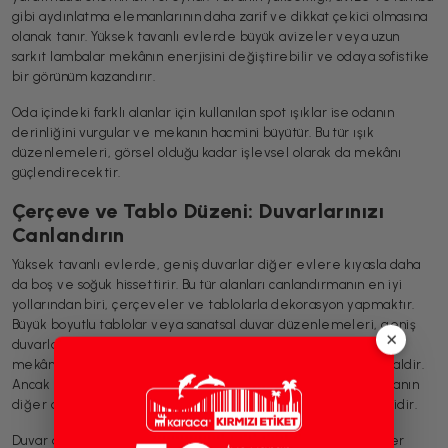
gibi aydınlatma elemanlarının daha zarif ve dikkat çekici olmasına
olanak tanır. Yüksek tavanlı evlerde büyük avizeler veya uzun
sarkıt lambalar mekânın enerjisini değiştirebilir ve odaya sofistike
bir görünüm kazandırır.
Oda içindeki farklı alanlar için kullanılan spot ışıklar ise odanın
derinliğini vurgular ve mekanın hacmini büyütür. Bu tür ışık
düzenlemeleri, görsel olduğu kadar işlevsel olarak da mekânı
güçlendirecektir.
Çerçeve ve Tablo Düzeni: Duvarlarınızı
Canlandırın
Yüksek tavanlı evlerde, geniş duvarlar diğer evlere kıyasla daha
da boş ve soğuk hissettirir. Bu tür alanları canlandırmanın en iyi
yollarından biri, çerçeveler ve tablolarla dekorasyon yapmaktır.
Büyük boyutlu tablolar veya sanatsal duvar düzenlemeleri, geniş
×
duvarlara zarif bir görünüm katar. Bu tür dekorasyon seçimleri,
mekâna kişilik katarak her alanı benzersiz kılmak için de idealdir.
Ancak önemli bir ipucu: Tabloların yerleştirileceği alanlar, odanın
diğer dekorasyon unsurlarıyla uyumlu olacak şekilde seçilmelidir.
Duvar dekorasyonunda simetrik veya asimetrik düzenlemeler