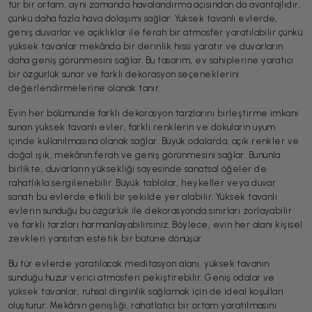
tür bir ortam, aynı zamanda havalandırma açısından da avantajlıdır,
çünkü daha fazla hava dolaşımı sağlar. Yüksek tavanlı evlerde,
geniş duvarlar ve açıklıklar ile ferah bir atmosfer yaratılabilir çünkü
yüksek tavanlar mekânda bir derinlik hissi yaratır ve duvarların
daha geniş görünmesini sağlar. Bu tasarım, ev sahiplerine yaratıcı
bir özgürlük sunar ve farklı dekorasyon seçeneklerini
değerlendirmelerine olanak tanır.
Evin her bölümünde farklı dekorasyon tarzlarını birleştirme imkanı
sunan yüksek tavanlı evler, farklı renklerin ve dokuların uyum
içinde kullanılmasına olanak sağlar. Büyük odalarda, açık renkler ve
doğal ışık, mekânın ferah ve geniş görünmesini sağlar. Bununla
birlikte, duvarların yüksekliği sayesinde sanatsal öğeler de
rahatlıkla sergilenebilir. Büyük tablolar, heykeller veya duvar
sanatı bu evlerde etkili bir şekilde yer alabilir. Yüksek tavanlı
evlerin sunduğu bu özgürlük ile dekorasyonda sınırları zorlayabilir
ve farklı tarzları harmanlayabilirsiniz. Böylece, evin her alanı kişisel
zevkleri yansıtan estetik bir bütüne dönüşür.
Bu tür evlerde yaratılacak meditasyon alanı, yüksek tavanın
sunduğu huzur verici atmosferi pekiştirebilir. Geniş odalar ve
yüksek tavanlar, ruhsal dinginlik sağlamak için de ideal koşulları
oluşturur. Mekânın genişliği, rahatlatıcı bir ortam yaratılmasını