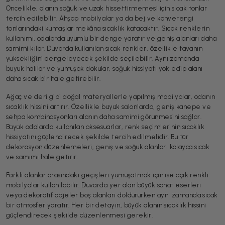
Öncelikle, alanın soğuk ve uzak hissettirmemesi için sıcak tonlar
tercih edilebilir. Ahşap mobilyalar ya da bej ve kahverengi
tonlarındaki kumaşlar mekâna sıcaklık katacaktır. Sıcak renklerin
kullanımı, odalarda uyumlu bir denge yaratır ve geniş alanları daha
samimi kılar. Duvarda kullanılan sıcak renkler, özellikle tavanın
yüksekliğini dengeleyecek şekilde seçilebilir. Aynı zamanda
büyük halılar ve yumuşak dokular, soğuk hissiyatı yok edip alanı
daha sıcak bir hale getirebilir.
Ağaç ve deri gibi doğal materyallerle yapılmış mobilyalar, odanın
sıcaklık hissini artırır. Özellikle büyük salonlarda, geniş kanepe ve
sehpa kombinasyonları alanın daha samimi görünmesini sağlar.
Büyük odalarda kullanılan aksesuarlar, renk seçimlerinin sıcaklık
hissiyatını güçlendirecek şekilde tercih edilmelidir. Bu tür
dekorasyon düzenlemeleri, geniş ve soğuk alanları kolayca sıcak
ve samimi hale getirir.
Farklı alanlar arasındaki geçişleri yumuşatmak için ise açık renkli
mobilyalar kullanılabilir. Duvarda yer alan büyük sanat eserleri
veya dekoratif objeler boş alanları doldururken aynı zamanda sıcak
bir atmosfer yaratır. Her bir detayın, büyük alanın sıcaklık hissini
güçlendirecek şekilde düzenlenmesi gerekir.