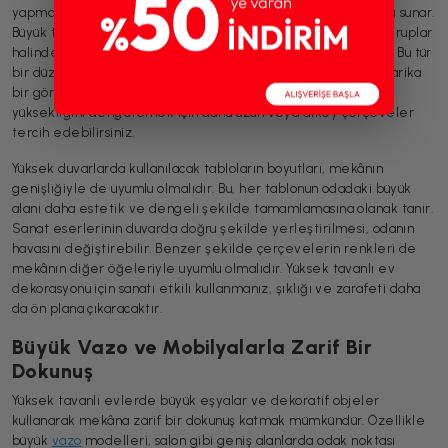
yapmak, yüksek tavanların daha etkileyici görünmesine katkı sunar.
Büyük tabloların yanı sıra, daha küçük çerçeveli resimler de gruplar
halinde yerleştirilerek şık bir duvar galerisi oluşturabilirsiniz. Bu tür
bir düzenleme, özellikle oturma odası gibi geniş alanlarda harika
bir görsel etki yaratacaktır. Çerçeve seçiminde ise, tavanın
yüksekliğini dengelemek için daha uzun veya dikey çerçeveler
tercih edebilirsiniz.
Yüksek duvarlarda kullanılacak tabloların boyutları, mekânın
genişliğiyle de uyumlu olmalıdır. Bu, her tablonun odadaki büyük
alanı daha estetik ve dengeli şekilde tamamlamasına olanak tanır.
Sanat eserlerinin duvarda doğru şekilde yerleştirilmesi, odanın
havasını değiştirebilir. Benzer şekilde çerçevelerin renkleri de
mekânın diğer öğeleriyle uyumlu olmalıdır. Yüksek tavanlı ev
dekorasyonu için sanatı etkili kullanmanız, şıklığı ve zarafeti daha
da ön plana çıkaracaktır.
Büyük Vazo ve Mobilyalarla Zarif Bir
Dokunuş
Yüksek tavanlı evlerde büyük eşyalar ve dekoratif objeler
kullanarak mekâna zarif bir dokunuş katmak mümkündür. Özellikle
büyük
vazo
modelleri, salon gibi geniş alanlarda odak noktası