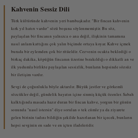
Kahvenin Sessiz Dili
Türk kültüründe kahvenin yeri bambaşkadır. "Bir fincan kahvenin
kırk yıl hatırı vardır" sözü boşuna söylenmemiştir. Bu söz,
paylaşılan bir fincanın yalnızca o ana değil, ilişkinin tamamına
nasıl anlam kattığını çok yalın biçimde ortaya koyar. Kahve içmek
burada bir eylemden çok bir ritüeldir. Cezvenin ocakta beklediği o
birkaç dakika, köpüğün fincanın üzerine bırakıldığı o dikkatli an ve
ilk yudumla birlikte paylaşılan sessizlik, bunların hepsinde sözsüz
bir iletişim vardır.
Sevgi de çoğunlukla böyle aktarılır. Büyük jestler ve görkemli
sözcükler değil, gündelik hayatın içine sinmiş küçük özenler. Sabah
kalktığında masada hazır duran bir fincan kahve, yorgun bir günün
sonunda "nasıl istersin" diye sorulan o tek cümle ya da ziyarete
gelen birinin tadını bildiğin şekilde hazırlanan bir içecek, bunların
hepsi sevginin en sade ve en içten ifadeleridir.