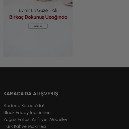
KARACA’DA ALIŞVERİŞ
Sadece Karaca'da!
Black Friday İndirimleri
Yağsız Fritöz, Airfryer Modelleri
Türk Kahve Makinesi