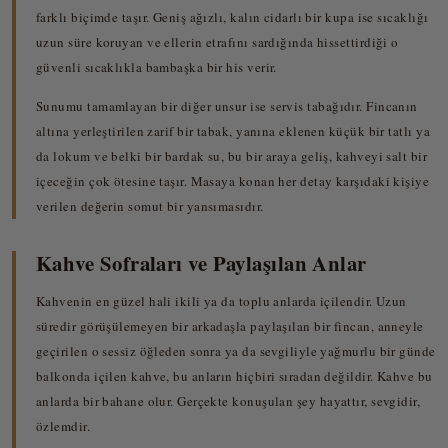
farklı biçimde taşır. Geniş ağızlı, kalın cidarlı bir kupa ise sıcaklığı
uzun süre koruyan ve ellerin etrafını sardığında hissettirdiği o
güvenli sıcaklıkla bambaşka bir his verir.
Sunumu tamamlayan bir diğer unsur ise servis tabağıdır. Fincanın
altına yerleştirilen zarif bir tabak, yanına eklenen küçük bir tatlı ya
da lokum ve belki bir bardak su, bu bir araya geliş, kahveyi salt bir
içeceğin çok ötesine taşır. Masaya konan her detay karşıdaki kişiye
verilen değerin somut bir yansımasıdır.
Kahve Sofraları ve Paylaşılan Anlar
Kahvenin en güzel hali ikili ya da toplu anlarda içilendir. Uzun
süredir görüşülemeyen bir arkadaşla paylaşılan bir fincan, anneyle
geçirilen o sessiz öğleden sonra ya da sevgiliyle yağmurlu bir günde
balkonda içilen kahve, bu anların hiçbiri sıradan değildir. Kahve bu
anlarda bir bahane olur. Gerçekte konuşulan şey hayattır, sevgidir,
özlemdir.