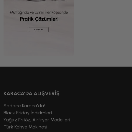
KARACA’DA ALIŞVERİŞ
Sadece Karaca'da!
Black Friday İndirimleri
Yağsız Fritöz, Airfryer Modelleri
Türk Kahve Makinesi