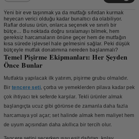
Yeni bir eve taşınmak ya da mutfağı sıfırdan kurmak
heyecan verici olduğu kadar bunaltıcı da olabiliyor.
Raflar dolusu ürün, onlarca seçenek ve sınırlı bir
bütçe… Bu noktada doğru sıralamayı bilmek, hem
gereksiz harcamaların önüne geçer hem de mutfağın
kısa sürede işlevsel hale gelmesini sağlar. Peki düşük
bütçeyle mutfak donatımına nereden başlanmalı?
Temel Pişirme Ekipmanları: Her Şeyden
Önce Bunlar
Mutfakta yapılacak ilk yatırım, pişirme grubu olmalıdır.
Bir
tencere seti
, çorba ve yemeklerden pilava kadar pek
çok ihtiyacı tek seferde karşılar. Tekli ürünler almak
başlangıçta ucuz gibi görünse de zamanla daha fazla
harcamaya yol açar; set halinde almak hem maliyet hem
de uyum açısından daha akıllıca bir tercih olur.
Tencere setini seçerken ısıyı eşit dağıtan, kolay